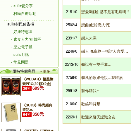
- suiis愛分享
2181/0
戀愛0經驗 是不是有毛病啊？---
- 村民自辦活動
suiis村民佈告欄
2502/4
戀曲(獻給戀人們)
- 好康特惠區
2391/7
戀人未滿
- 素食人力/租賃區
- 歷史電子報
2246/0
戀人 像寵物一樣討人喜愛…
- suiis月訊
- 常見問題
2513/10
聽說有一雙手套...
限時特價商品
» 更多
2756/0
聽風的歌跟他說...我吃素
《WEDAR》極黑酵
素PRO(30顆X2盒)
699元
36折
2591/8
聽你聽我~
2106/0
歡笑和背叛
《SUIIS》時尚經典
筆記本
350元
64折
2269/1
歡迎來聊天認識交友