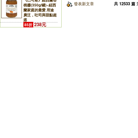
《巴可斯》紐西蘭杏
發表新文章
共 12533 篇
桃醬(350g/罐)~紐西
蘭家庭的最愛 用途
廣泛，吐司與甜點超
搭
238元
85折