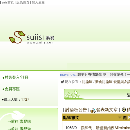
|
suiis首頁
|
設為首頁
|
加入最愛
maysnow...
想要對
有情眾生
說：阿彌陀佛！一
●村民登入/註冊
玲瓏虹
想要對
有情眾生
說：南無大願地藏王菩
現在位置：
討論區
/
素食討論區 愛情與友
●會員專區
●線上人數：
1727
|
討論板公告
|
發表新文章
|
點閱/推文
主
題
→前往 素易購
1065/0
禩師代，婚盟新婚夜Mirnimind
→前往 素易遊