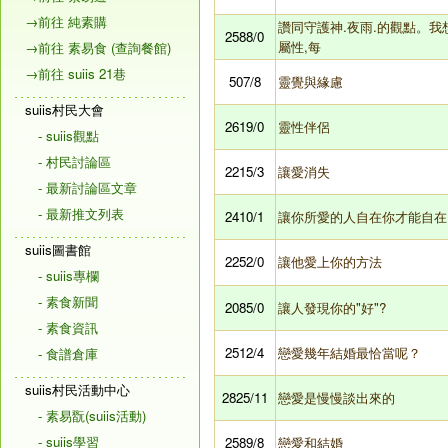
→前往 純素購
讚同守護神.夜雨.的觀點。
2588/0
屬性,每
→前往 素易食 (查詢餐館)
→前往 suiis 21巷
507/8
靈覺與緣慮
suiis村民大會
2619/0
靈性伴侶
- suiis觀點
- 村民討論區
2215/3
讓愛消失
- 最新討論區文章
- 最新推文列表
2410/1
讓你所愛的人自在你才能自在
suiis圖書館
2252/0
讓他愛上你的方法
- suiis專欄
- 素食新聞
2085/0
讓人發現你的"好"?
- 素食資訊
2512/4
戀愛幾年結婚最恰當呢？
- 食譜倉庫
suiis村民活動中心
2825/11
戀愛是慢慢談出來的
- 素易翫(suiis活動)
- suiis學習
2589/8
戀愛和結婚