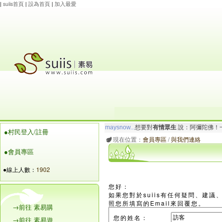
|
suiis首頁
|
設為首頁
|
加入最愛
maysnow...
想要對
有情眾生
說：阿彌陀佛！一
●村民登入/註冊
玲瓏虹
想要對
有情眾生
說：南無大願地藏王菩
現在位置：
會員專區
/
與我們連絡
●會員專區
●線上人數：
1902
您好：
如果您對於suiis有任何疑問、建
照您所填寫的Email來回覆您。
→前往 素易購
您的姓名：
→前往 素易遊