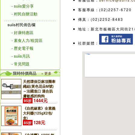
- suiis愛分享
客服專線：(02)2257-6720
- 村民自辦活動
傳真：(02)2252-8483
suiis村民佈告欄
地址：新北市板橋區大同街21
- 好康特惠區
- 素食人力/租賃區
社群媒體：
- 歷史電子報
- suiis月訊
- 常見問題
限時特價商品
» 更多
天然環保亞麻項圈牽
繩組(黃色花朵M號)
～法國進口 適合肌
膚敏感的狗狗
1444元
95折
《自然緣素》全素義
大利醬(125gX2包/
盒)
128元
85折