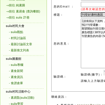
→前往 純素購
您的Email ：
(請再次確認您的
→前往 素易食 (查詢餐館)
標題：
→前往 suiis 21巷
suiis村民大會
- suiis觀點
- 村民討論區
您的意見：
- 最新討論區文章
- 最新推文列表
suiis圖書館
- suiis專欄
- 素食新聞
驗證碼(數字)：
驗證碼：
- 素食資訊
請輸入上方驗證
- 食譜倉庫
suiis村民活動中心
聯絡資訊：
- 素易翫(suiis活動)
- suiis學習
客服信箱：
service@suiis.