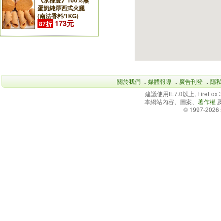
《永祿豐》100%無
蛋奶純淨西式火腿
(南法香料/1KG)
173元
87折
關於我們
．
媒體報導
．
廣告刊登
．
隱
建議使用IE7.0以上, FireFo
本網站內容、圖案、
著作權
© 1997-2026 