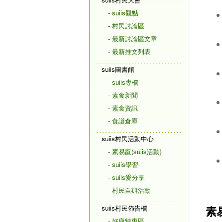
- suiis觀點
- 村民討論區
- 最新討論區文章
- 最新推文列表
suiis圖書館
- suiis專欄
- 素食新聞
- 素食資訊
- 食譜倉庫
suiis村民活動中心
- 素易翫(suiis活動)
- suiis學習
- suiis愛分享
- 村民自辦活動
suiis村民佈告欄
素
- 好康特惠區