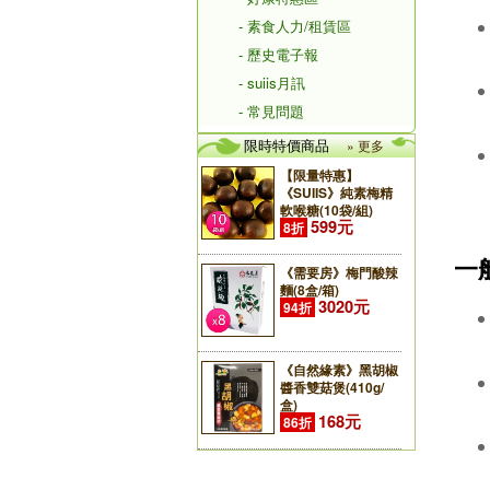
- 素食人力/租賃區
- 歷史電子報
- suiis月訊
- 常見問題
限時特價商品
» 更多
【限量特惠】
《SUIIS》純素梅精
軟喉糖(10袋/組)
599元
8折
一
《需要房》梅門酸辣
麵(8盒/箱)
3020元
94折
《自然緣素》黑胡椒
醬香雙菇煲(410g/
盒)
168元
86折