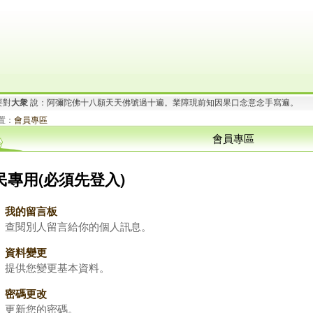
要對
大衆
說：阿彌陀佛十八願天天佛號過十遍。業障現前知因果口念意念手寫遍。
.
想要對
有情眾生
說：阿彌陀佛.心中有愛！布施的人有福.行善的人快樂！.^Q^..
置：
會員專區
會員專區
民專用(必須先登入)
我的留言板
查閱別人留言給你的個人訊息。
資料變更
提供您變更基本資料。
密碼更改
更新您的密碼。