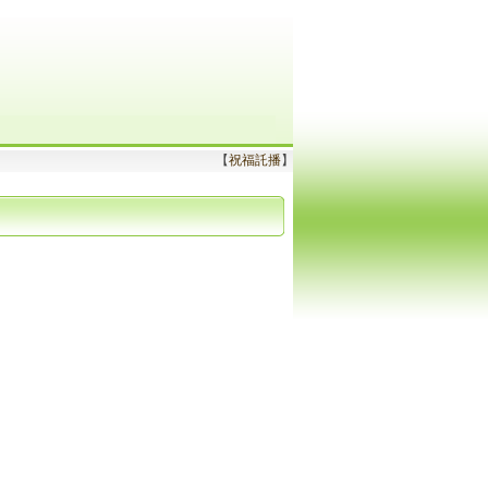
【
祝福託播
】