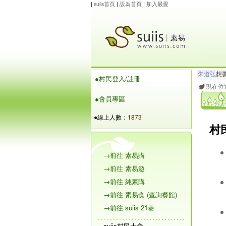
|
suiis首頁
|
設為首頁
|
加入最愛
朱道弘
想
●村民登入/註冊
maysnow..
現在位
●會員專區
●線上人數：
1873
村
→前往 素易購
→前往 素易遊
→前往 純素購
→前往 素易食 (查詢餐館)
→前往 suiis 21巷
suiis村民大會