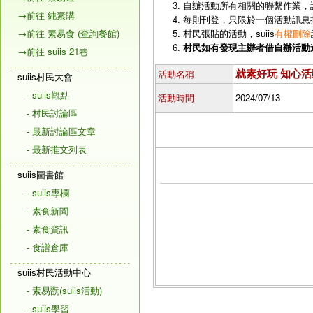
自辦活動所有相關的聯繫作業，
→前往 純素購
每則刊登，只限於一個活動訊息
→前往 素易食 (查詢餐館)
村民張貼的活動，suiis
有權刪除
村民如有發現主辦者借自辦活動
→前往 suiis 21巷
就素好玩 知心活
活動名稱
suiis村民大會
- suiis觀點
活動時間
2024/07/13
- 村民討論區
- 最新討論區文章
- 最新推文列表
suiis圖書館
- suiis專欄
- 素食新聞
- 素食資訊
- 食譜倉庫
suiis村民活動中心
- 素易翫(suiis活動)
- suiis學習