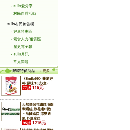
- suiis愛分享
- 村民自辦活動
suiis村民佈告欄
- 好康特惠區
- 素食人力/租賃區
- 歷史電子報
- suiis月訊
- 常見問題
限時特價商品
» 更多
《Smile99》藜麥好
棒(原味/10支/盒)
115元
77折
天然環保竹纖維項圈
牽繩組(綠花邊S號)
～法國進口 涼爽透
氣 舒適度佳
1216元
95折