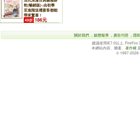
法式浪漫古典糖霜餅
乾(暢銷版)~由初學
至進階送禮宴客都能
帶來驚喜！
186元
49折
關於我們
．
媒體報導
．
廣告刊登
．
隱
建議使用IE7.0以上, FireFo
本網站內容、圖案、
著作權
© 1997-2026 