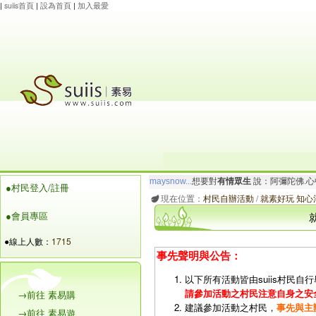
|
suiis首頁
|
設為首頁
|
加入最愛
maysnow...
想要對
有情眾生
說：阿彌陀佛.心
●村民登入/註冊
玲瓏虹
想要對
有情眾生
說：阿彌陀佛.心寬念純
現在位置：
村民自辦活動
/
就素好玩 知心
●會員專區
●線上人數：
1715
事先聲明與公告：
以下所有活動皆由suiis村民自行舉
請參加活動之村民注意自身之安
→前往 素易購
建議參加活動之村民，
事先與主
→前往 素易遊