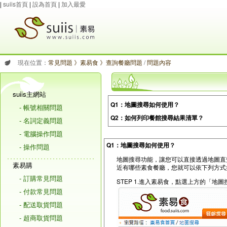
|
suiis首頁
|
設為首頁
|
加入最愛
現在位置：
常見問題 》素易食 》查詢餐廳問題
/
問題內容
suiis主網站
Q1：地圖搜尋如何使用？
(複製連結)
- 帳號相關問題
Q2：如何列印餐館搜尋結果清單？
(複製連
- 名詞定義問題
- 電腦操作問題
Q1：地圖搜尋如何使用？
- 操作問題
地圖搜尋功能，讓您可以直接透過地圖直
素易購
近有哪些素食餐廳，您就可以依下列方式
- 訂購常見問題
STEP 1.進入素易食，點選上方的「地圖
- 付款常見問題
- 配送取貨問題
- 超商取貨問題