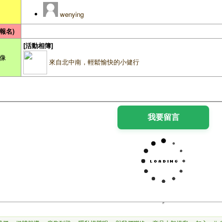
wenying
報名)
[活動相簿]
影像
來自北中南，輕鬆愉快的小健行
我要留言