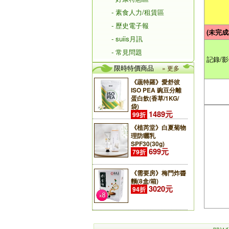
- 素食人力/租賃區
- 歷史電子報
(未完成
- suiis月訊
- 常見問題
記錄/
限時特價商品
» 更多
《蔬特羅》愛舒彼
ISO PEA 豌豆分離
蛋白飲(香草/1KG/
袋)
1489元
99折
《植芮堂》白夏菊物
理防曬乳
SPF30(30g)
699元
79折
《需要房》梅門炸醬
麵(8盒/箱)
3020元
94折