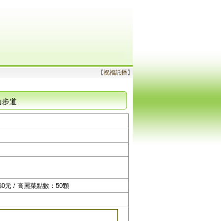
【
祝福託播
】
山步道
$0元 / 高麗菜點數：50顆