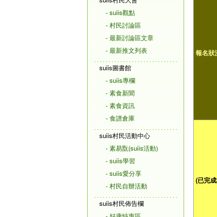
- suiis觀點
- 村民討論區
- 最新討論區文章
- 最新推文列表
報名狀
suiis圖書館
- suiis專欄
- 素食新聞
- 素食資訊
- 食譜倉庫
suiis村民活動中心
- 素易翫(suiis活動)
- suiis學習
- suiis愛分享
(已完成
- 村民自辦活動
suiis村民佈告欄
- 好康特惠區