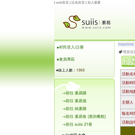
|
suiis首頁
|
設為首頁
|
加入最愛
maysnow..
●村民登入/註冊
玲瓏虹
想
現在位
●會員專區
●線上人數：
1363
活動名
活動時
活動地
→前往 素易購
→前往 素易遊
主辦人
→前往 純素購
報名時
→前往 素易食 (查詢餐館)
活動說
→前往 suiis 21巷
suiis村民大會