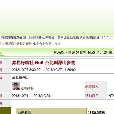
.
想要對
有情眾生
說：阿彌陀佛.心中有愛！茹素護生勤造福.共善愛灑信願行！*_*
要對
有情眾生
說：阿彌陀佛.心寬念純！時時心有法喜.念念不離禪悅!.^Q^..
置：
素易翫
/
素易好腳社 No5 台北劍潭山步道
素易翫 - 素易好腳社 No5 台北劍潭
素易好腳社 No5 台北劍潭山步道
稱
間
2018/10/27 8:30:00 ～ 2018/10/27 11:30:00
點
台北劍潭山
副主辦人
紘睿站長
間
2018/10/01 ～ 2018/10/24
活動費用
NT
明
活動狀態
活動已結束