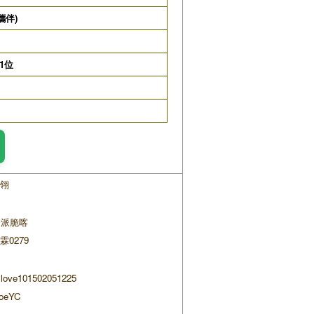
攜伴)
1位
翎
派脆喀
霖0279
love101502051225
oeYC