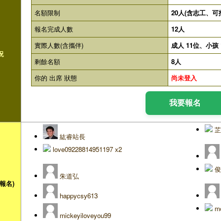
名額限制
20人(含志工、可
報名完成人數
12人
實際人數(含攜伴)
成人 11位、小孩 
況
剩餘名額
8人
你的 出席 狀態
尚未登入
芷
紘睿站長
love09228814951197 x2
俊
朱道弘
報名)
happycsy613
m
mickeyiloveyou99