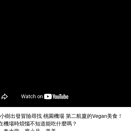
 小樹出發冒險尋找 桃園機場 第二航廈的Vegan美食！
在機場時煩惱不知道能吃什麼嗎？
、春水堂、度小月、義美