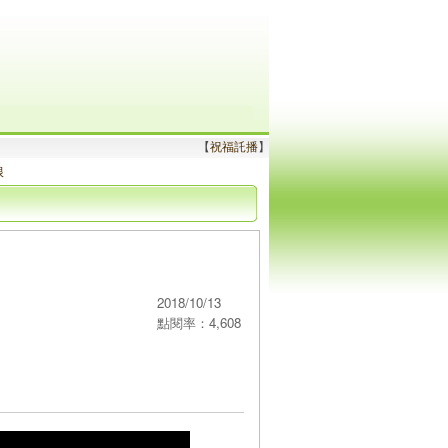
【
祝福託播
】
根
2018/10/13
點閱率：4,608