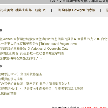
※以上文章純屬作者見解，非本站立
必吃美食│桃園機場-第一航廈│吃
|
回 夠維根 GoVegan 的專欄
|
章：
莎coffee 全新兩款純素炊米堡😍好吃到想回購的貝果🔥 大勝星巴克？ ft. 台
一定要去的海岸風景與美食│Taiwan travel Vegan travel
燕麥罐的三種作法│3 Varieties of Overnight Oats
蘭9間素食美食│此生必吃一次😍奢華無菜單料理
素雞肉飯🤤搭配白飯太好吃了⋯
章：
素農學記No.8】寫信給黃條葉蚤
值選擇的優先清單
丁教我們的幾堂課－避疫居家.親子共讀電影系列之3
素農學記No.3】生活者要向生產者學習、生產者要跟環境學習
人氣餒的芭樂
留言內容(500字以內)