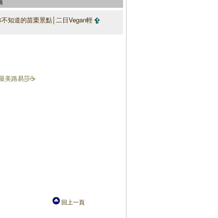
場
你不知道的苗栗景點│二日Vegan輕
北最美路易莎☕️
回上一頁