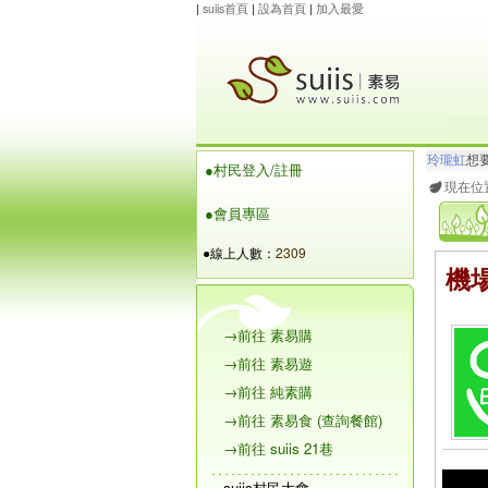
|
suiis首頁
|
設為首頁
|
加入最愛
玲瓏虹
想
●村民登入/註冊
maysnow..
現在位
●會員專區
●線上人數：
2309
機
→前往 素易購
→前往 素易遊
→前往 純素購
→前往 素易食 (查詢餐館)
→前往 suiis 21巷
suiis村民大會