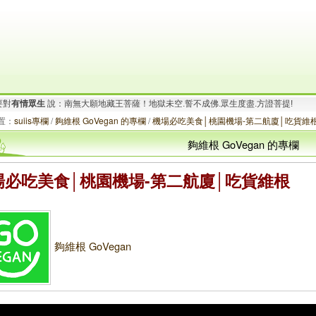
要對
有情眾生
說：南無大願地藏王菩薩！地獄未空.誓不成佛.眾生度盡.方證菩提!
.
想要對
有情眾生
說：阿彌陀佛！一切有為法.如夢幻泡影.如露亦如電.應作如是觀!
置：
suiis專欄
/
夠維根 GoVegan 的專欄
/
機場必吃美食│桃園機場-第二航廈│吃貨維
夠維根 GoVegan 的專欄
場必吃美食│桃園機場-第二航廈│吃貨維根
夠維根 GoVegan