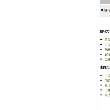
機場
相關文
路易
台北
隔夜
宜
全
隨機文
【
價
基
【
令