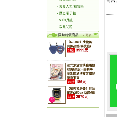
- 素食人力/租賃區
- 歷史電子報
- suiis月訊
- 常見問題
限時特價商品
» 更多
《Q-Link》生物能
共振晶體(科技藍)
3599元
61折
法式浪漫古典糖霜餅
乾(暢銷版)~由初學
至進階送禮宴客都能
帶來驚喜！
186元
49折
《毓秀私房醬》麻油
薑泥(250gx12罐/箱)
2970元
88折