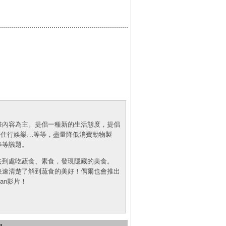
畫內容為主。提倡一種新的生活態度，提倡
食衣住行娛樂…等等，盡量降低消費動物製
等等議題。
去到處吃蔬食、素食，發現隱藏的美食。
快速清楚了解到蔬食的美好！偶爾也會推出
an影片！