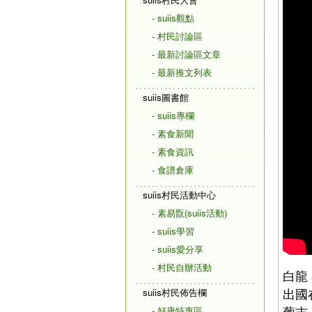
- suiis觀點
- 村民討論區
- 最新討論區文章
- 最新推文列表
suiis圖書館
- suiis專欄
- 素食新聞
- 素食資訊
- 食譜倉庫
suiis村民活動中心
- 素易翫(suiis活動)
- suiis學習
- suiis愛分享
- 村民自辦活動
白龍
出國
suiis村民佈告欄
葡吉
- 好康特惠區