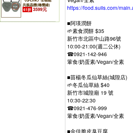
《Q-Link》生物能
共振晶體(橄欖綠)
https://food.suiis.com/mai
3599元
61折
■阿瑛潤餅
🌱素食潤餅 $35
新竹市北區中山路96號
10:00-21:00(週二公休)
☎0921-142-946
葷食/奶蛋素/Vegan/全素
■苗楊冬瓜仙草絲(城隍店)
🌱冬瓜仙草絲 $40
新竹市城隍廟 19 號
10:30-22:30
☎0921-476-999
葷食/奶蛋素/Vegan/全素
■金佳脆皮臭豆腐