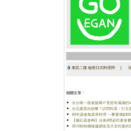
東區二樓 秘密日式料理㈝
|
相關文章：
全台唯一蔬食髮廊🌱竟然有滿滿的Vegan
台北最貴自助餐？訪問民眾：打五折我
60年蔬食無菜單料理 一餐要價$30
【爆紅蔬食#6】台南4間必吃素食
用10秒快嘴嗆爆網友🤬大支吃素