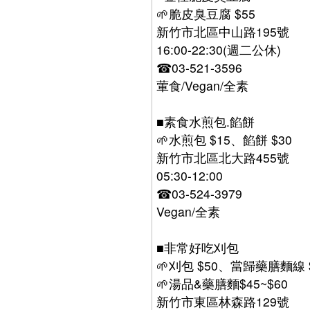
🌱脆皮臭豆腐 $55
新竹市北區中山路195號
16:00-22:30(週二公休)
☎03-521-3596
葷食/Vegan/全素
■素食水煎包.餡餅
🌱水煎包 $15、餡餅 $30
新竹市北區北大路455號
05:30​-12:00
☎03-524-3979
Vegan/全素
■非常好吃刈包
🌱刈包 $50、當歸藥膳麵線 
🌱湯品&藥膳麵$45~$60
新竹市東區林森路129號