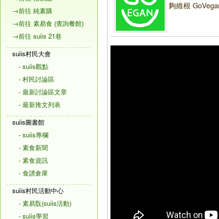
夠維根 GoVega
→前往 純素購
→前往 素易食 (查詢餐館)
→前往 suiis 21巷
suiis村民大會
- suiis觀點
- 村民討論區
- 最新討論區文章
- 最新推文列表
suiis圖書館
- suiis專欄
- 素食新聞
- 素食資訊
- 食譜倉庫
suiis村民活動中心
- 素易翫(suiis活動)
- suiis學習