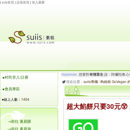
|
suiis首頁
|
設為首頁
|
加入最愛
玲瓏虹
想要對
有情眾生
說：阿彌陀佛.一切唯
●村民登入/註冊
maysnow...
想要對
有情眾生
說：阿彌陀佛.心
現在位置：
suiis專欄
/
夠維根 GoVegan
●會員專區
●線上人數：
1454
超大餡餅只要30元
→前往 素易購
→前往 素易遊