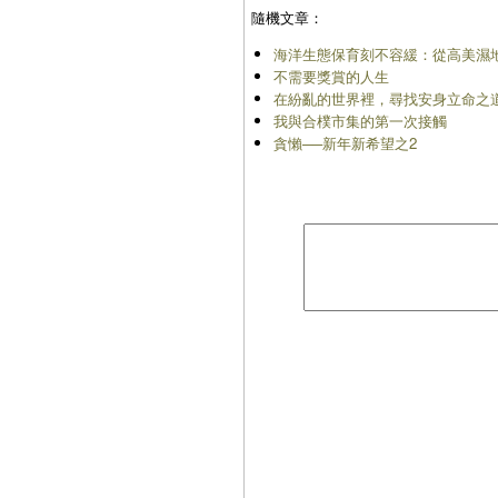
隨機文章：
海洋生態保育刻不容緩：從高美濕
不需要獎賞的人生
在紛亂的世界裡，尋找安身立命之
我與合樸市集的第一次接觸
貪懶──新年新希望之2