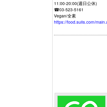
11:00-20:00(週日公休)
☎03-523-5161
Vegan/全素
https://food.suiis.com/mai