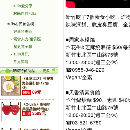
- suiis愛分享
- 村民自辦活動
新竹吃了7個素食小吃，炸得超
辣味潤餅、脆皮臭豆腐、全素
suiis村民佈告欄
- 好康特惠區
■周家麻糬燒
- 素食人力/租賃區
🌱花生&芝麻燒麻糬 $50(每
- 歷史電子報
新竹市北區中山路75號
- suiis月訊
13:00-23:00(週三公休)
- 常見問題
☎0955-346-226
限時特價商品
» 更多
Vegan/全素
《食材工坊》竹鹽青
海苔蘇打餅(12包/
袋)
■天香清素食館
69元
58折
🌱什錦炒麵 $90、素圓 $40
《Q-Link》生物能
新竹市北區中山路75號
共振晶體(時尚紅)
3599元
61折
12:00-20:30(週二公休)
☎03-521-6780
Vegan/全素