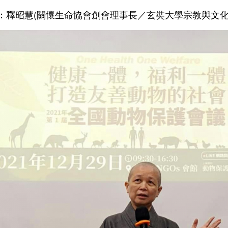
：釋昭慧(關懷生命協會創會理事長／玄奘大學宗教與文化