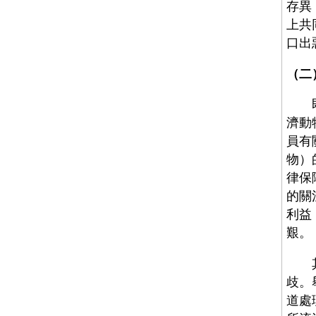
存異
上共
口出
（二
即使
濟動
員有
物）
律保
的關
利益
艱。
其次
歧。
道處