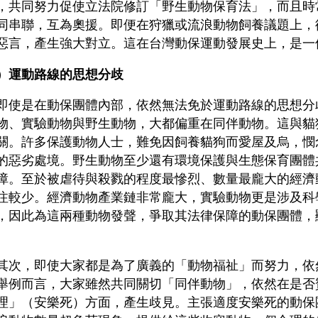
，共同努力促使立法院修訂「野生動物保育法」，而且時
同串聯，互為奧援。即便在狩獵或流浪動物飼養議題上，
惡言，產生強大對立。這在台灣動保運動發展史上，是一
）運動路線的思想分歧
是在動保團體內部，依然無法免於運動路線的思想分
物、實驗動物與野生動物，大都偏重在同伴動物。這與貓
關。許多保護動物人士，難免因飼養貓狗而愛屋及烏，憫
的惡劣處境。野生動物至少還有環境保護與生態保育團體
障。至於被虐待與殺戮的程度最慘烈、數量最龐大的經濟
注較少。經濟動物產業鏈非常龐大，實驗動物更是涉及科
，因此為這兩種動物發聲，爭取其法律保障的動保團體，
，即使大家都是為了廣義的「動物福祉」而努力，依
舉例而言，大家雖然共同關切「同伴動物」，依然在是否
理」（安樂死）方面，產生歧見。主張適度安樂死的動保