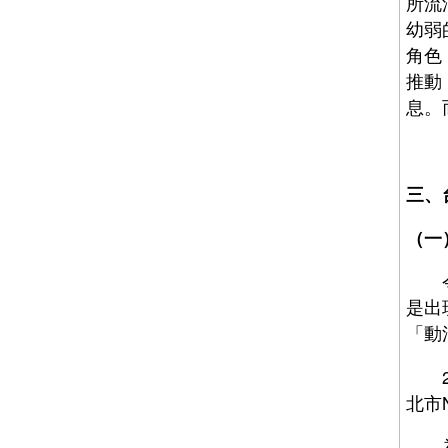
所流
幼弱
角色
推動
息。
三、
（一
令我
是出
「動
20
北市
為了