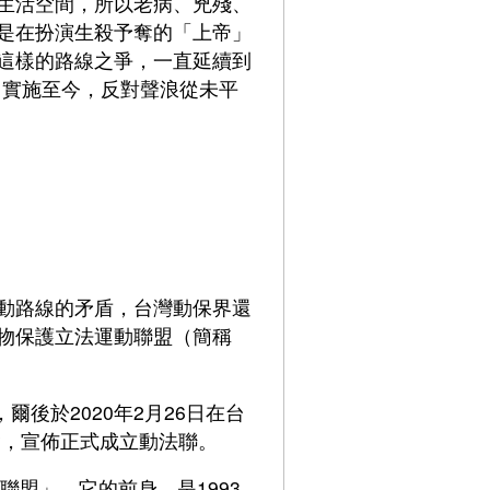
生活空間，所以老病、兇殘、
是在扮演生殺予奪的「上帝」
這樣的路線之爭，一直延續到
日實施至今，反對聲浪從未平
動路線的矛盾，台灣動保界還
物保護立法運動聯盟（簡稱
後於2020年2月26日在台
會，宣佈正式成立動法聯。
盟」。它的前身，是1993