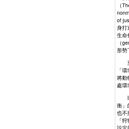
（The
nonm
of 
身打
生命
（ge
形勢
至於
「環
將動
處環
環境
衡」
也不
「狩
設定