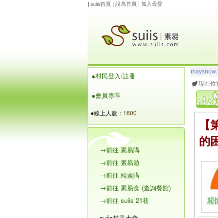
|
suiis首頁
|
設為首頁
|
加入最愛
玲瓏虹
想
●村民登入/註冊
maysnow..
現在位
●會員專區
●線上人數：
1600
【
的
→前往 素易購
→前往 素易遊
→前往 純素購
→前往 素易食 (查詢餐館)
→前往 suiis 21巷
suiis村民大會