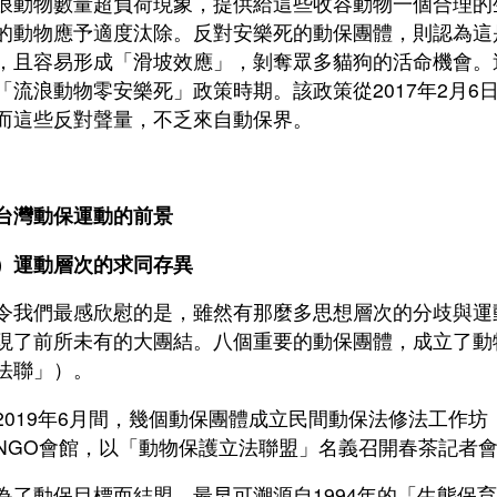
浪動物數量超負荷現象，提供給這些收容動物一個合理的
的動物應予適度汰除。反對安樂死的動保團體，則認為這
，且容易形成「滑坡效應」，剝奪眾多貓狗的活命機會。
「流浪動物零安樂死」政策時期。該政策從2017年2月6
而這些反對聲量，不乏來自動保界。
台灣動保運動的前景
）運動層次的求同存異
們最感欣慰的是，雖然有那麼多思想層次的分歧與運
現了前所未有的大團結。八個重要的動保團體，成立了動
法聯」）。
19年6月間，幾個動保團體成立民間動保法修法工作坊，爾
NGO會館，以「動物保護立法聯盟」名義召開春茶記者
動保目標而結盟，最早可溯源自1994年的「生態保育聯