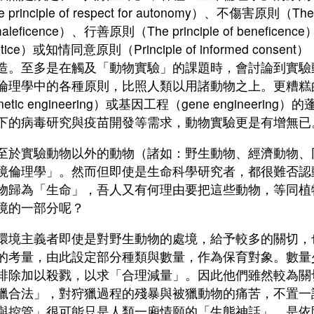
 principle of respect for autonomy）、不傷害原則（The pr
aleficence）、行善原則（The principle of beneficen
justice）或知情同意原則（Principle of informed c
造。至多是在觸及「動物實驗」的課題時，會討論到實驗
倫理學中的各種原則，比照人類以用諸動物之上。更糟糕
netic engineering）或基因工程（gene engineer
下的病毒研究與疫苗開發等需求，動物實驗更是有增無已
實驗動物以外的動物（諸如：野生動物、經濟動物、
境倫理學」。然而但即使是生命科學研究者，都很難否認
物歸為「生命」，吾人又有何理由要把這些動物，等同植
境的一部分呢？
主義者即使是對野生動物的處境，給予較多的關切，
的考量，由此設定部分種類與數量，作為保育對象。數量
排除加以殺戮，以求「合理減量」。因此他們雖然較為關
獵合法」，對狩獵過程的殘暴與被獵動物的痛苦，不置一
與控管」很可能只是人類一廂情願的「生態神話」，是依