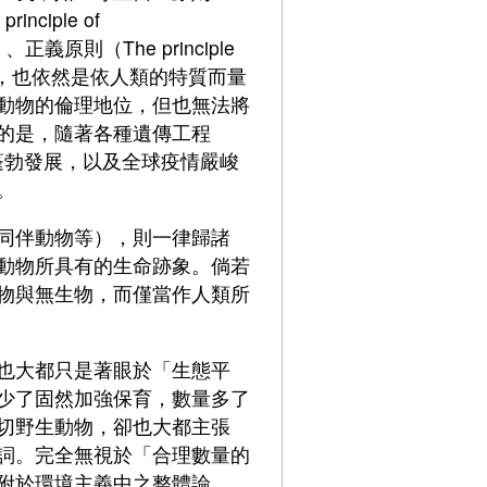
inciple of
ce）、正義原則（The principle
onsent），也依然是依人類的特質而量
動物的倫理地位，但也無法將
的是，隨著各種遺傳工程
ing）的蓬勃發展，以及全球疫情嚴峻
。
同伴動物等），則一律歸諸
動物所具有的生命跡象。倘若
物與無生物，而僅當作人類所
也大都只是著眼於「生態平
少了固然加強保育，數量多了
切野生動物，卻也大都主張
詞。完全無視於「合理數量的
附於環境主義中之整體論