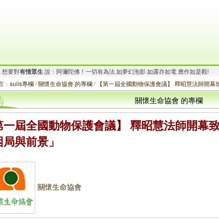
要對
有情眾生
說：南無大願地藏王菩薩！地獄未空.誓不成佛.眾生度盡.方證菩提!
.
想要對
有情眾生
說：阿彌陀佛！一切有為法.如夢幻泡影.如露亦如電.應作如是觀!
置：
suiis專欄
/
關懷生命協會 的專欄
/
【第一屆全國動物保護會議】 釋昭慧法師開幕
關懷生命協會 的專欄
第一屆全國動物保護會議】 釋昭慧法師開幕
困局與前景」
關懷生命協會