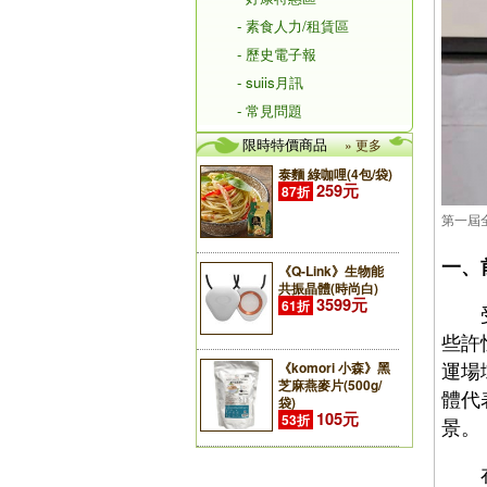
- 素食人力/租賃區
- 歷史電子報
- suiis月訊
- 常見問題
限時特價商品
» 更多
泰麵 綠咖哩(4包/袋)
259元
87折
第一屆
一、
《Q-Link》生物能
共振晶體(時尚白)
3599元
61折
受到
些許
運場
《komori 小森》黑
芝麻燕麥片(500g/
體代
袋)
105元
53折
景。
在「