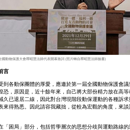
全國動物保護大會釋昭慧法師代表開幕致詞 (照片轉自釋昭慧法師臉書)
前言
各動保團體的厚愛，應邀於第一屆全國動物保護會議
惶恐，原因是，近十餘年來，自己將大部份精力放在高等
域久已退居二線，因此對台灣現階段動保運動的各種訴求
表來得熟悉。因此請容我藏拙，從較為宏觀的角度，來談
困局」部分，包括哲學層次的思想分歧與運動路線的