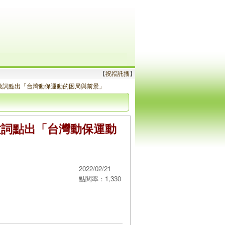
【
祝福託播
】
致詞點出「台灣動保運動的困局與前景」
致詞點出「台灣動保運動
2022/02/21
點閱率：1,330