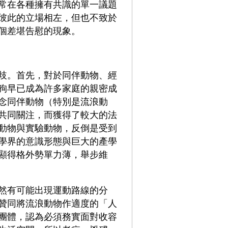
常在各種擁有共識的單一議題
彼此的立場相左，但也不致於
個差堪告慰的現象。
歧。首先，對於同伴動物、經
狗早已成為許多家庭的親密成
念同伴動物（特別是流浪動
共同關注，而獲得了較大的法
動物與實驗動物，反倒是受到
學界的意識形態與巨大的產學
顯得格外勢單力薄，舉步維
然有可能出現運動路線的分
贊同將流浪動物作適度的「人
團體，認為必須務實面對收容