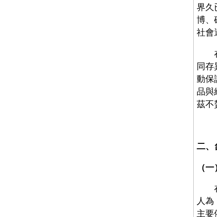
界久
博、
社會
在「
同存
動保
品與
茲不
二、
（一
在台
人為
主要