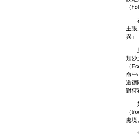
（h
在環
主張
異」
於是
類沙
（E
命中心
道德
對狩
如此
（t
處境。
幸運