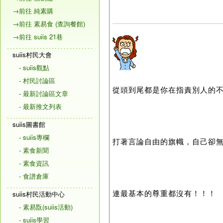
→前往 純素購
→前往 素易食 (查詢餐館)
→前往 suiis 21巷
suiis村民大會
- suiis觀點
- 村民討論區
從頭到尾都是你在指責別人的
- 最新討論區文章
- 最新推文列表
suiis圖書館
- suiis專欄
打著言論自由的旗幟，自己卻
- 素食新聞
- 素食資訊
- 食譜倉庫
連最基本的尊重都沒有！！！
suiis村民活動中心
- 素易翫(suiis活動)
- suiis學習