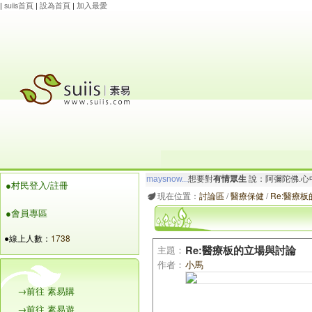
|
suiis首頁
|
設為首頁
|
加入最愛
maysnow...
想要對
有情眾生
說：阿彌陀佛.心
●村民登入/註冊
玲瓏虹
想要對
有情眾生
說：阿彌陀佛.一切唯
現在位置：
討論區
/
醫療保健
/
Re:醫療
●會員專區
●線上人數：
1738
主題：
Re:醫療板的立場與討論
作者：
小馬
→前往 素易購
→前往 素易遊