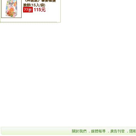
《神脆脆》藜麥椒鹽
脆餅(15入/袋)
115元
77折
關於我們
．
媒體報導
．
廣告刊登
．
隱