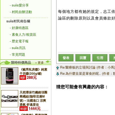
- suiis愛分享
每個地方都有她的規定，志工依
- 村民自辦活動
論區的刪除原則以及會員條款
suiis村民佈告欄
- 好康特惠區
- 素食人力/租賃區
- 歷史電子報
- suiis月訊
- 常見問題
發表
回覆
引用
限時特價商品
» 更多
Re:醫療板的立場與討論 (作者：小馬
《毓秀私房醬》純素
Re:為什麼韭菜是葷食的呢.. (作者：顆
干貝醬(200g/罐)
288元
9折
猜您可能會有興趣的內容：
天然環保竹纖維項圈
牽繩組(咖啡花邊M
號)～法國進口 涼爽
透氣 舒適度佳
1444元
95折