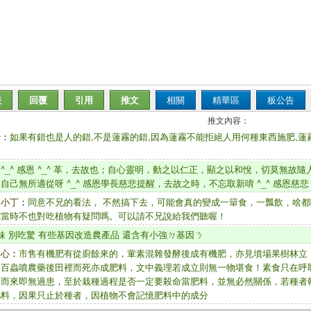
表
回覆
引用
推文
相關
精華區
板公告
推文內容：
沙
：
如果有錯也是人的錯,不是蓮霧的錯,因為蓮霧不能拒絕人用何種東西施肥,蓮
：
^_^ 感恩 ^_^ 革，去故也；自心靈明，動之以仁正，顯之以和悅，切莫無故
自己無所適從呀 ^_^ 感恩學長慈悲提醒，去故之時，不忘取新唷 ^_^ 感恩慈悲 ^
的小丁
：
同意不兄的看法， 不然搞下去，可能會真的變成一簞食，一瓢飲，啥都
陀當時不也對吃植物有疑問嗎。可以請不兄說給我們聽喔！
ly妹 別吃驚 有些基因改造農產品 還含有小強ㄉ基因ㄋ
初心
：
市售有機肥有從廚餘來的，葷素混雜發酵後成有機肥，亦見墳場果樹林立
，百蟲噴農藥後田裡而死亦成肥料，文中義理若成立則無一物堪食！素食只在呼
命而來即無過患，至於栽種過程是否一定要殺命當肥料，並無必然關係，若種者
肥料，因果只止於種者，因植物不會記憶肥料中的成分