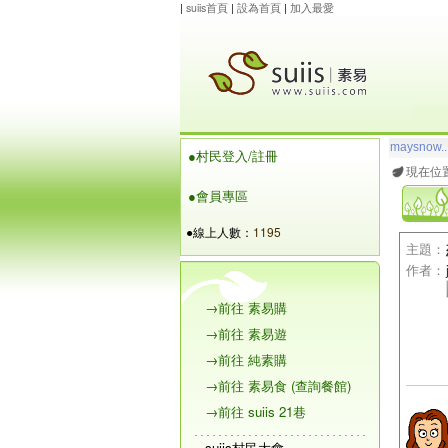
|
suiis首頁
|
設為首頁
|
加入最愛
玲瓏虹
想
●村民登入/註冊
maysnow..
現在位
●會員專區
●線上人數：
1195
主題：
作者：
→前往 素易購
→前往 素易遊
→前往 純素購
→前往 素易食 (查詢餐館)
→前往 suiis 21巷
suiis村民大會