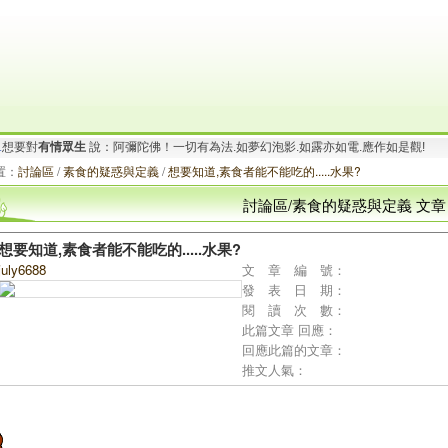
要對
有情眾生
說：南無大願地藏王菩薩！地獄未空.誓不成佛.眾生度盡.方證菩提!
.
想要對
有情眾生
說：阿彌陀佛！一切有為法.如夢幻泡影.如露亦如電.應作如是觀!
置：
討論區
/
素食的疑惑與定義
/
想要知道,素食者能不能吃的.....水果?
討論區/素食的疑惑與定義 文章
想要知道,素食者能不能吃的.....水果?
july6688
文 章 編 號：
發 表 日 期：
閱 讀 次 數：
此篇文章 回應：
回應此篇的文章：
推文人氣：