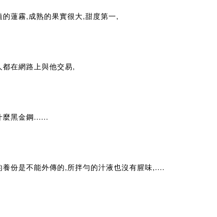
植的蓮霧,成熟的果實很大,甜度第一,
人都在網路上與他交易,
麼黑金鋼......
養份是不能外傳的,所拌勻的汁液也沒有腥味,....