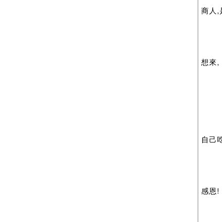
商人,
想來,
自己吃
感恩!