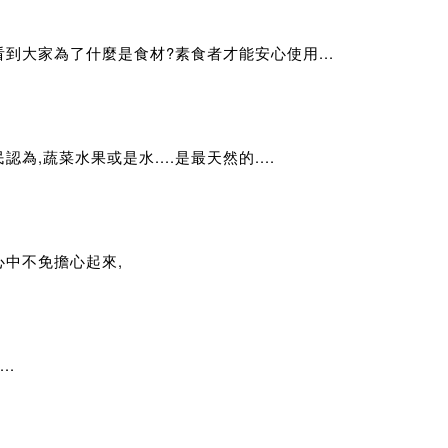
看到大家為了什麼是食材?素食者才能安心使用...
認為,蔬菜水果或是水....是最天然的....
心中不免擔心起來,
..