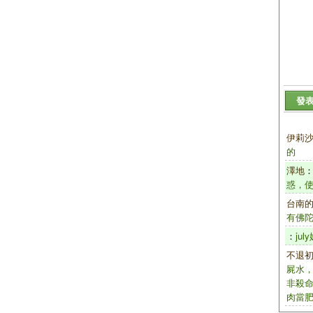
發
伊莉
的
澤地
惑，使
台南
有佛
：
ju
不退
屍水
非殺
肉當