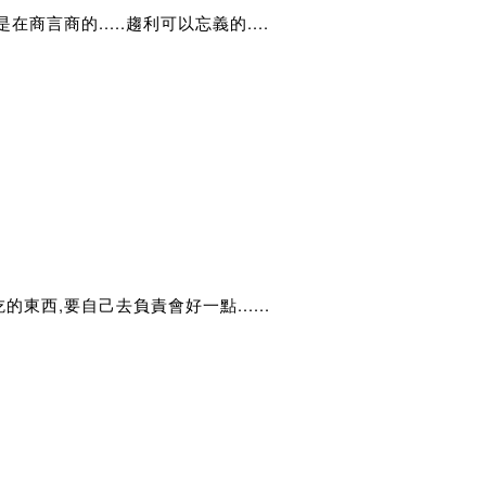
是在商言商的.....趨利可以忘義的....
的東西,要自己去負責會好一點......