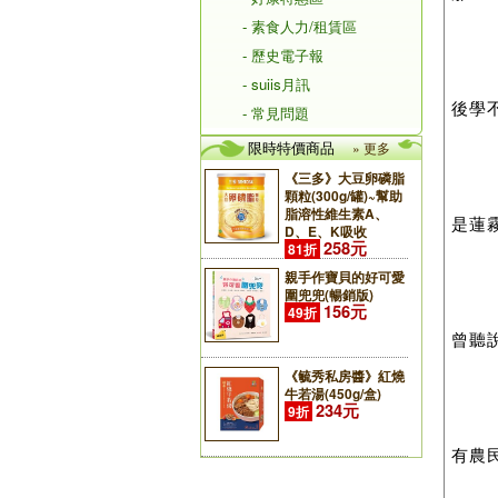
- 素食人力/租賃區
- 歷史電子報
- suiis月訊
後學
- 常見問題
限時特價商品
» 更多
《三多》大豆卵磷脂
顆粒(300g/罐)~幫助
脂溶性維生素A、
是蓮霧...
D、E、K吸收
258元
81折
親手作寶貝的好可愛
圍兜兜(暢銷版)
156元
49折
曾聽
《毓秀私房醬》紅燒
牛若湯(450g/盒)
234元
9折
有農民