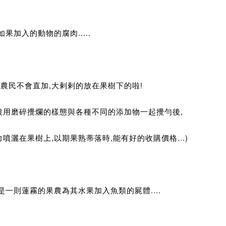
如果加入的動物的腐肉.....
,農民不會直加,大剌剌的放在果樹下的啦!
被用磨碎攪爛的樣態與各種不同的添加物一起攪勻後,
噴灑在果樹上,以期果熟蒂落時,能有好的收購價格...)
是一則蓮霧的果農為其水果加入魚類的屍體....