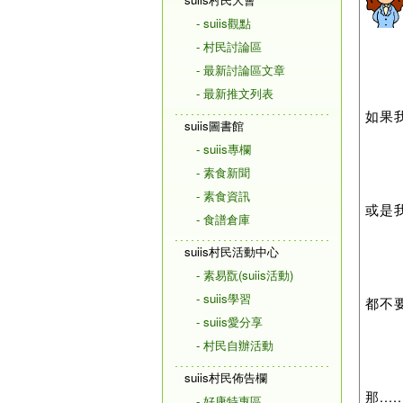
- suiis觀點
- 村民討論區
- 最新討論區文章
- 最新推文列表
如果
suiis圖書館
- suiis專欄
- 素食新聞
- 素食資訊
或是
- 食譜倉庫
suiis村民活動中心
- 素易翫(suiis活動)
- suiis學習
都不要
- suiis愛分享
- 村民自辦活動
suiis村民佈告欄
那.....
- 好康特惠區