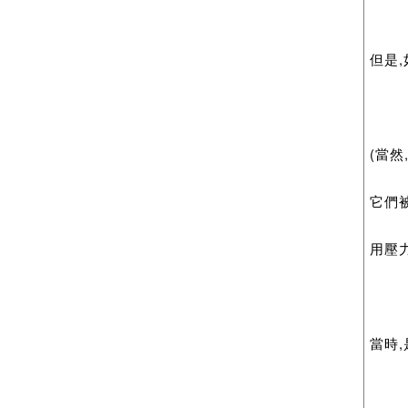
但是,
(當然
它們
用壓力
當時,