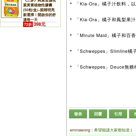
《三多》純素金盞花
＊ 「Kia-Ora」橘子汁飲料，
葉黃素植物性膠囊
(50粒/盒)~眼睛明亮
新選擇！開啟你的舒
＊ 「Kia-Ora」橘子和鳳梨
適每一天
398元
72折
＊ 「Minute Maid」橘子和
＊ 「Schweppes」Slimlin
＊ 「Schweppes」Deuc
發表
回覆
引用
emmawong
：
希望能讓大家都知道:)