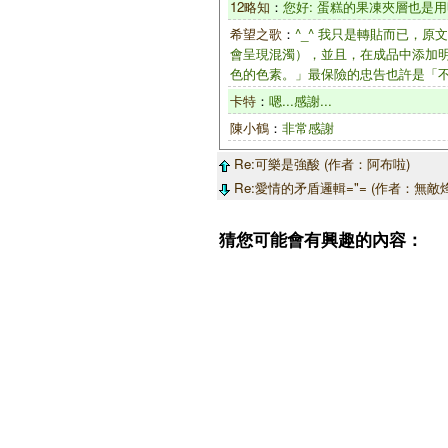
12略知
：
您好: 蛋糕的果凍夾層也是用
希望之歌
：
^_^ 我只是轉貼而已，
會呈現混濁），並且，在成品中添加明
色的色素。」最保險的忠告也許是「不
卡特
：
嗯...感謝...
陳小鶴
：
非常感謝
Re:可樂是強酸 (作者：阿布啦)
Re:愛情的矛盾邏輯="= (作者：無敵
猜您可能會有興趣的內容：