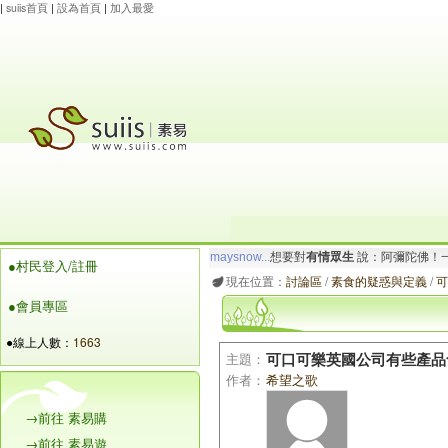
|
suiis首頁
|
設為首頁
|
加入最愛
maysnow...
想要對
有情眾生
說：阿彌陀佛！一
●村民登入/註冊
玲瓏虹
想要對
有情眾生
說：南無大願地藏王菩
現在位置：
討論區
/
素食的疑惑與定義
/
可
●會員專區
●線上人數：
1663
主題：
可口可樂英國公司有些產品
作者：
希望之歌
→前往 素易購
→前往 素易遊