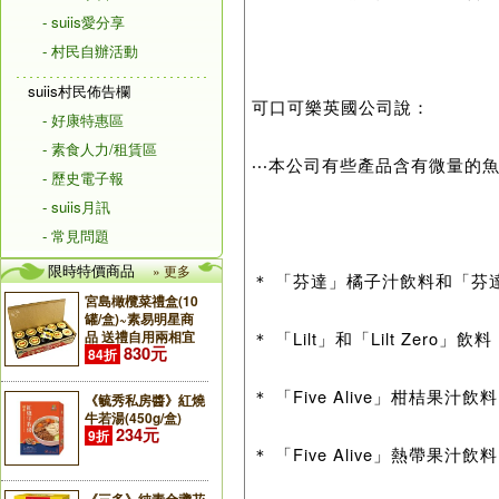
- suiis愛分享
- 村民自辦活動
suiis村民佈告欄
可口可樂英國公司說：
- 好康特惠區
- 素食人力/租賃區
‧‧‧本公司有些產品含有微量
- 歷史電子報
- suiis月訊
- 常見問題
限時特價商品
» 更多
＊ 「芬達」橘子汁飲料和「芬達
宮島橄欖菜禮盒(10
罐/盒)~素易明星商
品 送禮自用兩相宜
＊ 「Lilt」和「Lilt Zero」飲料
830元
84折
＊ 「Five Alive」柑桔果汁飲料
《毓秀私房醬》紅燒
牛若湯(450g/盒)
234元
9折
＊ 「Five Alive」熱帶果汁飲料