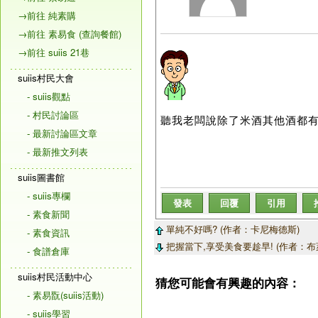
→前往 純素購
→前往 素易食 (查詢餐館)
→前往 suiis 21巷
suiis村民大會
- suiis觀點
- 村民討論區
聽我老闆說除了米酒其他酒都有參
- 最新討論區文章
- 最新推文列表
suiis圖書館
- suiis專欄
發表
回覆
引用
- 素食新聞
單純不好嗎? (作者：卡尼梅德斯)
- 素食資訊
把握當下,享受美食要趁早! (作者：布
- 食譜倉庫
suiis村民活動中心
猜您可能會有興趣的內容：
- 素易翫(suiis活動)
- suiis學習