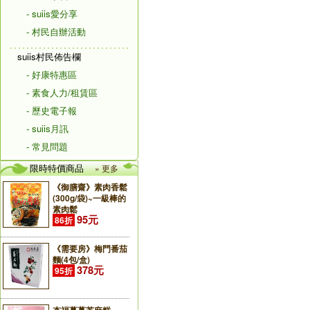
- suiis愛分享
- 村民自辦活動
suiis村民佈告欄
- 好康特惠區
- 素食人力/租賃區
- 歷史電子報
- suiis月訊
- 常見問題
限時特價商品
» 更多
《御膳齋》素肉香鬆
(300g/袋)~一級棒的
素肉鬆
95元
86折
《需要房》梅門番茄
麵(4包/盒)
378元
95折