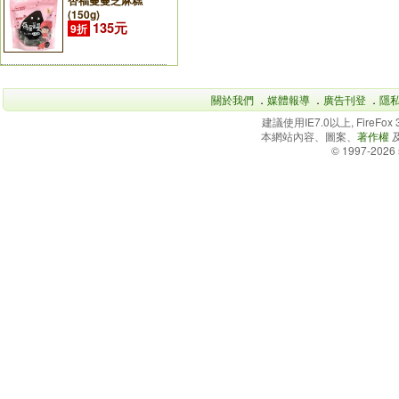
杏福蔓蔓芝麻糕
(150g)
135元
9折
關於我們
．
媒體報導
．
廣告刊登
．
隱
建議使用IE7.0以上, FireFo
本網站內容、圖案、
著作權
© 1997-2026 