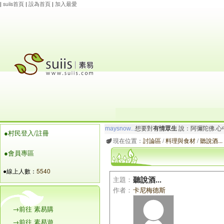
|
suiis首頁
|
設為首頁
|
加入最愛
maysnow...
想要對
有情眾生
說：阿彌陀佛.心
●村民登入/註冊
玲瓏虹
想要對
有情眾生
說：阿彌陀佛.心寬念純
現在位置：
討論區
/
料理與食材
/
聽說酒...
●會員專區
●線上人數：
5540
主題：
聽說酒...
作者：
卡尼梅德斯
→前往 素易購
→前往 素易遊