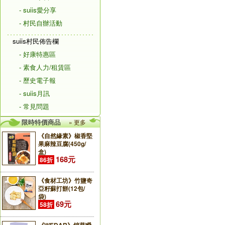
- suiis愛分享
- 村民自辦活動
suiis村民佈告欄
- 好康特惠區
- 素食人力/租賃區
- 歷史電子報
- suiis月訊
- 常見問題
限時特價商品
» 更多
《自然緣素》椒香堅
果麻辣豆腐(450g/
盒)
168元
86折
《食材工坊》竹鹽奇
亞籽蘇打餅(12包/
袋)
69元
58折