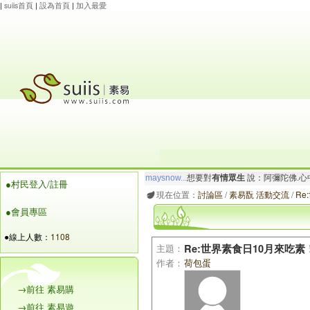
|
suiis首頁
|
設為首頁
|
加入最愛
maysnow...
想要對
有情眾生
說：阿彌陀佛.心
●村民登入/註冊
玲瓏虹
想要對
有情眾生
說：阿彌陀佛.心寬念純
現在位置：
討論區
/
素易翫 活動交流
/
Re
●會員專區
●線上人數：
1108
主題：
Re:世界素食日10月來吃素
作者：
荷包蛋
→前往 素易購
→前往 素易遊