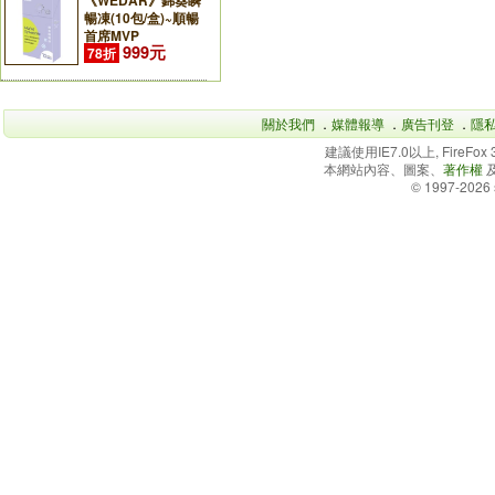
《WEDAR》錦葵瞬
暢凍(10包/盒)~順暢
首席MVP
999元
78折
關於我們
．
媒體報導
．
廣告刊登
．
隱
建議使用IE7.0以上, FireFo
本網站內容、圖案、
著作權
© 1997-2026 