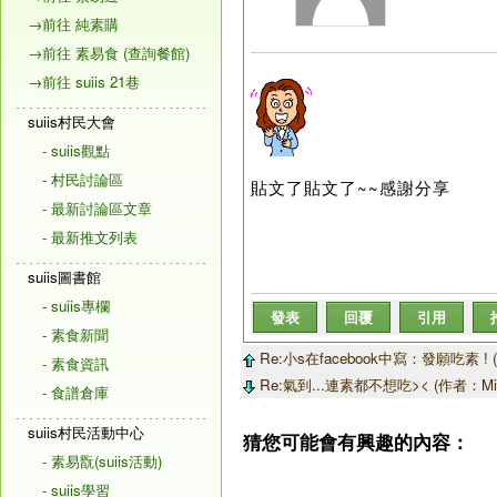
→前往 純素購
→前往 素易食 (查詢餐館)
→前往 suiis 21巷
suiis村民大會
- suiis觀點
- 村民討論區
貼文了貼文了~~感謝分享
- 最新討論區文章
- 最新推文列表
suiis圖書館
- suiis專欄
發表
回覆
引用
- 素食新聞
Re:小s在facebook中寫：發願吃素 ! (
- 素食資訊
Re:氣到...連素都不想吃>< (作者：Mich
- 食譜倉庫
suiis村民活動中心
猜您可能會有興趣的內容：
- 素易翫(suiis活動)
- suiis學習