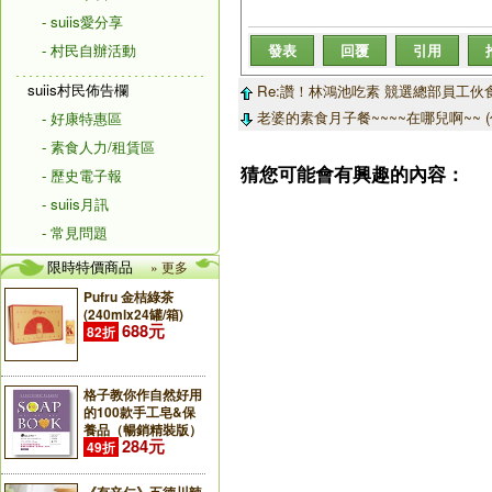
- suiis愛分享
- 村民自辦活動
發表
回覆
引用
suiis村民佈告欄
Re:讚！林鴻池吃素 競選總部員工伙食
老婆的素食月子餐~~~~在哪兒啊~~ 
- 好康特惠區
- 素食人力/租賃區
猜您可能會有興趣的內容：
- 歷史電子報
- suiis月訊
- 常見問題
限時特價商品
» 更多
Pufru 金桔綠茶
(240mlx24罐/箱)
688元
82折
格子教你作自然好用
的100款手工皂&保
養品（暢銷精裝版）
284元
49折