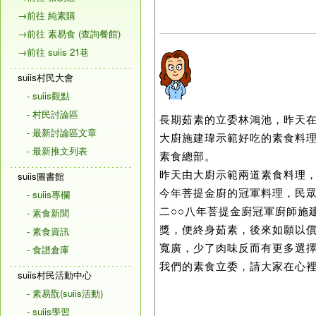
→前往 純素購
→前往 素易食 (查詢餐館)
→前往 suiis 21巷
suiis村民大會
- suiis觀點
- 村民討論區
長期茹素的立委林鴻池，昨天在
- 最新討論區文章
大廚施建瑋示範好吃的素食料
- 最新推文列表
素食總部。
昨天由大廚示範兩道素食料理
suiis圖書館
今年菩提金廚的冠軍料理，民
- suiis專欄
二○○八年菩提金廚冠軍廚師施
- 素食新聞
獎，便終身茹素，後來如願以
- 素食資訊
寬廣，少了肉味反而有更多選
- 食譜倉庫
我們的素食立委，請大家在心
suiis村民活動中心
- 素易翫(suiis活動)
- suiis學習