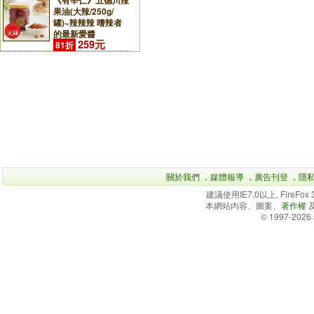
《有辛仁》五德川辣
果油(大辣/250g/
罐)~辣辣辣 嗜辣者
的最新愛醬
259元
81折
關於我們
．
媒體報導
．
廣告刊登
．
隱
建議使用IE7.0以上, FireFo
本網站內容、圖案、
著作權
© 1997-2026 