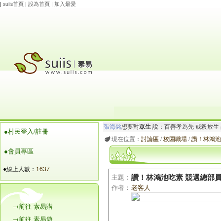
|
suiis首頁
|
設為首頁
|
加入最愛
張海銘
想要對
眾生
說：百善孝為先 戒殺放生
●村民登入/註冊
杜會
想要對
眾生
說：卍南無觀世音菩薩 捐血
現在位置：
討論區
/
校園職場
/
讚！林鴻池
●會員專區
●線上人數：
1637
主題：
讚！林鴻池吃素 競選總部
作者：
老客人
→前往 素易購
→前往 素易遊