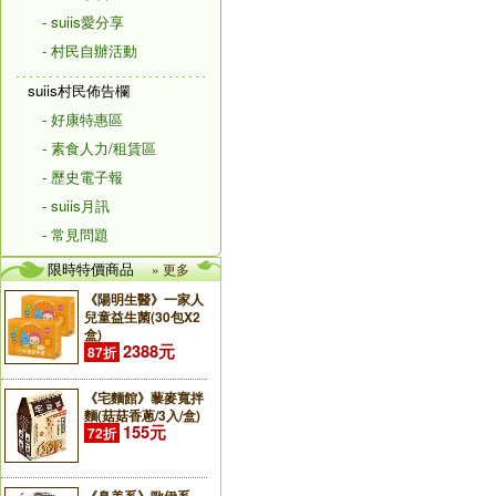
- suiis愛分享
- 村民自辦活動
suiis村民佈告欄
- 好康特惠區
- 素食人力/租賃區
- 歷史電子報
- suiis月訊
- 常見問題
限時特價商品
» 更多
《陽明生醫》一家人
兒童益生菌(30包X2
盒)
2388元
87折
《宅麵館》藜麥寬拌
麵(菇菇香蔥/3入/盒)
155元
72折