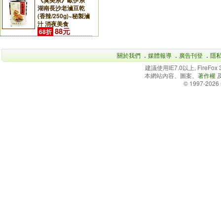
《臭美系》歐伊系
湖南長沙老滷豆乾
(香辣/250g)~秘製滷
汁 消夜美食
88元
68折
關於我們
．
媒體報導
．
廣告刊登
．
隱
建議使用IE7.0以上, FireFo
本網站內容、圖案、
著作權
© 1997-2026 