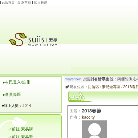
|
suiis首頁
|
設為首頁
|
加入最愛
maysnow...
想要對
有情眾生
說：阿彌陀佛.心
●村民登入/註冊
玲瓏虹
想要對
有情眾生
說：阿彌陀佛.心寬念純
現在位置：
討論區
/
素易遊專區
/
2018春
●會員專區
●線上人數：
2014
主題：
2018春節
作者：
kaocity
→前往 素易購
→前往 素易遊