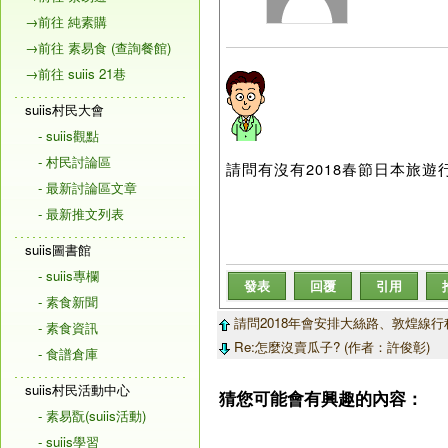
→前往 純素購
→前往 素易食 (查詢餐館)
→前往 suiis 21巷
suiis村民大會
- suiis觀點
- 村民討論區
請問有沒有2018春節日本旅遊
- 最新討論區文章
- 最新推文列表
suiis圖書館
- suiis專欄
發表
回覆
引用
- 素食新聞
請問2018年會安排大絲路、敦煌線行程嗎
- 素食資訊
Re:怎麼沒賣瓜子? (作者：許俊彰)
- 食譜倉庫
suiis村民活動中心
猜您可能會有興趣的內容：
- 素易翫(suiis活動)
- suiis學習