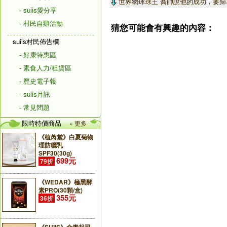
世界網球球王 喬帥說他的成功，要歸功
- suiis愛分享
- 村民自辦活動
猜您可能會有興趣的內容：
suiis村民佈告欄
- 好康特惠區
- 素食人力/租賃區
- 歷史電子報
- suiis月訊
- 常見問題
限時特價商品
» 更多
《植芮堂》白夏菊物
理防曬乳
SPF30(30g)
699元
79折
《WEDAR》極黑酵
素PRO(30顆/盒)
355元
36折