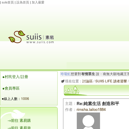
|
suiis首頁
|
設為首頁
|
加入最愛
玲瓏虹
想要對
有情眾生
說：南無大願地藏王菩
●村民登入/註冊
張海銘
想要對
大家
說：百善孝為先 戒殺放生
現在位置：
討論區
/
SUIIS LIFE 讀者迴響
●會員專區
●線上人數：
1006
主題：
Re:純素生活 創造和平
作者：
rimsha.lailoo1884
→前往 素易購
→前往 素易遊