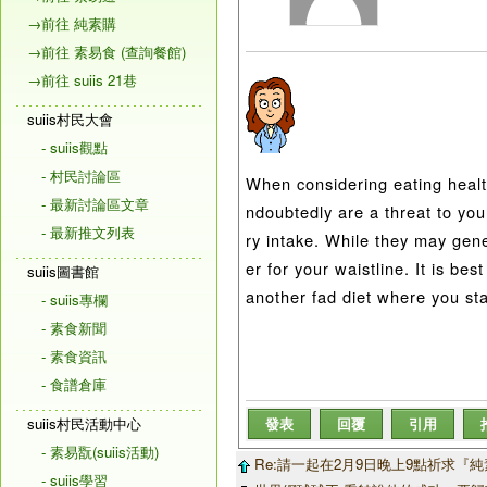
→前往 純素購
→前往 素易食 (查詢餐館)
→前往 suiis 21巷
suiis村民大會
- suiis觀點
- 村民討論區
When considering eating health
- 最新討論區文章
ndoubtedly are a threat to your
- 最新推文列表
ry intake. While they may gene
er for your waistline. It is be
suiis圖書館
another fad diet where you st
- suiis專欄
- 素食新聞
- 素食資訊
- 食譜倉庫
suiis村民活動中心
發表
回覆
引用
- 素易翫(suiis活動)
Re:請一起在2月9日晚上9點祈求『
- suiis學習