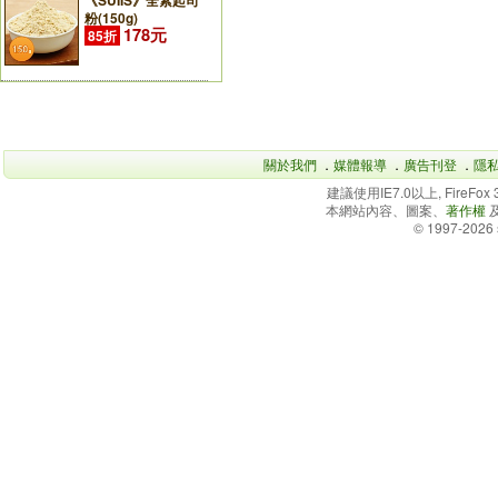
《SUIIS》全素起司
粉(150g)
178元
85折
關於我們
．
媒體報導
．
廣告刊登
．
隱
建議使用IE7.0以上, FireFo
本網站內容、圖案、
著作權
© 1997-2026 