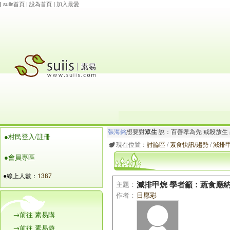
|
suiis首頁
|
設為首頁
|
加入最愛
張海銘
想要對
眾生
說：百善孝為先 戒殺放生
●村民登入/註冊
杜會
想要對
眾生
說：卍南無觀世音菩薩 捐血
現在位置：
討論區
/
素食快訊/趨勢
/
減排
●會員專區
●線上人數：
1387
主題：
減排甲烷 學者籲：蔬食應
作者：
日愿彩
→前往 素易購
→前往 素易遊