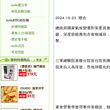
- suiis愛分享
- 村民自辦活動
2024-10-23 聯合
suiis村民佈告欄
- 好康特惠區
總統府國家氣候變遷對策委員
- 素食人力/租賃區
籲，深度節能應包含食物減排
- 歷史電子報
擊。
- suiis月訊
- 常見問題
限時特價商品
» 更多
三軍總醫院基隆分院首任院長
烷來自人為排放，而地球暖化
《需要房》梅門番茄
麵(4包/盒)
378元
95折
《SUIIS》海苔洋芋
捲(80g/袋)
45元
82折
素食營養學會理事何美鄉說，