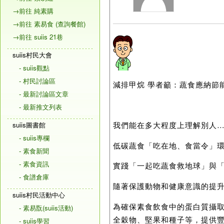
→前往 純素購
→前往 素易食 (查詢餐館)
→前往 suiis 21巷
suiis村民大會
- suiis觀點
- 村民討論區
減排甲烷 學者籲：蔬食應納節
- 最新討論區文章
- 最新推文列表
我們能在多大程度上理解別人
suiis圖書館
- suiis專欄
低碳蔬食「吃在地、食當令」
- 素食新聞
- 素食資訊
實踐「一起吃蔬食救地球」與
- 食譜倉庫
隨著保護動物和健康意識的提
suiis村民活動中心
為確保素食飲食中的蛋白質攝
- 素易翫(suiis活動)
全穀物、堅果和種子等，提供
- suiis學習