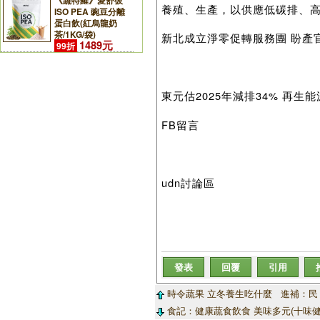
《蔬特羅》愛舒彼
養殖、生產，以供應低碳排、
ISO PEA 豌豆分離
蛋白飲(紅烏龍奶
茶/1KG/袋)
新北成立淨零促轉服務團 盼產
1489元
99折
東元估2025年減排34% 再生
FB留言
udn討論區
發表
回覆
引用
時令蔬果 立冬養生吃什麼 進補：民 
食記：健康蔬食飲食 美味多元(十味健康素