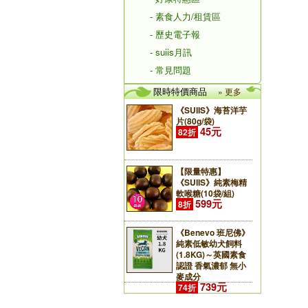
- 素食人力/租賃區
- 歷史電子報
- suiis月訊
- 常見問題
限時特價商品
» 更多
《SUIIS》海苔洋芋
片(80g/袋)
45元
82折
【限量特惠】
《SUIIS》純素梅精
軟喉糖(10袋/組)
599元
8折
《Benevo 班尼佛》
純素低敏幼犬飼料
(1.8KG)～英國素食
認證 香氣濃郁 無小
麥成分
739元
74折