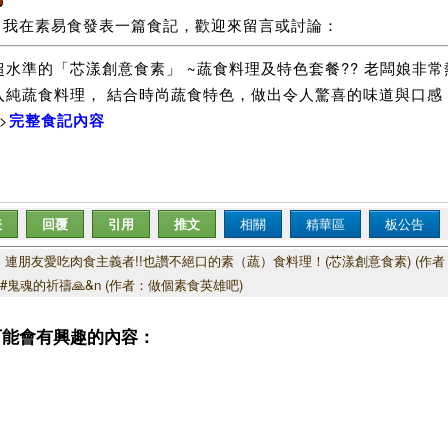
我在素易食發表一篇食記，歡迎來留言或討論：
超水準的「芯漾創意食素」 ~蔬食料理及特色套餐?? 老闆娘非
入純蔬食料理， 結合時尚蔬食特色，做出令人驚喜的味道與口感
>
完整食記內容
表
回覆
引用
推文
相關
精華區
板公告
連朋友愛吃肉食主義者!!也讚不絕口的素（蔬）食料理！(芯漾創意食素) (作者
⭐ #鬼魂的祈禱🙏&n (作者：做個素食英雄吧)
可能會有興趣的內容：