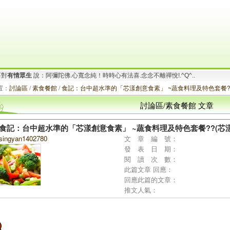
要對
有情眾生
說：阿彌陀佛.心寬念純！時時心有法喜.念念不離禪悅!.^Q^..
.
想要對
有情眾生
說：阿彌陀佛.心中有愛！茹素護生勤造福.共善愛灑信願行！*_*
置：
討論區
/
素食餐館
/
食記：台中超水準的「芯漾創意食素」 ~蔬食料理及特色套餐??
討論區/素食餐館 文章
食記：台中超水準的「芯漾創意食素」 ~蔬食料理及特色套餐??(芯
singyan1402780
文 章 編 號：
發 表 日 期：
閱 讀 次 數：
此篇文章 回應：
回應此篇的文章：
推文人氣：