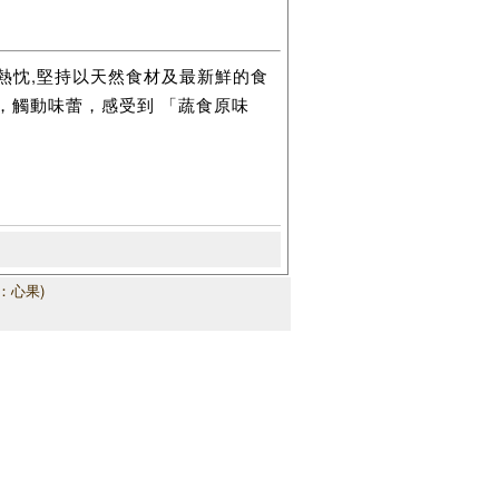
常熱忱,堅持以天然食材及最新鮮的食
，觸動味蕾，感受到 「蔬食原味
：心果)