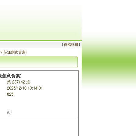
【
祝福託播
】
(芯漾創意食素)
漾創意食素)
第 237142 篇
2025/12/10 19:14:01
825
(0)