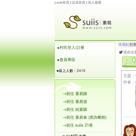
|
suiis首頁
|
設為首頁
|
加入最愛
玲瓏虹
想
●村民登入/註冊
maysnow..
現在位
●會員專區
●線上人數：
2419
主題：
作者：
→前往 素易購
→前往 素易遊
→前往 純素購
→前往 素易食 (查詢餐館)
→前往 suiis 21巷
suiis村民大會