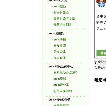
- suiis觀點
- 村民討論區
台中
- 最新討論區文章
材導
- 最新推文列表
竟...>
suiis圖書館
- suiis專欄
- 素食新聞
- 素食資訊
發
- 食譜倉庫
食記：
suiis村民活動中心
Re:
- 素易翫(suiis活動)
- suiis學習
猜您
- suiis愛分享
- 村民自辦活動
suiis村民佈告欄
- 好康特惠區