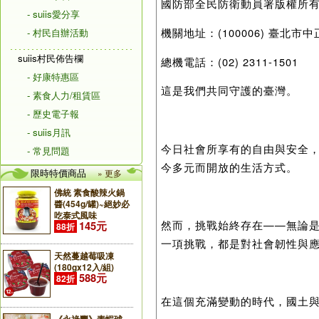
國防部全民防衛動員署版權所
- suiis愛分享
機關地址：(100006) 臺北市中
- 村民自辦活動
suiis村民佈告欄
總機電話：(02) 2311-1501
- 好康特惠區
這是我們共同守護的臺灣。
- 素食人力/租賃區
- 歷史電子報
- suiis月訊
今日社會所享有的自由與安全
- 常見問題
今多元而開放的生活方式。
限時特價商品
» 更多
佛統 素食酸辣火鍋
醬(454g/罐)~絕妙必
吃泰式風味
然而，挑戰始終存在——無論
145元
88折
一項挑戰，都是對社會韌性與
天然蔓越莓吸凍
(180gx12入/組)
588元
82折
在這個充滿變動的時代，國土