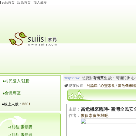
|
suiis首頁
|
設為首頁
|
加入最愛
maysnow...
想要對
有情眾生
說：阿彌陀佛.心
●村民登入/註冊
玲瓏虹
想要對
有情眾生
說：阿彌陀佛.心寬念純
現在位置：
討論區
/
心靈素食
/
當危機來臨
●會員專區
●線上人數：
3301
主題：
當危機來臨時- 臺灣全民
作者：
做個素食英雄吧
→前往 素易購
→前往 素易遊