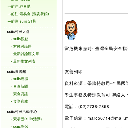
→前往 純素購
→前往 素易食 (查詢餐館)
→前往 suiis 21巷
suiis村民大會
- suiis觀點
- 村民討論區
當危機來臨時- 臺灣全民安全
- 最新討論區文章
- 最新推文列表
友善列印
suiis圖書館
- suiis專欄
資料來源：學務特教司-全民國
- 素食新聞
- 素食資訊
學生事務及特殊教育司 聯絡人
- 食譜倉庫
電話：(02)7736-7858
suiis村民活動中心
電子信箱：marco0714@mail.mo
- 素易翫(suiis活動)
- suiis學習