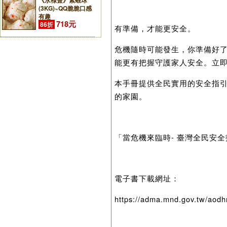
《永祿豐》素蝦球
(3KG)~QQ脆脆口感
有趣
718元
86折
有準備，才能更安全。
危機隨時可能發生，你準備好
能更有把握守護家人安全。立
本手冊提供全民實用的安全指
的家園。
「當危機來臨時- 臺灣全民安
電子書下載網址：
https://adma.mnd.gov.tw/aod