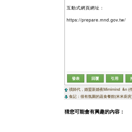
互動式網頁網址：
https://prepare.mnd.gov.tw/
發表
回覆
引用
禩師代，婚盟新婚夜Mirnimind &n
食記：很有氛圍的蔬食餐館(米米廚房)
猜您可能會有興趣的內容：