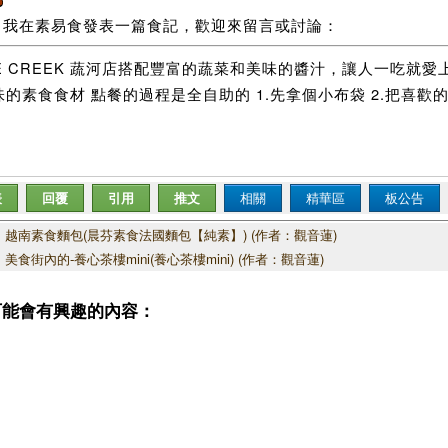
我在素易食發表一篇食記，歡迎來留言或討論：
E CREEK 蔬河店搭配豐富的蔬菜和美味的醬汁，讓人一吃就愛上 
的素食食材 點餐的過程是全自助的 1.先拿個小布袋 2.把喜歡的食
表
回覆
引用
推文
相關
精華區
板公告
越南素食麵包(晨芬素食法國麵包【純素】) (作者：觀音蓮)
美食街內的-養心茶樓mini(養心茶樓mini) (作者：觀音蓮)
可能會有興趣的內容：