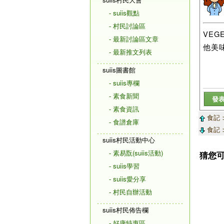
- suiis觀點
- 村民討論區
VEG
- 最新討論區文章
他美味
- 最新推文列表
suiis圖書館
- suiis專欄
- 素食新聞
發
- 素食資訊
食記：
- 食譜倉庫
食記：
suiis村民活動中心
- 素易翫(suiis活動)
猜您
- suiis學習
- suiis愛分享
- 村民自辦活動
suiis村民佈告欄
- 好康特惠區