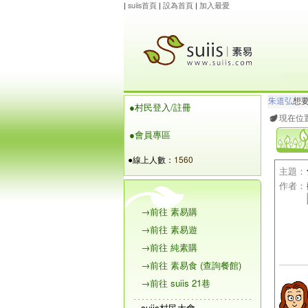
|
suiis首頁
|
設為首頁
|
加入最愛
朱道弘
想
●村民登入/註冊
maysnow..
現在位
●會員專區
●線上人數：
1560
主題：
作者：
→前往 素易購
→前往 素易遊
→前往 純素購
→前往 素易食 (查詢餐館)
→前往 suiis 21巷
suiis村民大會