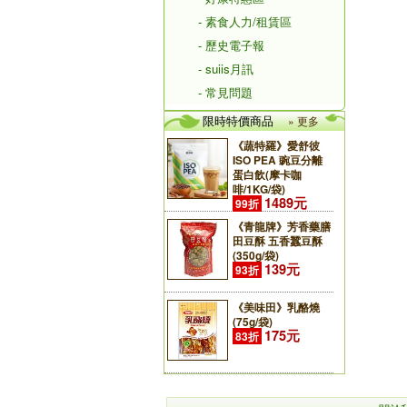
- 素食人力/租賃區
- 歷史電子報
- suiis月訊
- 常見問題
限時特價商品
» 更多
《蔬特羅》愛舒彼
ISO PEA 豌豆分離
蛋白飲(摩卡咖
啡/1KG/袋)
1489元
99折
《青龍牌》芳香藥膳
田豆酥 五香蠶豆酥
(350g/袋)
139元
93折
《美味田》乳酪燒
(75g/袋)
175元
83折