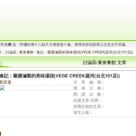
要對
大衆
說：阿彌陀佛十八願天天佛號過十遍。業障現前知因果口念意念手寫遍。
.
想要對
有情眾生
說：阿彌陀佛.心中有愛！布施的人有福.行善的人快樂！.^Q^..
置：
討論區
/
素食餐館
/
食記：藥膳滷製的美味湯頭(VEGE CREEK蔬河(台北101店))
討論區/素食餐館 文章
食記：藥膳滷製的美味湯頭(VEGE CREEK蔬河(台北101店))
觀音蓮
文 章 編 號：
發 表 日 期：
閱 讀 次 數：
此篇文章 回應：
回應此篇的文章：
推文人氣：