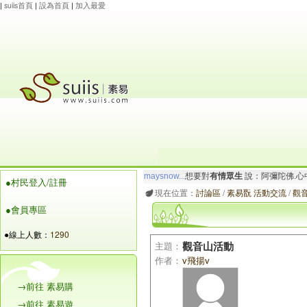
|
suiis首頁
|
設為首頁
|
加入最愛
maysnow...
想要對
有情眾生
說：阿彌陀佛.心
●村民登入/註冊
玲瓏虹
想要對
有情眾生
說：阿彌陀佛.一切唯
現在位置：
討論區
/
素易翫 活動交流
/
觀
●會員專區
●線上人數：
1290
主題：
觀音山活動
作者：
v飛揚v
→前往 素易購
→前往 素易遊