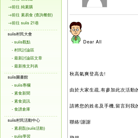
→前往 純素購
→前往 素易食 (查詢餐館)
→前往 suiis 21巷
suiis村民大會
Dear All
- suiis觀點
- 村民討論區
- 最新討論區文章
- 最新推文列表
秋高氣爽登高去!
suiis圖書館
- suiis專欄
由於大家生疏,有參加此次活動
- 素食新聞
- 素食資訊
請將您的姓名及手機,留言到我
- 食譜倉庫
suiis村民活動中心
聯絡!謝謝
- 素易翫(suiis活動)
- suiis學習
飛揚