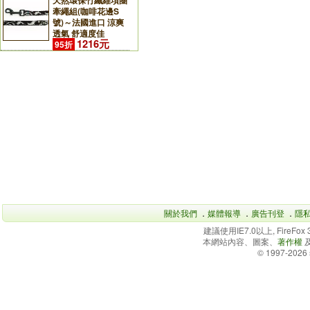
天然環保竹纖維項圈
牽繩組(咖啡花邊S
號)～法國進口 涼爽
透氣 舒適度佳
1216元
95折
關於我們
．
媒體報導
．
廣告刊登
．
隱
建議使用IE7.0以上, FireFo
本網站內容、圖案、
著作權
© 1997-2026 