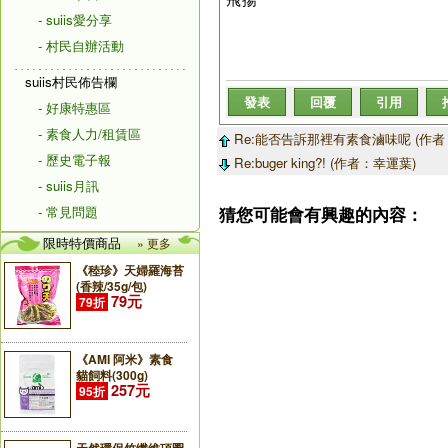
- suiis愛分享
- 村民自辦活動
suiis村民佈告欄
發表
回覆
引用
- 好康特惠區
- 素食人力/租賃區
Re:能否告訴那裡有素食滷味呢 (作者
- 歷史電子報
Re:buger king?! (作者：幸運葉)
- suiis月訊
- 常見問題
猜您可能會有興趣的內容：
限時特價商品
» 更多
《稑珍》天婦羅海苔
(香辣/35g/包)
79元
79折
《AMI 阿米》素食
貓飼料(300g)
257元
95折