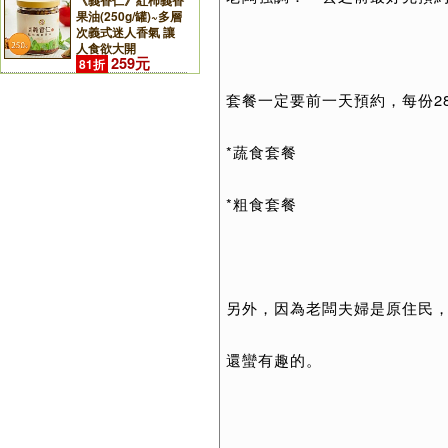
《義香仁》紅柿義香
果油(250g/罐)~多層
次義式迷人香氣 讓
人食欲大開
259元
81折
套餐一定要前一天預約，每份28
*蔬食套餐
*粗食套餐
另外，因為老闆夫婦是原住民
還蠻有趣的。