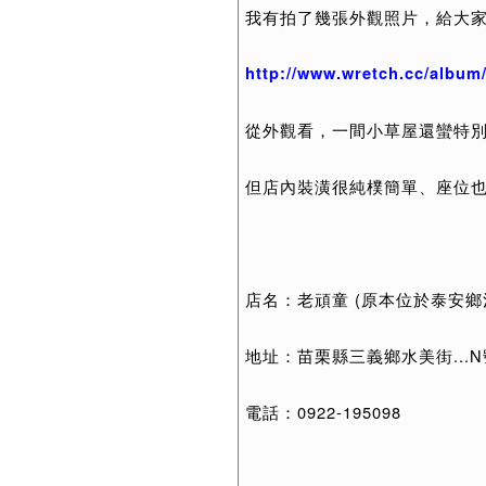
我有拍了幾張外觀照片，給大家
http://www.wretch.cc/albu
從外觀看，一間小草屋還蠻特
但店內裝潢很純樸簡單、座位也不
店名：老頑童 (原本位於泰安鄉
地址：苗栗縣三義鄉水美街...N
電話：0922-195098