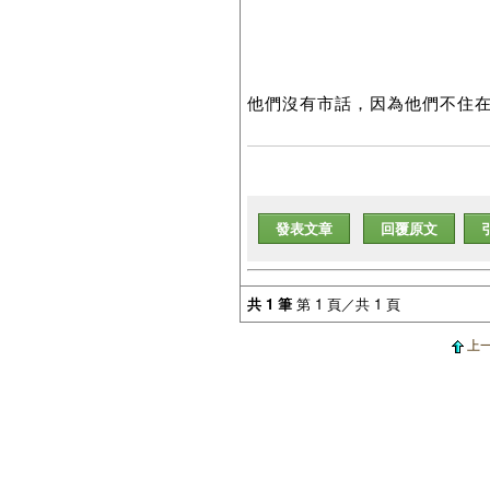
他們沒有市話，因為他們不住在那
發表文章
回覆原文
共 1 筆
第 1 頁／共 1 頁
上