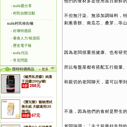
他們的食材多是使用當日新鮮
- suiis愛分享
- 村民自辦活動
不但無汙染、無添加調味料，特
刺蔥香餅、南瓜芯、桑芽...等
suiis村民佈告欄
- 好康特惠區
- 素食人力/租賃區
- 歷史電子報
因為老闆很重視健康、也有研
- suiis月訊
- 常見問題
所以每盤菜都有搭配五行能量、精
限時特價商品
» 更多
《毓秀私房醬》純素
和親切的老闆聊天，還可以學
干貝醬(200g/罐)
288元
9折
《寶兒樂》寵物溼拭
衛生紙 犬貓適用(20
不過，因為他們的食材是野生
抽/包)
67元
68折
老闆強調：「去之前最好先預