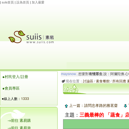
|
suiis首頁
|
設為首頁
|
加入最愛
玲瓏虹
想要對
有情眾生
說：阿彌陀佛.心寬念純
●村民登入/註冊
maysnow...
想要對
有情眾生
說：阿彌陀佛.心
現在位置：
討論區
/
素食餐館
/
所有回應 素
●會員專區
●線上人數：
1333
上一篇：請問忠孝路的雅茗齌
主題：
三義最棒的 「蔬食」店
→前往 素易購
→前往 素易遊