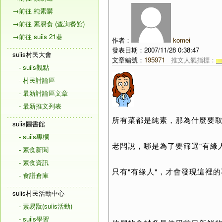
→前往 純素購
→前往 素易食 (查詢餐館)
→前往 suiis 21巷
作者：
komei
發表日期：2007/11/28 0:38:47
suiis村民大會
文章編號：
195971
推文人氣指標：
- suiis觀點
- 村民討論區
- 最新討論區文章
- 最新推文列表
所有菜都是純素，那為什麼要取
suiis圖書館
- suiis專欄
老闆說，哪是為了要篩選"有緣人
- 素食新聞
- 素食資訊
只有"有緣人"，才會發現這裡
- 食譜倉庫
suiis村民活動中心
- 素易翫(suiis活動)
- suiis學習