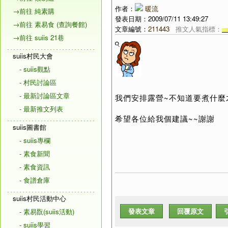
作者：
暖流
→前往 純素購
發表日期：2009/07/11 13:49:27
→前往 素易食 (查詢餐館)
文章編號：
211443
推文人氣指標：
→前往 suiis 21巷
suiis村民大會
- suiis觀點
- 村民討論區
- 最新討論區文章
我們安排露營~不知道要煮什麼
- 最新推文列表
希望各位給我個建議~~謝謝
suiis圖書館
- suiis專欄
- 素食新聞
- 素食資訊
- 食譜倉庫
suiis村民活動中心
發表文章
回覆原文
- 素易翫(suiis活動)
- suiis學習