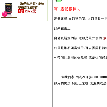
《毓秀私房醬》麻辣
雙椒醬(12罐/箱)
呵~露營很棒ㄟ...
2872元
8折
夏天露營.在河邊的話..大西瓜是一定
如果在山上.
自備瓦斯爐的話.煮麵是最方便的.
素
如果是堆石頭當爐子.可以弄弄竹筒飯
可帶個釣魚用的保溫箱.或是找個保麗
像我們家.因為在海拔600-100
麵用的肉燥.到山上之後.煮湯麵或是煮