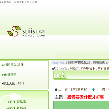
|
suiis首頁
|
設為首頁
|
加入最愛
maysnow...
想要對
有情眾生
說：阿彌陀佛.心
●村民登入/註冊
玲瓏虹
想要對
有情眾生
說：阿彌陀佛.心寬念純
現在位置：
討論區
/
料理與食材
/
所有回應 
●會員專區
●線上人數：
1612
上一篇：好吃的素粽
下一篇：
主題：
露營要煮什麼才好呢
→前往 素易購
→前往 素易遊