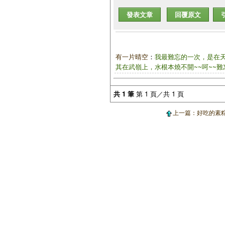
發表文章
回覆原文
有一片晴空
：
我最難忘的一次，是在
其在武嶺上，水根本燒不開~~呵~~
共 1 筆
第 1 頁／共 1 頁
上一篇：好吃的素