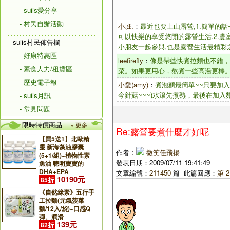
- suiis愛分享
- 村民自辦活動
小班.
：
最近也要上山露營,1.簡單的
可以快樂的享受悠閒的露營生活.2.豐富
suiis村民佈告欄
小朋友一起參與,也是露營生活最精彩之
- 好康特惠區
leefirefly
：
像是帶些快煮拉麵也不錯，
- 素食人力/租賃區
菜。如果更用心，熬煮一些高湯更棒
- 歷史電子報
小愛(amy)
：
煮泡麵最簡單~~只要加入
今針菇~~~)水滾先煮熟，最後在加入
- suiis月訊
- 常見問題
限時特價商品
» 更多
Re:露營要煮什麼才好呢
【買5送1】北歐精
靈 新海藻油膠囊
作者：
微笑任飛揚
(5+1/組)~植物性素
發表日期：2009/07/11 19:41:49
魚油 聰明寶寶的
DHA+EPA
文章編號：
211450
篇 此篇回應：
第 2
10190元
85折
《自然緣素》五行手
工拉麵(元氣菠菜
麵/12入/袋)~口感Q
彈、潤滑
139元
82折