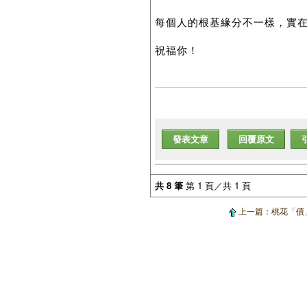
每個人的根基緣分不一樣，實
祝福你！
發表文章
回覆原文
共 8 筆
第 1 頁／共 1 頁
上一篇：桃花「債