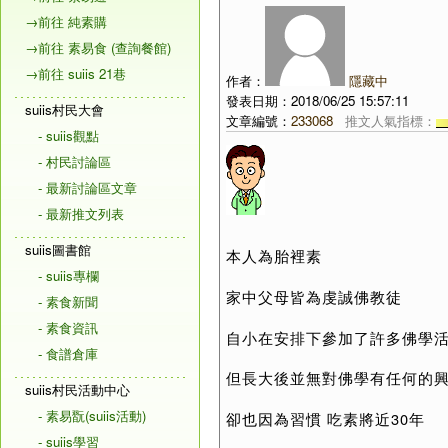
→前往 純素購
→前往 素易食 (查詢餐館)
→前往 suiis 21巷
作者：
隱藏中
發表日期：2018/06/25 15:57:11
suiis村民大會
文章編號：
233068
推文人氣指標：
- suiis觀點
- 村民討論區
- 最新討論區文章
- 最新推文列表
suiis圖書館
本人為胎裡素
- suiis專欄
家中父母皆為虔誠佛教徒
- 素食新聞
- 素食資訊
自小在安排下參加了許多佛學
- 食譜倉庫
但長大後並無對佛學有任何的
suiis村民活動中心
- 素易翫(suiis活動)
卻也因為習慣 吃素將近30年
- suiis學習