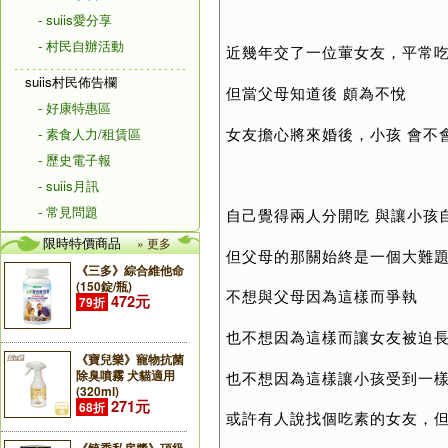
- suiis愛分享
- 村民自辦活動
近幾年交了一位葷女友，平常
suiis村民佈告欄
但當父母知道後 頗為不悅
- 好康特惠區
女友擔心將來婚後，小孩 會不
- 素食人力/租賃區
- 歷史電子報
- suiis月訊
- 常見問題
自己覺得兩人分開吃 與讓小孩
限時特價商品
» 更多
但父母的那關始終是一個大難
《三多》綜合維他命
(150錠/瓶)
不想與父母因為這樣而爭執
472元
79折
也不想因為這樣而讓女友被迫
《寶兒樂》寵物抗菌
除臭噴霧 犬貓適用
也不想因為這樣讓小孩受到一
(320ml)
271元
68折
或許有人說找個吃素的女友，