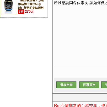
《毓秀私房醬》頂級
所以想詢問各位素友 該如何做
猴菇梅干醬(250g/
罐)~新意的美味醬料
270元
9折
發表文章
回覆原文
Re:心情非常的百感交集，