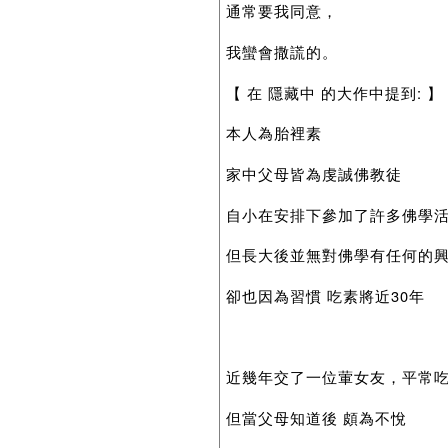
通常要我同意，
我蠻會撒謊的。
【 在 隱藏中 的大作中提到: 】
本人為胎裡素
家中父母皆為虔誠佛教徒
自小在安排下參加了許多佛學
但長大後並無對佛學有任何的
卻也因為習慣 吃素將近30年
近幾年交了一位葷女友，平常
但當父母知道後 頗為不悅