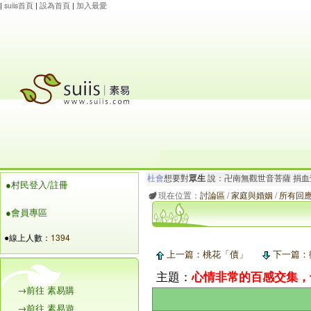
|
suiis首頁
|
設為首頁
|
加入最愛
杜會
想要對
眾生
說：卍南無觀世音菩薩 捐
●村民登入/註冊
張海銘
想要對
眾生
說：百善孝為先 戒殺放生
現在位置：
討論區
/
家庭與婚姻
/
所有回應 
●會員專區
●線上人數：
1394
上一篇：桃花「債」
下一篇：
主題：
心情非常的百感交集，
→前往 素易購
→前往 素易遊