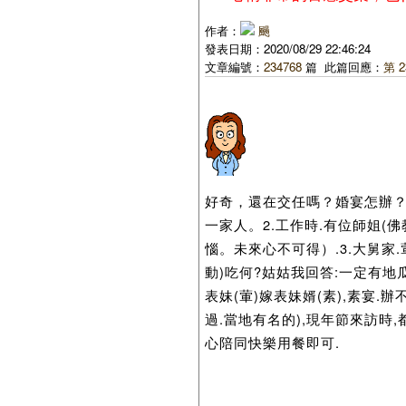
作者：
颺
發表日期：2020/08/29 22:46:24
文章編號：
234768
篇 此篇回應：
第 2
好奇，還在交任嗎？婚宴怎辦？
一家人。2.工作時.有位師姐(
惱。未來心不可得）.3.大舅家
動)吃何?姑姑我回答:一定有地瓜
表妹(葷)嫁表妹婿(素),素宴.
過.當地有名的),現年節來訪時,
心陪同快樂用餐即可.