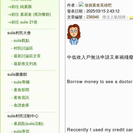
作者：
做個素食英雄吧
→前往 純素購
發表日期：2025/03/15 2:43:12
→前往 素易食 (查詢餐館)
文章編號：
236946
推文人氣指標：
→前往 suiis 21巷
suiis村民大會
- suiis觀點
- 村民討論區
- 最新討論區文章
中低收入戶無法申請又車禍殘
- 最新推文列表
suiis圖書館
Borrow money to see a doctor a
- suiis專欄
- 素食新聞
- 素食資訊
- 食譜倉庫
suiis村民活動中心
- 素易翫(suiis活動)
Reccently I used my credit ca
- suiis學習