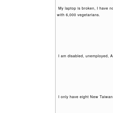
My laptop is broken, I have n
with 6,000 vegetarians.
I am disabled, unemployed, Alz
I only have eight New Taiwan d