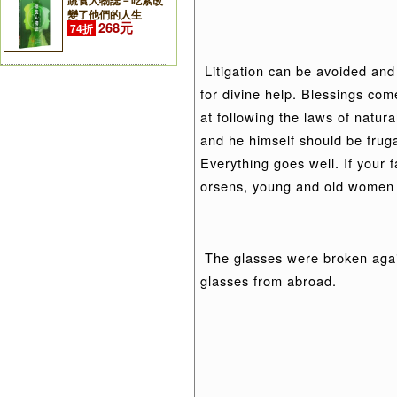
蔬食人物誌－吃素改
變了他們的人生
268元
74折
Litigation can be avoided and
for divine help. Blessings com
at following the laws of natur
and he himself should be fruga
Everything goes well. If your 
orsens, young and old women s
The glasses were broken again
glasses from abroad.