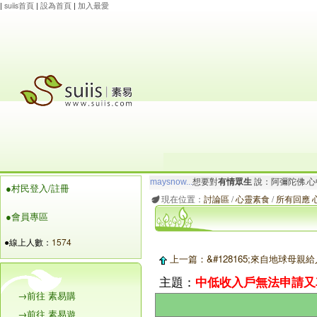
|
suiis首頁
|
設為首頁
|
加入最愛
maysnow...
想要對
有情眾生
說：阿彌陀佛.心
●村民登入/註冊
朱道弘
想要對
大衆
說：阿彌陀佛十八願天天
現在位置：
討論區
/
心靈素食
/
所有回應 心
●會員專區
●線上人數：
1574
上一篇：&#128165;來自地球母親
主題：
中低收入戶無法申請又車
→前往 素易購
→前往 素易遊