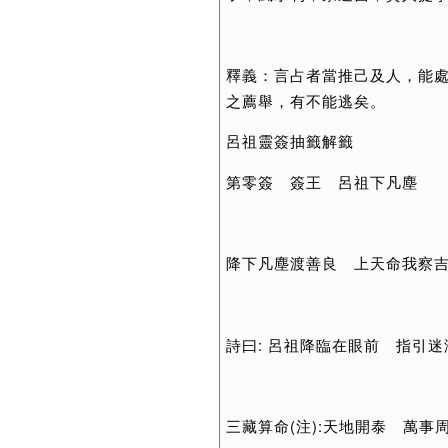
釋義：言占者當推己及人，能
之薦舉，有不能逃矣。
呂祖靈簽抽籤解籤
第零簽 簽王 呂祖下凡塵
降下凡塵渡善良 上天命我察
詩曰: 呂祖降臨在眼前 指引
三藏算命(注):天地開泰 萬