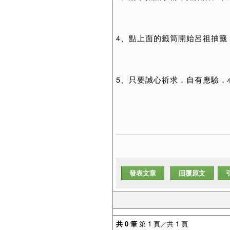
4、點上面的籤筒開始呂祖抽籤
5、只要誠心祈求，自有應驗，
發表文章
回覆原文
共 0 筆
第 1 頁／共 1 頁