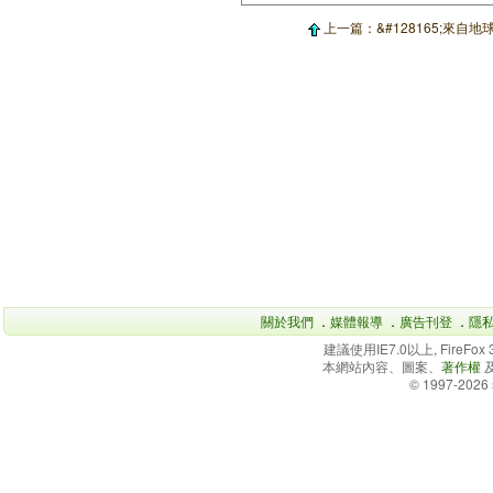
上一篇：&#128165;來自
關於我們
．
媒體報導
．
廣告刊登
．
隱
建議使用IE7.0以上, FireFo
本網站內容、圖案、
著作權
© 1997-2026 