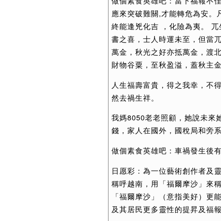
做個素食英雄吧：當下福報不佳
應來突破難關,才能轉危為安。
終能逢兇化吉 ，化險為夷。 
書之喜，士人時運未至，但當
萬金，秋光之好亦抵萬金，渡
財物谷粟，至秋盈溢，蓋秋主
人生福壽富貴，得之我幸，不
然去禍生祥。
我媽8050老老照顧，她說未
錢，家人在國外，國稅局和旁
做個素食英雄吧：車禍發生後有殘
日愿彩：為一位藝術創作者及
稱呼越南，用「福爾摩沙」來
「福爾摩沙」（意指美好）更
及其居民更多靈性的提昇及福