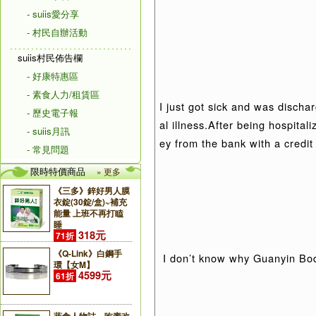
- suiis愛分享
- 村民自辦活動
suiis村民佈告欄
- 好康特惠區
- 素食人力/租賃區
I just got sick and was dischar
- 歷史電子報
al illness.After being hospit
- suiis月訊
ey from the bank with a credit
- 常見問題
限時特價商品
» 更多
《三多》鋅好男人膜
衣錠(30錠/盒)~補充
能量 上班不再打瞌
睡
318元
71折
《Q-Link》白鋼手
I don’t know why Guanyin Bodh
環【女M】
4599元
61折