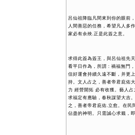
呂仙祖降臨凡間來到你的眼前，
人間善惡的任務，希望凡人多作
家必有余殃.正是此簽之意。
求得此簽為簽王，與呂仙祖先天
看平日作為，所謂 : 禍福無
信好運會持續久遠不斷，并更上
持。文人占之，善者帝君庇佑大
力 經營開拓 必有收獲。藝人
求福定有應驗，春秋謀望大吉。
之，善者帝君庇佑.立愈。在民
佔盡的神明。只需誠心求籤，