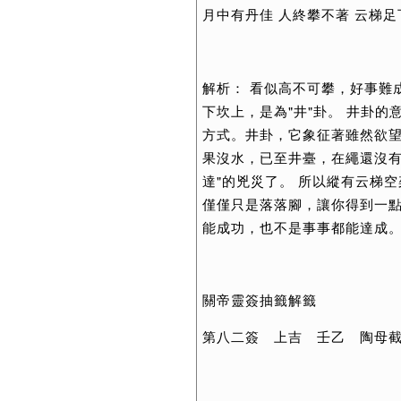
月中有丹佳 人終攀不著 云梯足
解析： 看似高不可攀，好事難
下坎上，是為"井"卦。 井卦
方式。井卦，它象征著雖然欲
果沒水，已至井臺，在繩還沒有
達"的兇災了。 所以縱有云梯
僅僅只是落落腳，讓你得到一點
能成功，也不是事事都能達成
關帝靈簽抽籤解籤
第八二簽 上吉 壬乙 陶母