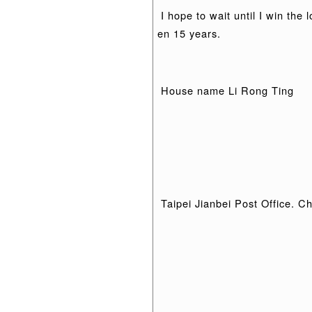
I hope to wait until I win the 
en 15 years.
House name Li Rong Ting
Taipei Jianbei Post Office. 