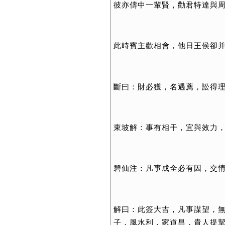
彼亦儔中一輩賢，勸君特達與
此時賓主歡相會，他日王侯卻
斷曰：財必獲，名遇薦，訟得
東坡解：事有相干，宜與效力
碧仙注：凡事成全必有因，交
解曰：此簽大吉，凡事謀望，
子，風水利，家道昌，貴人提