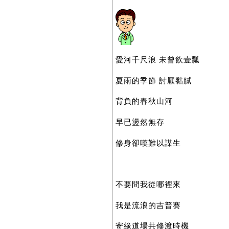
愛河千尺浪 未曾飲壹瓢
夏雨的季節 討厭黏膩
背負的春秋山河
早已盪然無存
修身卻嘆難以謀生
不要問我從哪裡來
我是流浪的吉普賽
寄緣道場共修渡時機