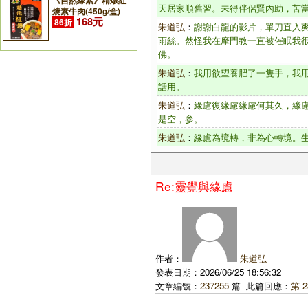
《自然緣素》精燉紅
天居家順舊習。未得伴侶賢內助，苦
燒素牛肉(450g/盒)
168元
86折
朱道弘
：
謝謝白龍的影片，單刀直入
雨絲。然怪我在摩門教一直被催眠我
佛。
朱道弘
：
我用欲望養肥了一隻手，我
話用。
朱道弘
：
緣慮復緣慮緣慮何其久，緣
是空，参。
朱道弘
：
緣慮為境轉，非為心轉境。
Re:靈覺與緣慮
作者：
朱道弘
發表日期：2026/06/25 18:56:32
文章編號：
237255
篇 此篇回應：
第 2