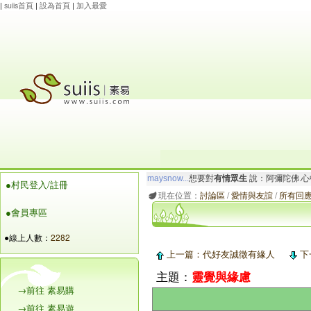
|
suiis首頁
|
設為首頁
|
加入最愛
玲瓏虹
想要對
有情眾生
說：阿彌陀佛.一切唯
●村民登入/註冊
maysnow...
想要對
有情眾生
說：阿彌陀佛.心
現在位置：
討論區
/
愛情與友誼
/
所有回應 
●會員專區
●線上人數：
2282
上一篇：代好友誠徵有緣人
下一
主題：
靈覺與緣慮
→前往 素易購
→前往 素易遊