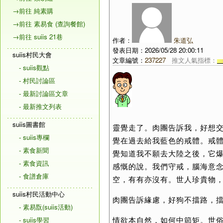
→前往 純素購
→前往 素易食 (查詢餐館)
→前往 suiis 21巷
作者：
朱道弘
發表日期：2026/05/28 20:00:11
suiis村民大會
文章編號：
237227
推文人氣指標：
- suiis觀點
- 村民討論區
- 最新討論區文章
- 最新推文列表
suiis圖書館
靈覺走了。肉團告訴我，好想
- suiis專欄
覺在過去給我藍色的戒體。戒
- 素食新聞
覺知道我不願去大陸之後，它
- 素食資訊
感慨的說。我們守戒，腦海意
- 食譜倉庫
空，有有亦沒有。世人珍貴物
suiis村民活動中心
肉團告訴緣慮，好狗不擋路，
- 素易翫(suiis活動)
情欲本自然，如何中節矩。世
- suiis學習