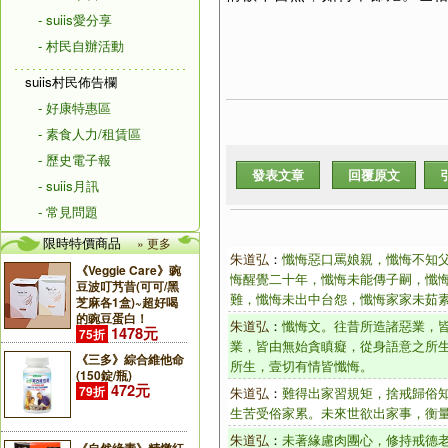
- suiis愛分享
- 村民自辦活動
suiis村民佈告欄
- 好康特惠區
- 素食人力/租賃區
- 歷史電子報
發表文章
回覆原文
- suiis月訊
- 常見問題
限時特價商品
» 更多
朱道弘
：
懺悔惡口罵娘親，懺悔不知
《Veggie Care》豌
悔醒覺二十年，懺悔未能傳子嗣，懺
豆波叮艿昔(可可/黑
難，懺悔未出中台怨，懺悔家家未茹
芝麻各1盒)~超好喝
的豌豆蛋白！
朱道弘
：
懺悔文。往昔所造諸惡業，
1478元
75折
業，皆由無始貪瞋癡，從身語意之所
《三多》綜合維他命
所生，壹切有情皆懺悔。
(150錠/瓶)
472元
79折
朱道弘
：
難得出家習規矩，捨戒歸俗
生苦受俗家累。未來世欲出家事，衡
朱道弘
：
未著緣慮肉團心，修持戒德