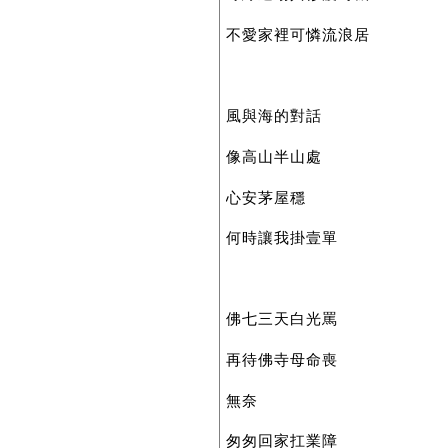
不愛家裡可憐流浪居
風與海的對話
像高山半山處
心安茅屋穩
何時讓我掛壹單
佛七三天白光罵
再待佛寺母命喪
無奈
匆匆回家扛業障