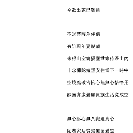
今欲出家已難當
不退菩薩為伴侶
有誰現年妻幾歲
未得山空紛擾塵世緣待淨土內
十念彌陀短暫安住當下一時中
空境點破恰恰心無無心恰恰用
缺齒寡廉憂慮貴族生活竟成空
無心訴心無八識遺真心
陋巷家居貧鎖無留愛道