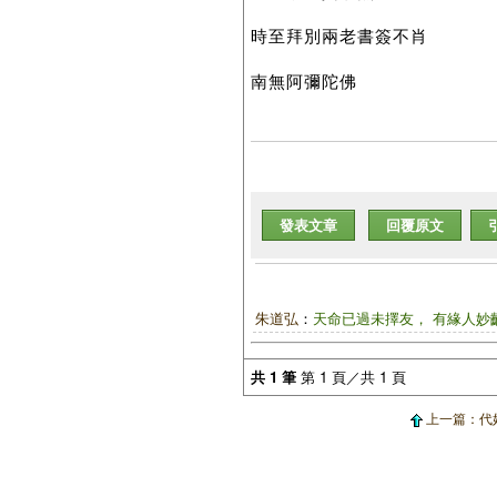
時至拜別兩老書簽不肖
南無阿彌陀佛
發表文章
回覆原文
朱道弘
：
天命已過未擇友， 有緣人妙
共 1 筆
第 1 頁／共 1 頁
上一篇：代