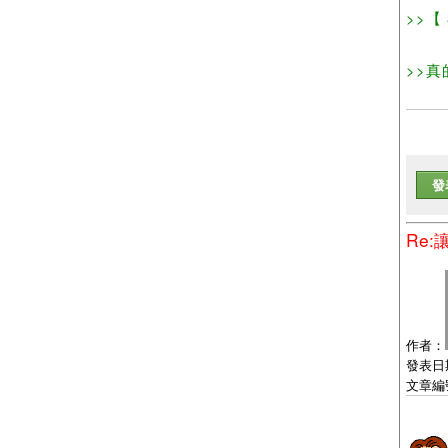
>>【
>>真
發
Re
作者：
發表日期：
文章編