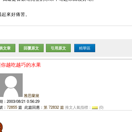
喝起來好痛苦。
表文章
回覆原文
引用原文
精華區
:讓你越吃越巧的水果
雅思蘭黛
2003/08/21 0:56:29
號：
72855
篇 此篇回應：
第 72832 篇
推文人氣指標：
(0)