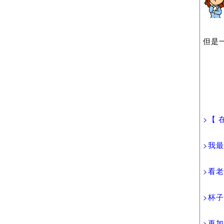
但是
>【 
>我
>看
>杯
>再加