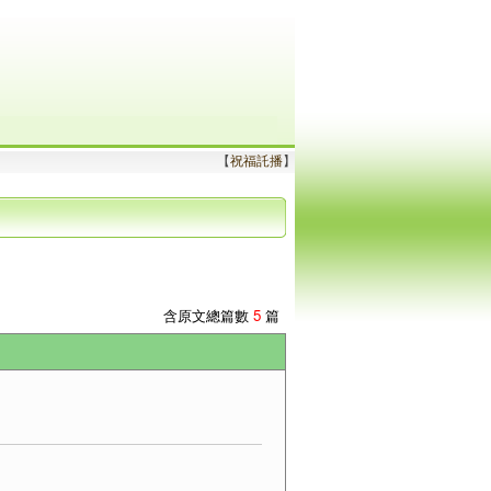
【
祝福託播
】
含原文總篇數
5
篇