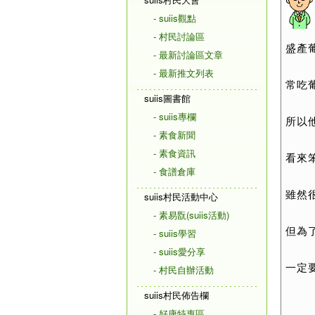
- suiis觀點
- 村民討論區
盛產
- 最新討論區文章
- 最新推文列表
常吃
suiis圖書館
- suiis專欄
所以
- 素食新聞
- 素食資訊
看來
- 食譜倉庫
雖然
suiis村民活動中心
- 素易翫(suiis活動)
但為
- suiis學習
- suiis愛分享
一定
- 村民自辦活動
suiis村民佈告欄
- 好康特惠區