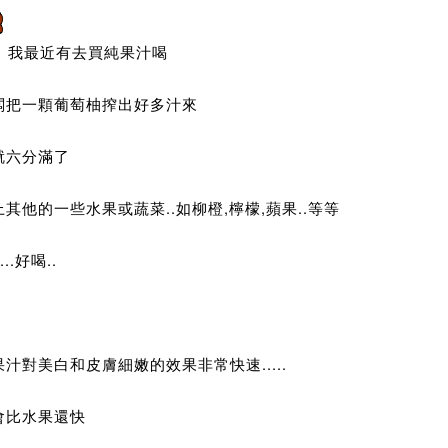
我最近有去買純果汁喝
闆把一顆葡萄柚搾出好多汁來
就六分滿了
其他的一些水果或蔬菜..如柳橙,檸檬,蘋果..等等
...好喝..
汁對美白和皮膚細嫩的效果非常快速.....
會比水果還快