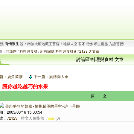
要對
有情眾生
說：南無大願地藏王菩薩！地獄未空.誓不成佛.眾生度盡.方證菩提!
.
想要對
有情眾生
說：阿彌陀佛！一切有為法.如夢幻泡影.如露亦如電.應作如是觀!
置：
討論區
/
料理與食材
/
所有回應 料理與食材 # 72129 之文章
討論區/料理與食材 文章
篇：鹿角菜膠
下一篇：素烤肉大全
：
讓你越吃越巧的水果
原 文
舉起夢想的翅膀×擁抱希望的星空=許下星願
2003/08/16 15:30:54
號：
72129
推文人氣指標：
(0)