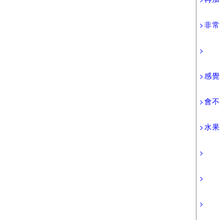
>非常.
>
>感覺
>會
>水果
>
>
>