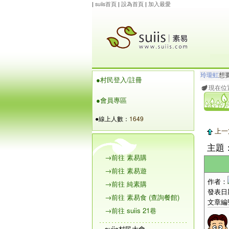
|
suiis首頁
|
設為首頁
|
加入最愛
玲瓏虹
想
●村民登入/註冊
maysnow..
現在位
●會員專區
●線上人數：
1649
上一
主題
→前往 素易購
→前往 素易遊
作者：
→前往 純素購
發表日期：
→前往 素易食 (查詢餐館)
文章編
→前往 suiis 21巷
suiis村民大會