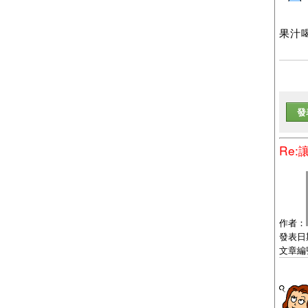
果汁
發
Re
作者：
發表日期：
文章編