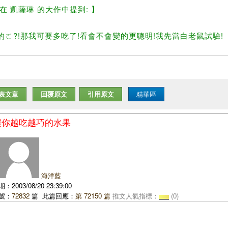
 在 凱薩琳 的大作中提到: 】
的ㄛ?!那我可要多吃了!看會不會變的更聰明!我先當白老鼠試驗!
表文章
回覆原文
引用原文
精華區
:讓你越吃越巧的水果
海洋藍
2003/08/20 23:39:00
號：
72832
篇 此篇回應：
第 72150 篇
推文人氣指標：
(0)