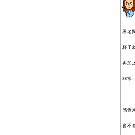
看老
杯子
再加上
非常..
感覺果
會不