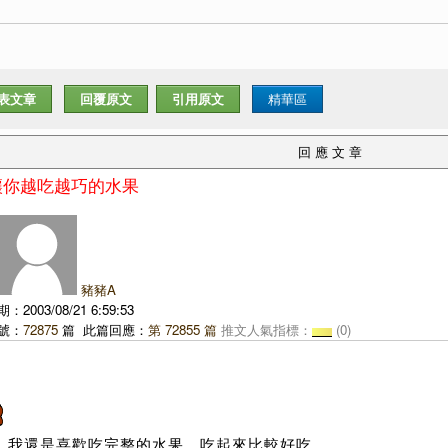
表文章
回覆原文
引用原文
精華區
回 應 文 章
:讓你越吃越巧的水果
豬豬A
2003/08/21 6:59:53
號：
72875
篇 此篇回應：
第 72855 篇
推文人氣指標：
(0)
我還是喜歡吃完整的水果，吃起來比較好吃。