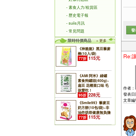
- 素食人力/租賃區
- 歷史電子報
- suiis月訊
發
- 常見問題
限時特價商品
» 更多
《神脆脆》黑豆藜麥
棒(10入/袋)
Re
115元
77折
《AMI 阿米》綠罐
素食狗罐頭(400g)~
扁豆 花椰菜口味 毛
作者：
孩愛吃！
發表日期：
228元
95折
文章編
《Smile99》藜麥豆
奶方餅(10包/袋)~非
油炸烘焙健康無負擔
115元
77折