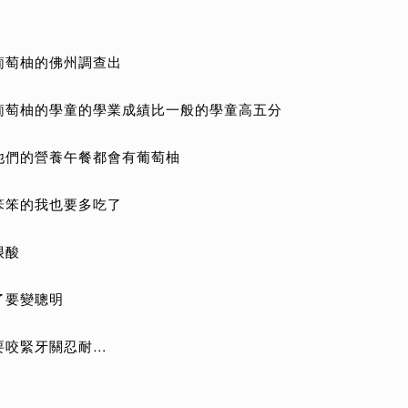
葡萄柚的佛州調查出
葡萄柚的學童的學業成績比一般的學童高五分
他們的營養午餐都會有葡萄柚
笨笨的我也要多吃了
很酸
了要變聰明
要咬緊牙關忍耐…