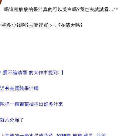
喝這種酸酸的果汁真的可以美白嗎?我也去試試看...^^
一杯多少錢啊?去哪裡買ㄋㄟ?在清大嗎?
在 愛不論晴雨 的大作中提到: 】
最近有去買純果汁喝
老闆把一顆葡萄柚搾出好多汁來
子就六分滿了
上其他的一些水果或蔬菜..如柳橙,檸檬,蘋果..等等