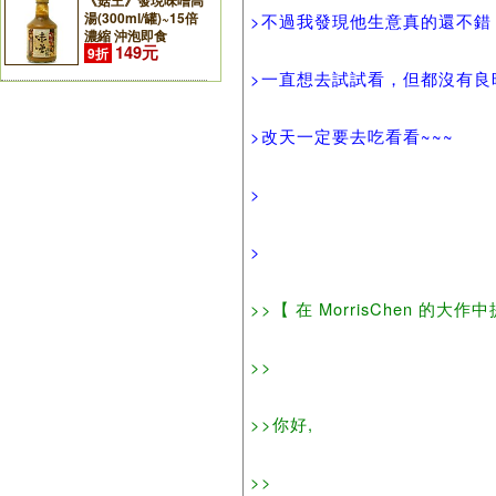
《菇王》發現味噌高
湯(300ml/罐)~15倍
>不過我發現他生意真的還不錯
濃縮 沖泡即食
149元
9折
>一直想去試試看，但都沒有良
>改天一定要去吃看看~~~
>
>
>>【 在 MorrisChen 的大作中
>>
>>你好,
>>