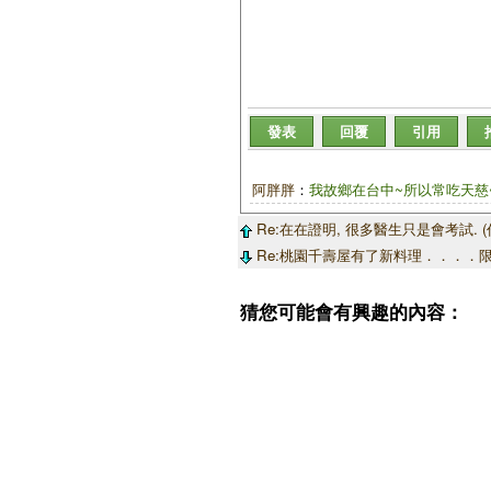
發表
回覆
引用
阿胖胖
：
我故鄉在台中~所以常吃天慈
Re:在在證明, 很多醫生只是會考試. (作者
Re:桃園千壽屋有了新料理．．．．限量登場
猜您可能會有興趣的內容：