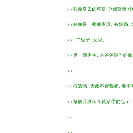
>>我最常去的就是 中國醫藥附
>>好像是一整個家庭, 有媽媽,
>>, 二兒子, 女兒,
>>另一個男生, 是爸爸嗎? 好像
>>
>>很遺憾, 天慈不賣晚餐, 要不
>>每個月繳伙食費給你們包了.
>>
>>