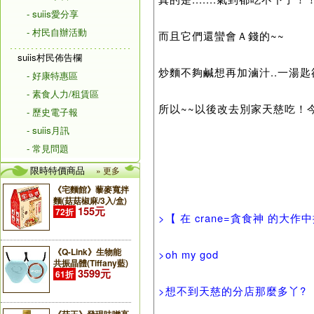
- suiis愛分享
- 村民自辦活動
而且它們還蠻會Ａ錢的~~
suiis村民佈告欄
炒麵不夠鹹想再加滷汁..一湯匙
- 好康特惠區
- 素食人力/租賃區
所以~~以後改去別家天慈吃！今
- 歷史電子報
- suiis月訊
- 常見問題
限時特價商品
» 更多
《宅麵館》藜麥寬拌
麵(菇菇椒麻/3入/盒)
155元
72折
>【 在 crane=貪食神 的大作中
《Q-Link》生物能
>oh my god
共振晶體(Tiffany藍)
3599元
61折
>想不到天慈的分店那麼多丫?