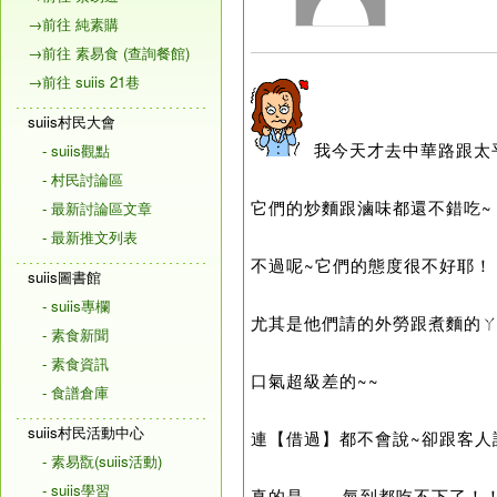
→前往 純素購
→前往 素易食 (查詢餐館)
→前往 suiis 21巷
suiis村民大會
我今天才去中華路跟太
- suiis觀點
- 村民討論區
它們的炒麵跟滷味都還不錯吃~
- 最新討論區文章
- 最新推文列表
不過呢~它們的態度很不好耶！
suiis圖書館
- suiis專欄
尤其是他們請的外勞跟煮麵的ㄚ
- 素食新聞
- 素食資訊
口氣超級差的~~
- 食譜倉庫
suiis村民活動中心
連【借過】都不會說~卻跟客人
- 素易翫(suiis活動)
- suiis學習
真的是.......氣到都吃不下了！