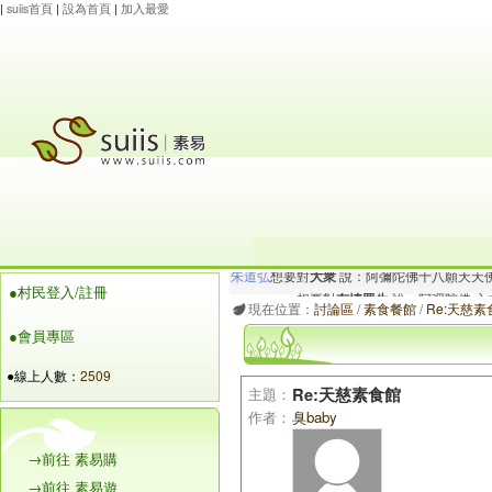
|
suiis首頁
|
設為首頁
|
加入最愛
maysnow...
想要對
有情眾生
說：阿彌陀佛.心
●村民登入/註冊
朱道弘
想要對
大衆
說：阿彌陀佛十八願天天
現在位置：
討論區
/
素食餐館
/
Re:天慈素
●會員專區
●線上人數：
2509
主題：
Re:天慈素食館
作者：
臭baby
→前往 素易購
→前往 素易遊