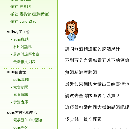
→前往 純素購
→前往 素易食 (查詢餐館)
→前往 suiis 21巷
suiis村民大會
- suiis觀點
- 村民討論區
請問無酒精濃度的脾酒果汁
- 最新討論區文章
不到百分之靈點靈五以下的酒
- 最新推文列表
無酒精濃度脾酒
suiis圖書館
- suiis專欄
最近如果德國大量出口給臺灣
- 素食新聞
- 素食資訊
請教去臺灣國哪裏可以買？
- 食譜倉庫
誰經營相愛的同志婚姻戀酒吧
suiis村民活動中心
多少錢一貫？商家
- 素易翫(suiis活動)
- suiis學習