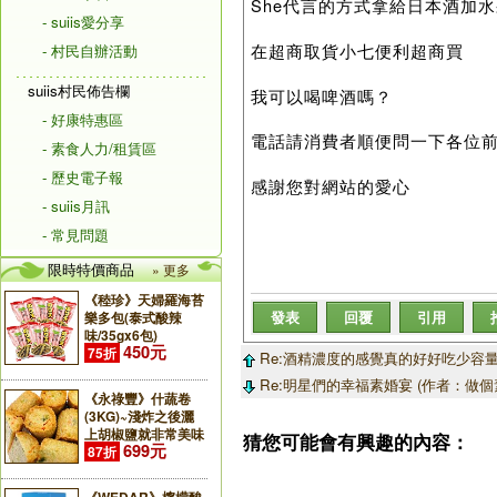
She代言的方式拿給日本酒加
- suiis愛分享
在超商取貨小七便利超商買
- 村民自辦活動
suiis村民佈告欄
我可以喝啤酒嗎？
- 好康特惠區
電話請消費者順便問一下各位
- 素食人力/租賃區
- 歷史電子報
感謝您對網站的愛心
- suiis月訊
- 常見問題
限時特價商品
» 更多
《稑珍》天婦羅海苔
發表
回覆
引用
樂多包(泰式酸辣
味/35gx6包)
450元
75折
Re:酒精濃度的感覺真的好好吃少容量
Re:明星們的幸福素婚宴 (作者：做個
《永祿豐》什蔬卷
(3KG)~淺炸之後灑
上胡椒鹽就非常美味
猜您可能會有興趣的內容：
699元
87折