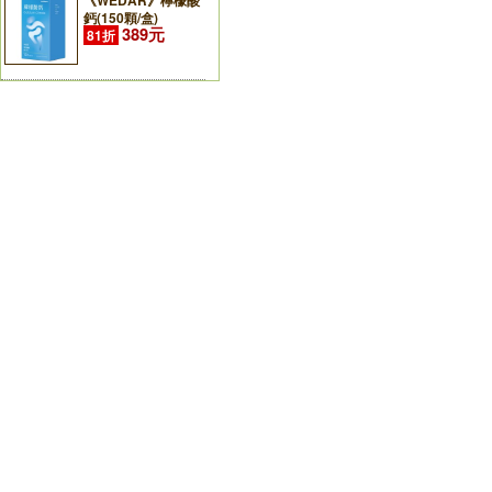
《WEDAR》檸檬酸
鈣(150顆/盒)
389元
81折