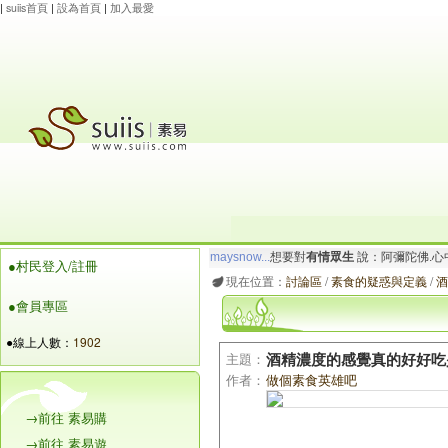
|
suiis首頁
|
設為首頁
|
加入最愛
maysnow...
想要對
有情眾生
說：阿彌陀佛.心
●村民登入/註冊
玲瓏虹
想要對
有情眾生
說：阿彌陀佛.一切唯
現在位置：
討論區
/
素食的疑惑與定義
/
酒
●會員專區
●線上人數：
1902
主題：
酒精濃度的感覺真的好好吃
作者：
做個素食英雄吧
→前往 素易購
→前往 素易遊