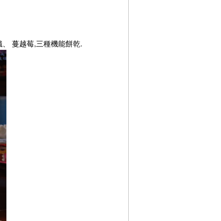
、 蔓越莓,三種機能餅乾.