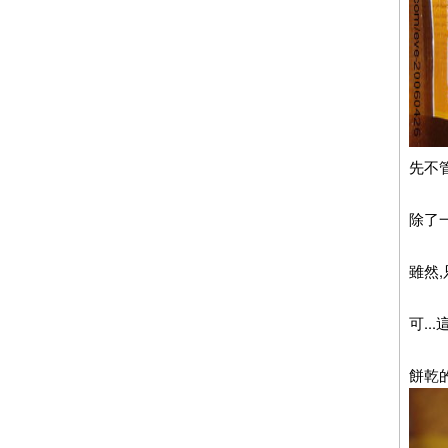
先不
除了
雖然,
可..
餅乾