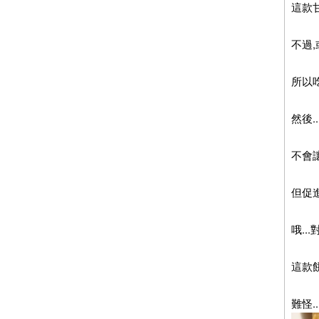
這款
不過,
所以
然後.
不會
但促
哦..
這款
難怪.