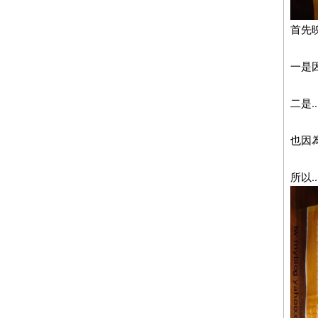
首先映
一是因
二是.
也因為
所以.