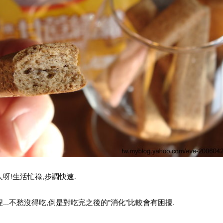
呀!生活忙祿,步調快速.
...不愁沒得吃,倒是對吃完之後的"消化"比較會有困擾.