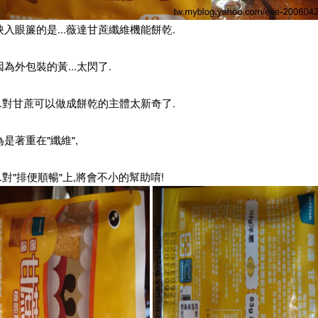
入眼簾的是...薇達甘蔗纖維機能餅乾.
為外包裝的黃...太閃了.
..對甘蔗可以做成餅乾的主體太新奇了.
是著重在"纖維",
..對"排便順暢"上,將會不小的幫助唷!