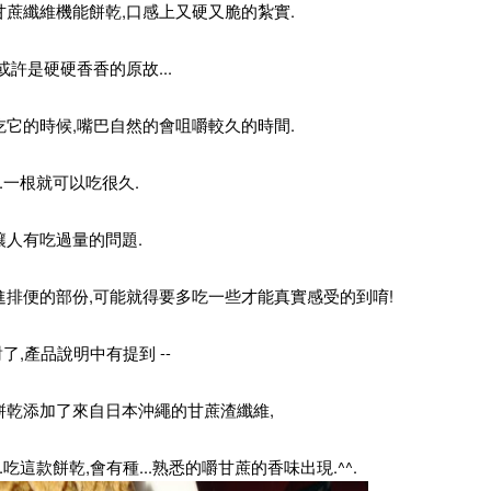
甘蔗纖維機能餅乾,口感上又硬又脆的紮實.
或許是硬硬香香的原故...
吃它的時候,嘴巴自然的會咀嚼較久的時間.
..一根就可以吃很久.
讓人有吃過量的問題.
進排便的部份,可能就得要多吃一些才能真實感受的到唷!
.對了,產品說明中有提到 --
餅乾添加了來自日本沖繩的甘蔗渣纖維,
..吃這款餅乾,會有種...熟悉的嚼甘蔗的香味出現.^^.