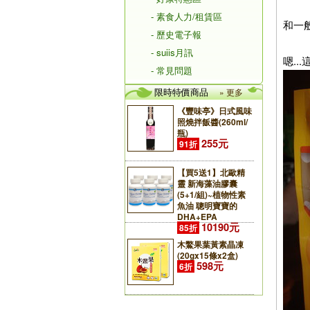
- 素食人力/租賃區
和一
- 歷史電子報
- suiis月訊
嗯..
- 常見問題
限時特價商品
» 更多
《豐味亭》日式風味
照燒拌飯醬(260ml/
瓶)
255元
91折
【買5送1】北歐精
靈 新海藻油膠囊
(5+1/組)~植物性素
魚油 聰明寶寶的
DHA+EPA
10190元
85折
木鱉果葉黃素晶凍
(20gx15條x2盒)
598元
6折