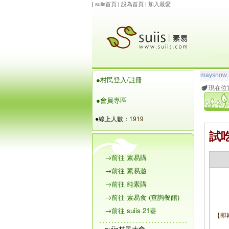
|
suiis首頁
|
設為首頁
|
加入最愛
玲瓏虹
想
●村民登入/註冊
maysnow..
現在位
●會員專區
●線上人數：
1919
試吃
→前往 素易購
→前往 素易遊
→前往 純素購
→前往 素易食 (查詢餐館)
→前往 suiis 21巷
【即
suiis村民大會