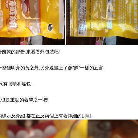
管餅乾的部份,來看看外包裝吧!
一整個明亮的黃之外,另外還畫上了像"臉"一樣的五官.
只有眼睛和嘴包...
.這也是重點的著墨之一吧!
的標示及介紹,都在正反兩個上有著詳細的說明.