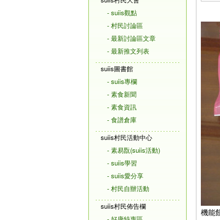
- suiis觀點
- 村民討論區
- 最新討論區文章
- 最新推文列表
suiis圖書館
- suiis專欄
- 素食新聞
- 素食資訊
- 食譜倉庫
suiis村民活動中心
- 素易翫(suiis活動)
- suiis學習
- suiis愛分享
- 村民自辦活動
suiis村民佈告欄
機能
- 好康特惠區