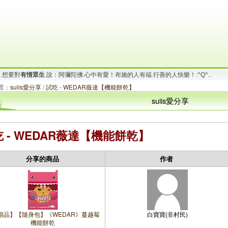
要對
有情眾生
說：阿彌陀佛.一切唯心造！啟動善的循環.創造幸福無限！_/_
.
想要對
有情眾生
說：阿彌陀佛.心中有愛！布施的人有福.行善的人快樂！.^Q^..
置：
suiis愛分享
/
試吃 - WEDAR薇達【機能餅乾】
suiis愛分享
 - WEDAR薇達【機能餅乾】
分享的商品
作者
期品】【隨身包】《WEDAR》蔓越莓
白寶寶(非村民)
機能餅乾