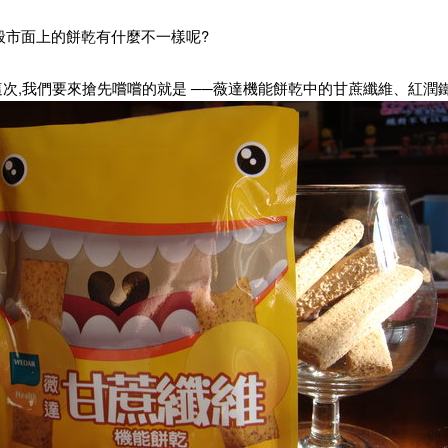
般市面上的餅乾有什麼不一樣呢?
.這次,我們要來搶先嚐嚐的就是 ──薇達機能餅乾中的甘蔗纖維、紅潤鐵