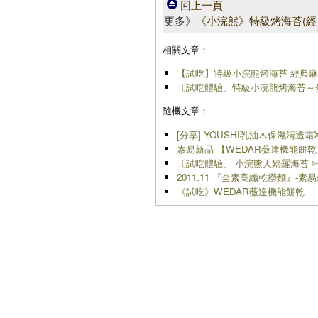
回上一頁
更多》
《小浣熊》特級烤海苔(經
相關文章：
【試吃】特級小浣熊烤海苔 經典麻辣
〔試吃體驗〕特級小浣熊烤海苔～
隨機文章：
[分享] YOUSHI乳油木保濕清透霜
素易新品-【WEDAR薇達機能餅
〔試吃體驗〕 小浣熊天婦羅海苔 
2011.11 『全素高纖乾撈麵』-素易
《試吃》WEDAR薇達機能餅乾