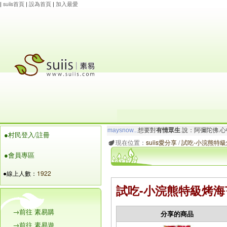
|
suiis首頁
|
設為首頁
|
加入最愛
玲瓏虹
想要對
有情眾生
說：阿彌陀佛.一切唯
●村民登入/註冊
maysnow...
想要對
有情眾生
說：阿彌陀佛.心
現在位置：
suiis愛分享
/
試吃-小浣熊特
●會員專區
●線上人數：
1922
試吃-小浣熊特級烤海
→前往 素易購
分享的商品
→前往 素易遊