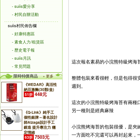
- suiis愛分享
- 村民自辦活動
suiis村民佈告欄
- 好康特惠區
- 素食人力/租賃區
- 歷史電子報
- suiis月訊
這次報名素易的小浣熊特級烤海
- 常見問題
限時特價商品
» 更多
整體包裝來看很輕，但是包得很
《WEDAR》高活性
週到。
納豆激酶(30顆/盒)
448元
51折
這次的小浣熊特級烤海苔有兩種
另一種則是經典麻辣
《Q-Link》純手工
個性銀牌～著名設計
師Alzaga設計手工
小浣熊烤海苔的包裝很優，是夾
鍛造 提升專注力 穩
定情緒
一方面吃不完還可以再封起來，
7503元
63折