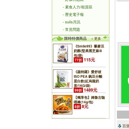
- 素食人力/租賃區
- 歷史電子報
- suiis月訊
- 常見問題
限時特價商品
» 更多
《Smile99》藜麥豆
奶酥(堅果黑芝麻/8
包/袋)
115元
77折
《蔬特羅》愛舒彼
ISO PEA 豌豆分離
蛋白飲(紅烏龍奶
茶/1KG/袋)
1489元
99折
【獨享包】姆魯古咖
哩棒(14g/包)
8元
8折
百貨