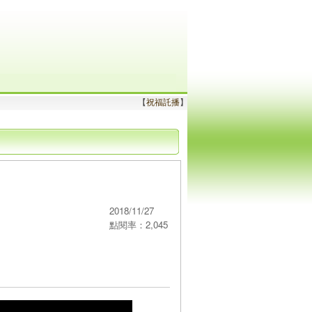
【
祝福託播
】
│
2018/11/27
點閱率：2,045