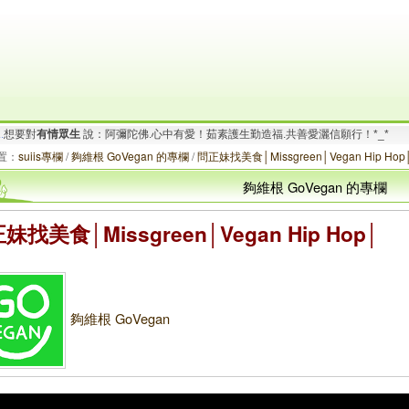
.
想要對
有情眾生
說：阿彌陀佛.心中有愛！茹素護生勤造福.共善愛灑信願行！*_*
要對
有情眾生
說：阿彌陀佛.心寬念純！時時心有法喜.念念不離禪悅!.^Q^..
置：
suiis專欄
/
夠維根 GoVegan 的專欄
/
問正妹找美食│Missgreen│Vegan Hip Hop
夠維根 GoVegan 的專欄
妹找美食│Missgreen│Vegan Hip Hop│
夠維根 GoVegan