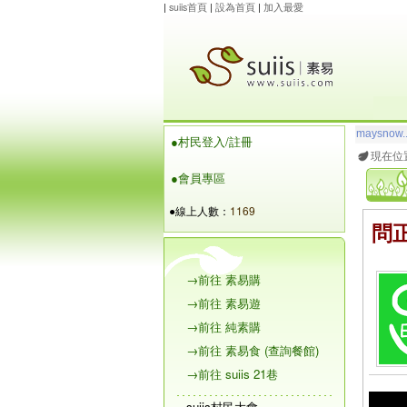
|
suiis首頁
|
設為首頁
|
加入最愛
maysnow..
●村民登入/註冊
玲瓏虹
想
現在位
●會員專區
●線上人數：
1169
問正
→前往 素易購
→前往 素易遊
→前往 純素購
→前往 素易食 (查詢餐館)
→前往 suiis 21巷
suiis村民大會