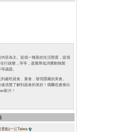
畫內容為主。提倡一種新的生活態度，提倡
食衣住行娛樂…等等，盡量降低消費動物製
等等議題。
去到處吃蔬食、素食，發現隱藏的美食。
快速清楚了解到蔬食的美好！偶爾也會推出
an影片！
場
點(一)│Taiwa