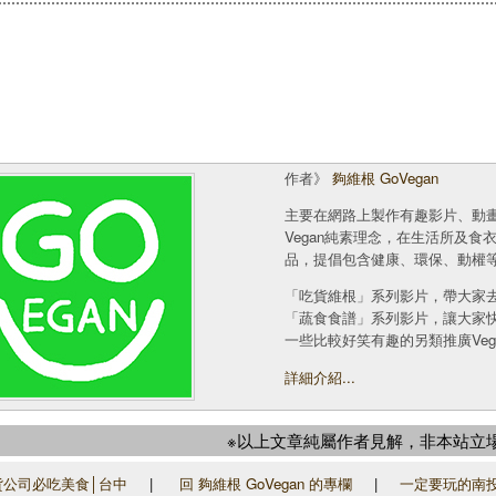
作者》
夠維根 GoVegan
主要在網路上製作有趣影片、動
Vegan純素理念，在生活所及
品，提倡包含健康、環保、動權
「吃貨維根」系列影片，帶大家
「蔬食食譜」系列影片，讓大家
一些比較好笑有趣的另類推廣Veg
詳細介紹...
※以上文章純屬作者見解，非本站立
公司必吃美食│台中
|
回 夠維根 GoVegan 的專欄
|
一定要玩的南投景