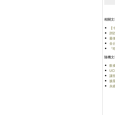
相關文
【十
20
最
全台
『
隨機文
飲
U
讓
披
永