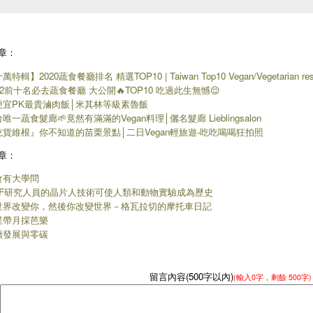
章：
萬特輯】2020蔬食餐廳排名 精選TOP10 | Taiwan Top10 Vegan/Vegetarian rest
22前十名必去蔬食餐廳 大公開🔥TOP10 吃過此生無憾😌
便宜PK最貴滷肉飯│米其林等級素魯飯
唯一蔬食髮廊🌱竟然有滿滿的Vegan料理│儷名髮廊 Lieblingsalon
吃貨維根』你不知道的苗栗景點│二日Vegan輕旅遊-吃吃喝喝狂拍照
章：
食有大學問
CF研究人員的晶片人技術可使人類和動物實驗成為歷史
世界改變你，然後你改變世界－格瓦拉切的摩托車日記
星帶月採芭樂
續發展與零碳
留言內容(500字以內)
(輸入
0
字，剩餘
500字
)