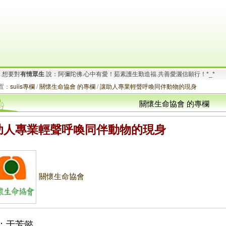
要對
有情眾生
說：阿彌陀佛.心寬念純！時時心有法喜.念念不離禪悅!.^Q^..
.
想要對
有情眾生
說：阿彌陀佛.心中有愛！茹素護生勤造福.共善愛灑信願行！*_*
置：
suiis專欄
/
關懷生命協會 的專欄
/
讓助人專業輕聲呼喚同伴動物的現身
關懷生命協會 的專欄
助人專業輕聲呼喚同伴動物的現身
關懷生命協會
：于芳懿