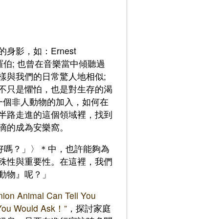
影，如：Ernest
王羅伯; 也曾在音樂當中傾聽過
樣與我們的日常驚人地相似;
不只是懼怕，也是對生存的渴
一個非人動物的加入，如何在
半路走進的這個領域裡，找到
滴的成為安樂窩。
現在好嗎？」〉＊中，也許能夠為
殊性與重要性。在這裡，我們
動物』呢？」
ion Animal Can Tell You
y You Would Ask！”
，探討家庭