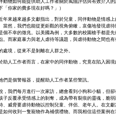
伴動物如何能提供助人工作者關於風險評估與有效介入的訊
下「你家的費多現在好嗎？」）
近年來越來越多文獻指出，對於兒童，同伴動物是情感上
。當然，我們也能從更鉅觀的視角俯瞰，哀傷地發現虐待
是個不幸的徵兆。以美國為例，大多數的校園槍手都是先
點。而家庭暴力與老人虐待等議題，與虐待動物之間也有
的處境，從來不是剝離在人群之外。
於助人工作者而言，在家中的同伴動物，究竟在陷入困境
牠們是個警報器，提醒助人工作者某些警訊。
說，我們每月進行一次家訪，總會看到小狗和小貓，但卻
孩子反覆承受情感上的剝奪，成為帶有裂痕的靈魂，脆弱
待、威脅要虐待動物以控制兒童、伴侶、老年人。在文獻
是如何收到一隻寵物作為補償禮物。而我相信這些案例在