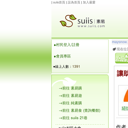
|
suiis首頁
|
設為首頁
|
加入最愛
玲瓏虹
想
●村民登入/註冊
maysnow..
現在位
●會員專區
●線上人數：
1391
讓
→前往 素易購
→前往 素易遊
→前往 純素購
→前往 素易食 (查詢餐館)
→前往 suiis 21巷
作者
suiis村民大會