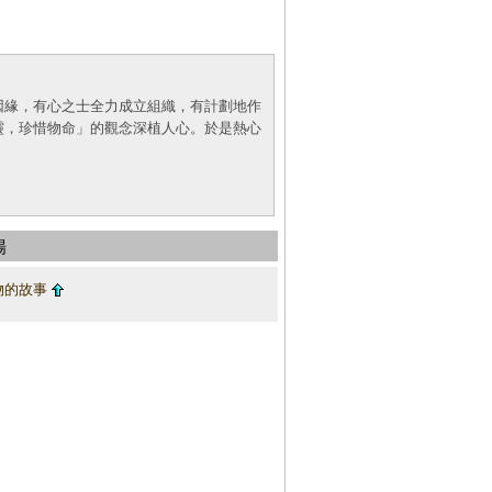
因緣，有心之士全力成立組織，有計劃地作
靈，珍惜物命」的觀念深植人心。於是熱心
場
物的故事