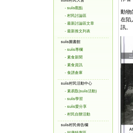
- suiis觀點
動物
- 村民討論區
在陷
- 最新討論區文章
訊。
- 最新推文列表
suiis圖書館
- suiis專欄
- 素食新聞
- 素食資訊
- 食譜倉庫
suiis村民活動中心
- 素易翫(suiis活動)
- suiis學習
- suiis愛分享
- 村民自辦活動
suiis村民佈告欄
- 好康特惠區