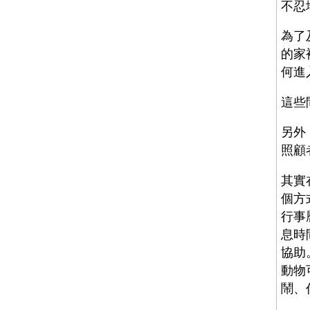
不忍
為了
的家
何進
這些
另外
照顧
其實
個方
行事
息時
協助
動物
鬧、