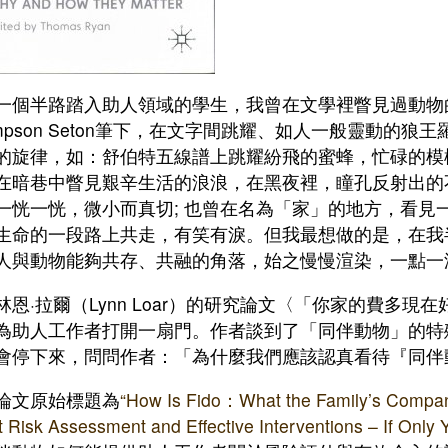
一個半路踏入助人領域的學生，我曾在文學裡瞥見過動物的身
ompson Seton筆下，在文字間跳耀、如人一般靈動的狼
的旋律，如：舒伯特五線譜上跳耀紛飛的蜜蜂，忙碌的模
在暗巷中瞥見艱辛生活的浪浪，在黑夜裡，瞳孔反射出的
一恍一恍，微小而真切; 也曾在名為「家」的地方，看見
生命的一段路上共走，有笑有淚。但我最想做的是，在我
人與動物能夠共存、共融的角落，始之慢慢渲染，一點一
林恩·拉爾（Lynn Loar）的研究論文〈「你家的費多
為助人工作者打開一扇門。作者談到了「同伴動物」的特
會停下來，問問作者：「為什麼我們應該認真看待『同伴
論文原始標題為
“How Is Fido：What the Family’s Compan
 Risk Assessment and Effective Interventions – If Onl