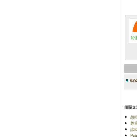
動物
相關文
想
尊
讓
Pa