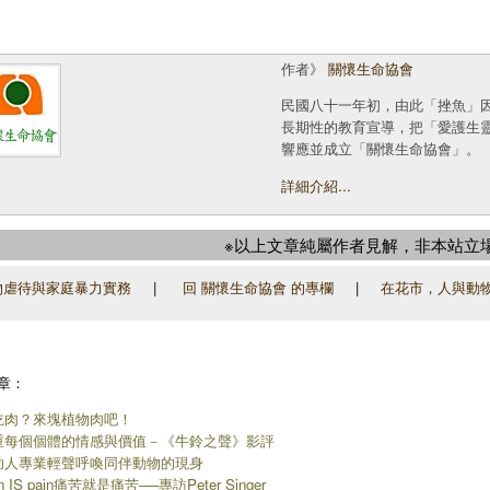
作者》
關懷生命協會
民國八十一年初，由此「挫魚」
長期性的教育宣導，把「愛護生
響應並成立「關懷生命協會」。
詳細介紹...
※以上文章純屬作者見解，非本站立
虐待與家庭暴力實務
|
回 關懷生命協會 的專欄
|
在花市，人與動
章：
吃肉？來塊植物肉吧！
重每個個體的情感與價值－《牛鈴之聲》影評
助人專業輕聲呼喚同伴動物的現身
in IS pain痛苦就是痛苦──專訪Peter Singer