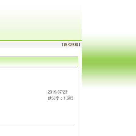
【
祝福託播
】
2019/07/23
點閱率：1,603