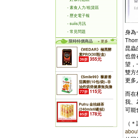
- 素食人力/租賃區
- 歷史電子報
- suiis月訊
身為
- 常見問題
Th
限時特價商品
» 更多
昆蟲
《WEDAR》極黑酵
素PRO(30顆/盒)
也曾
355元
36折
望，
雙方
《Smile99》藜麥番
更多
茄圓餅(10包/袋)~非
油炸烘焙健康無負擔
115元
77折
而在
我、
Pufru 金桔綠茶
可能
(240mlx6罐/組)
178元
85折
（＊
about