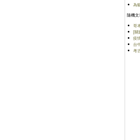
為
隨機文
哥
[關
疫
台
考