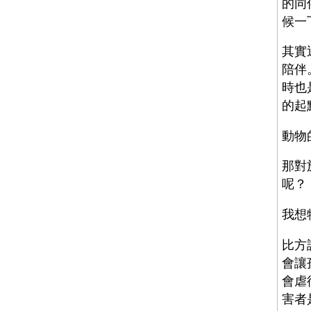
的同
候一
其實
陪伴
時也
的起
動物
那對
呢？
我想
比方
會讓
會虐
害者