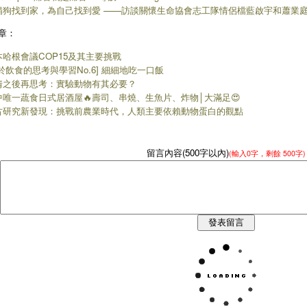
貓狗找到家，為自己找到愛 ——訪談關懷生命協會志工隊情侶檔藍啟宇和蕭業
章：
本哈根會議COP15及其主要挑戰
於飲食的思考與學習No.6] 細細地吃一口飯
情之後再思考：實驗動物有其必要？
中唯一蔬食日式居酒屋🔥壽司、串燒、生魚片、炸物│大滿足😍
古研究新發現：挑戰前農業時代，人類主要依賴動物蛋白的觀點
留言內容(500字以內)
(輸入
0
字，剩餘
500字
)