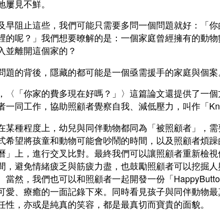
地屢見不鮮。
及早阻止這些，我們可能只需要多問一個問題就好：「你
裡的呢？」我們想要暸解的是：一個家庭曾經擁有的動物
入並離開這個家的？
問題的背後，隱藏的都可能是一個亟需援手的家庭與個案
，〈「你家的費多現在好嗎？」〉這篇論文還提供了一個
者一同工作，協助照顧者覺察自我、減低壓力，叫作「Know You
在某種程度上，幼兒與同伴動物都同為「被照顧者」，需
式希望將孩童和動物可能會吵鬧的時間，以及照顧者煩躁
曆」上，進行交叉比對。最終我們可以讓照顧者重新檢視他
間，避免情緒疲乏與筋疲力盡，也鼓勵照顧者可以挖掘人
。當然，我們也可以和照顧者一起開發一份「HappyButt
可愛、療癒的一面記錄下來。同時看見孩子與同伴動物最
任性，亦或是純真的笑容，都是最真切而寶貴的面貌。