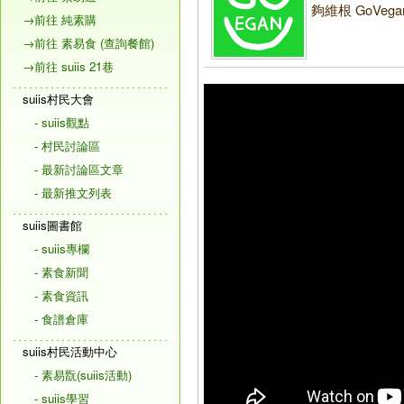
夠維根 GoVega
→前往 純素購
→前往 素易食 (查詢餐館)
→前往 suiis 21巷
suiis村民大會
- suiis觀點
- 村民討論區
- 最新討論區文章
- 最新推文列表
suiis圖書館
- suiis專欄
- 素食新聞
- 素食資訊
- 食譜倉庫
suiis村民活動中心
- 素易翫(suiis活動)
- suiis學習