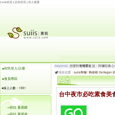
|
suiis首頁
|
設為首頁
|
加入最愛
maysnow...
想要對
有情眾生
說：阿彌陀佛.心
●村民登入/註冊
玲瓏虹
想要對
有情眾生
說：阿彌陀佛.心寬念純
現在位置：
suiis專欄
/
夠維根 GoVegan
●會員專區
●線上人數：
1881
台中夜市必吃素食美食
→前往 素易購
→前往 素易遊