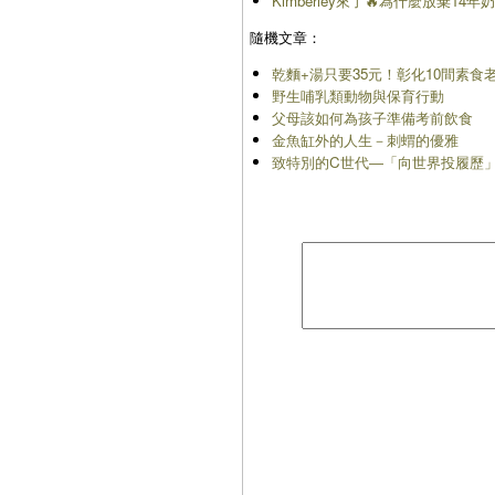
Kimberley來了🔥為什麼放棄14
隨機文章：
乾麵+湯只要35元！彰化10間素食
野生哺乳類動物與保育行動
父母該如何為孩子準備考前飲食
金魚缸外的人生－刺蝟的優雅
致特別的C世代―「向世界投履歷