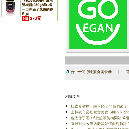
《毓秀私房醬》麻辣
雙椒醬(250g/罐)~每
一口充滿了花椒的香
和麻
270元
9折
台中十間必吃素食美食😍
|
回
相關文章：
找素食難度五顆星😱金門我們來了
士林夜市必吃素食美食 Shilin Nig
也太像了吧！6款超葷仿肉開箱🥩相似
直球對決🔥黑店老闆如何面對負評