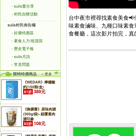
- suiis愛分享
- 村民自辦活動
台中夜市裡尋找素食美食
味素食滷味、九種口味素食
suiis村民佈告欄
食餐廳，這次影片拍完，真的
- 好康特惠區
- 素食人力/租賃區
- 歷史電子報
- suiis月訊
- 常見問題
限時特價商品
» 更多
《WEDAR》檸檬酸
鈣(150顆/盒)
389元
81折
《御膳齋》原味肉脯
(300g/袋)~顛覆素肉
脯印象
108元
83折