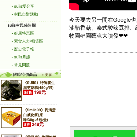
- suiis愛分享
- 村民自辦活動
今天要去另一間在Google也是
suiis村民佈告欄
油醋香菇、泰式酸辣豆排、
- 好康特惠區
物園🌱園藝魂大噴發❤❤
- 素食人力/租賃區
- 歷史電子報
- suiis月訊
- 常見問題
限時特價商品
» 更多
《SUIIS》特調養生
黑芝麻糕(450g/袋)
199元
85折
《Smile99》乳清蛋
白威化餅(原
味/30g×6包/盒)
248元
8折