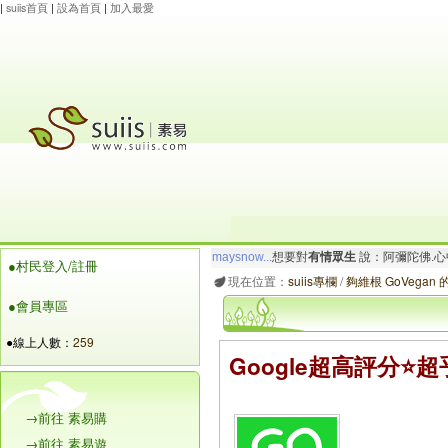
|
suiis首頁
|
設為首頁
|
加入最愛
maysnow...
想要對
有情眾生
說：阿彌陀佛.心
●村民登入/註冊
玲瓏虹
想要對
有情眾生
說：阿彌陀佛.心寬念純
現在位置：
suiis專欄
/
夠維根 GoVegan
●會員專區
●線上人數：
259
Google超高評分⭐超乎想
→前往 素易購
→前往 素易遊