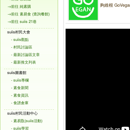
夠維根 GoVega
→前往 純素購
→前往 素易食 (查詢餐館)
→前往 suiis 21巷
suiis村民大會
- suiis觀點
- 村民討論區
- 最新討論區文章
- 最新推文列表
suiis圖書館
- suiis專欄
- 素食新聞
- 素食資訊
- 食譜倉庫
suiis村民活動中心
- 素易翫(suiis活動)
- suiis學習