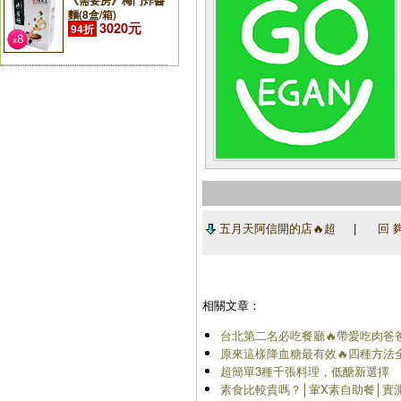
《需要房》梅門炸醬
麵(8盒/箱)
3020元
94折
五月天阿信開的店🔥超
|
回 
相關文章：
台北第二名必吃餐廳🔥帶愛吃肉爸
原來這樣降血糖最有效🔥四種方法
超簡單3種千張料理，低醣新選擇
素食比較貴嗎？│葷X素自助餐│實