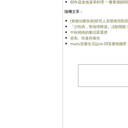
60年蔬食無菜單料理 一餐要價$30
隨機文章：
[食物治療疾病]研究人員發佈預防
『少吃肉，幫地球降溫』活動開跑
中秋烤肉的樂活新選擇
抓魚、吃食與養魚
muziu音樂生活誌no.23音樂無