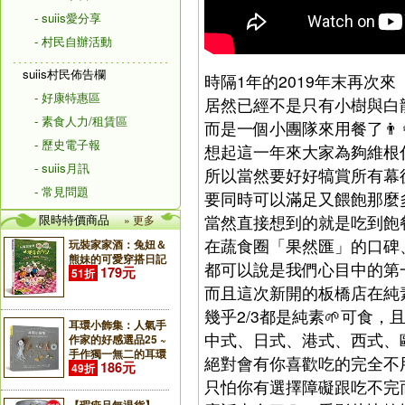
- suiis愛分享
- 村民自辦活動
suiis村民佈告欄
時隔1年的2019年末再次
- 好康特惠區
居然已經不是只有小樹與白
- 素食人力/租賃區
而是一個小團隊來用餐了👨‍👩‍
- 歷史電子報
想起這一年來大家為夠維根
- suiis月訊
所以當然要好好犒賞所有幕
- 常見問題
要同時可以滿足又餵飽那麼
限時特價商品
當然直接想到的就是吃到飽
» 更多
在蔬食圈「果然匯」的口碑
玩裝家家酒：兔妞＆
熊妹的可愛穿搭日記
都可以說是我們心目中的第一
179元
51折
而且這次新開的板橋店在純
幾乎2/3都是純素🌱可食，
耳環小飾集：人氣手
中式、日式、港式、西式、
作家的好感選品25 ~
手作獨一無二的耳環
絕對會有你喜歡吃的完全不
186元
49折
只怕你有選擇障礙跟吃不完