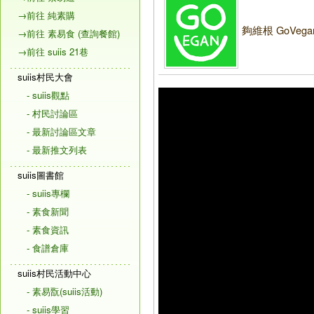
→前往 純素購
夠維根 GoVega
→前往 素易食 (查詢餐館)
→前往 suiis 21巷
suiis村民大會
- suiis觀點
- 村民討論區
- 最新討論區文章
- 最新推文列表
suiis圖書館
- suiis專欄
- 素食新聞
- 素食資訊
- 食譜倉庫
suiis村民活動中心
- 素易翫(suiis活動)
- suiis學習