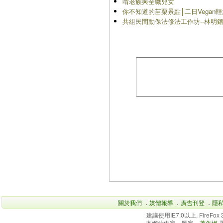
啃老族與全職兒女
你不知道的苗栗景點│二日Vegan
共組民間動保法修法工作坊--林明
關於我們
．
媒體報導
．
廣告刊登
．
隱
建議使用IE7.0以上, FireFo
本網站內容、圖案、
著作權