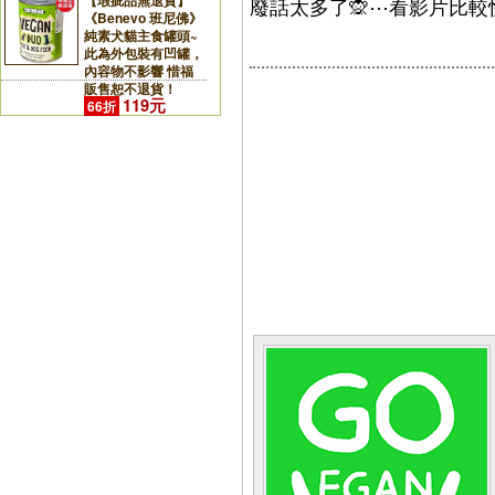
【瑕疵品無退貨】
廢話太多了🙊⋯看影片比較快
《Benevo 班尼佛》
純素犬貓主食罐頭~
此為外包裝有凹罐，
內容物不影響 惜福
販售恕不退貨！
119元
66折