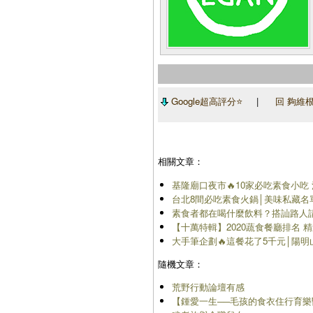
Google超高評分⭐
|
回 夠維根
相關文章：
基隆廟口夜市🔥10家必吃素食小吃 泡
台北8間必吃素食火鍋│美味私藏名
素食者都在喝什麼飲料？搭訕路人請
【十萬特輯】2020蔬食餐廳排名 精選TOP10 |
大手筆企劃🔥這餐花了5千元│陽明
隨機文章：
荒野行動論壇有感
【鍾愛一生──毛孩的食衣住行育樂