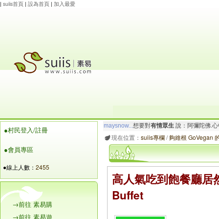
|
suiis首頁
|
設為首頁
|
加入最愛
maysnow...
想要對
有情眾生
說：阿彌陀佛.心
●村民登入/註冊
玲瓏虹
想要對
有情眾生
說：阿彌陀佛.心寬念純
現在位置：
suiis專欄
/
夠維根 GoVegan
●會員專區
●線上人數：
2455
高人氣吃到飽餐廳居然
Buffet
→前往 素易購
→前往 素易遊