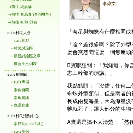
李偉文
→前往 純素購
→前往 素易食 (查詢餐館)
→前往 suiis 21巷
「海星與蜘蛛有什麼相同或
suiis村民大會
- suiis觀點
「啥？差很多啊？除了外型
- 村民討論區
麼會突然問這麼一個無厘頭
- 最新討論區文章
- 最新推文列表
B寶聯想到：「我知道，你
志工幹部的演講。」
suiis圖書館
- suiis專欄
我點點頭：「沒錯，任何二
- 素食新聞
蜘蛛外型類似，但是兩者的
- 素食資訊
長成兩隻海星，因為海星沒
- 食譜倉庫
牠就死了，跟大部分的生物
suiis村民活動中心
A寶還是搞不太清楚：「然
- 素易翫(suiis活動)
- suiis學習