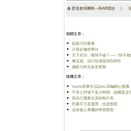
委員會與團隊―與AB寶談
|
相關文章：
從能力到素養
父母必修的學分
天下武功，唯快不破？──《快不
禽流感、流行性感冒與SARS
攝影大師尤金史密斯
隨機文章：
muziu音樂生活誌no.23編輯心推
不管人們省下多少時間，卻總是沒
當自己職業生涯的執行長
吃素不只是選擇，也是態度
沒有個人專屬的學習類型