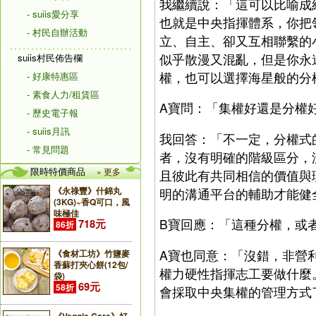
我繼續說：「這可以比喻成
- suiis愛分享
也就是中央指揮體系，你把
- 村民自辦活動
立、自主、卻又互相聯繫的
似乎散漫又混亂，但是你永
suiis村民佈告欄
權，也可以選擇海星般的分
- 好康特惠區
- 素食人力/租賃區
A寶問：「集權好還是分權
- 歷史電子報
- suiis月訊
我回答：「不一定，分權式
- 常見問題
者，沒有明確的階級區分，
限時特價商品
» 更多
且彼此有共同相信的價值與
《永祿豐》什錦丸
明的溝通平台的輔助才能健
(3KG)~香Q可口，風
味極佳
B寶回應：「這種分權，或
718元
86折
A寶也同意：「沒錯，非營
《食材工坊》竹鹽麥
香蘇打夾心餅(12包/
權力硬性指揮志工要做什麼
袋)
69元
58折
會採取中央集權的管理方式