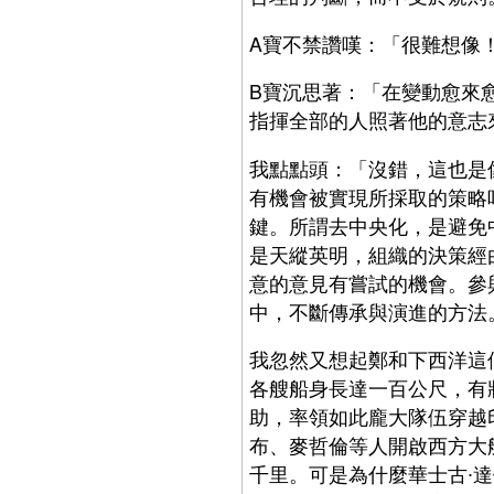
A寶不禁讚嘆：「很難想像
B寶沉思著：「在變動愈來
指揮全部的人照著他的意志
我點點頭：「沒錯，這也是
有機會被實現所採取的策略
鍵。所謂去中央化，是避免
是天縱英明，組織的決策經
意的意見有嘗試的機會。參
中，不斷傳承與演進的方法
我忽然又想起鄭和下西洋這
各艘船身長達一百公尺，有
助，率領如此龐大隊伍穿越
布、麥哲倫等人開啟西方大
千里。可是為什麼華士古∙達伽