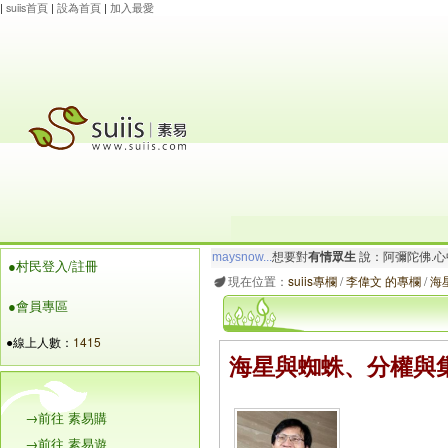
|
suiis首頁
|
設為首頁
|
加入最愛
maysnow...
想要對
有情眾生
說：阿彌陀佛.心
玲瓏虹
想要對
有情眾生
說：阿彌陀佛.一切唯
●村民登入/註冊
現在位置：
suiis專欄
/
李偉文 的專欄
/
海
●會員專區
●線上人數：
1415
海星與蜘蛛、分權與集
→前往 素易購
→前往 素易遊