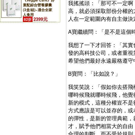
《Veggie Care》好
我搖搖頭：「那可不一定啊
素配綜合營養膠囊
高，就必須採取部份分權的
(3盒/組)~適合全家
人食用
人在一定範圍內有自主做決
2399元
82折
A寶繼續問：「是不是這個
我想了一下才回答：「其實
發的高科技公司，或者重視
希望他們最好永遠嚴格遵守
B寶問：「比如說？」
我笑笑說：「假如你去搭飛
哪時候飛就哪時候飛，他覺
新的模式，這種分權豈不是
方式應該是可以並存的，或
的彈性，是新的管理典範，
才，賦予他們相當大的自由
合理的判斷，而不受於規則