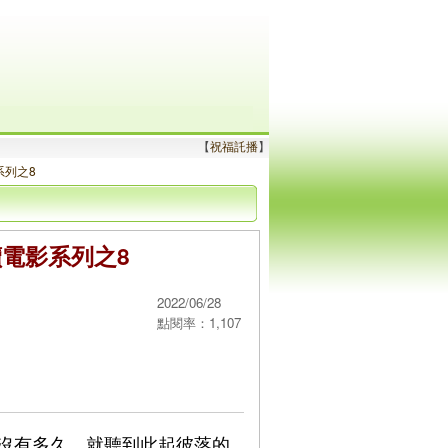
【
祝福託播
】
系列之8
電影系列之8
2022/06/28
點閱率：1,107
沒有多久，就聽到此起彼落的