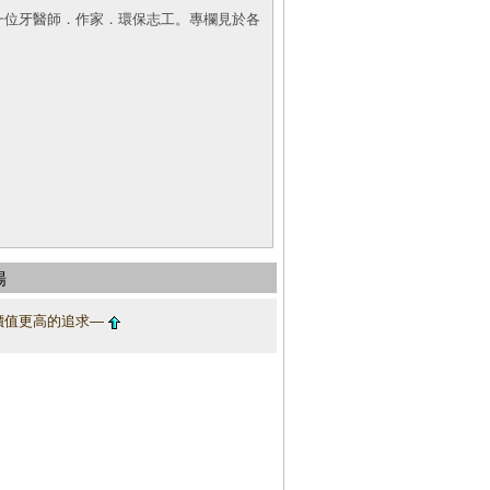
一位牙醫師．作家．環保志工。專欄見於各
場
價值更高的追求―