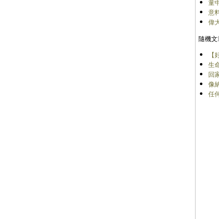
童
意
偉
隨機文
【
生
回
像
任