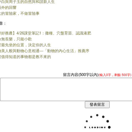
中白與周子玉的自然與和諧新人生
料外的回響
大的冒險家，不做冒險事
章：
好好務農】4/26課堂筆記1：撒種、穴盤育苗、認識液肥
命無長樂，只能小歡
家最先坐的位置，決定你的人生
納美人般與動物心意相通―「動物的內心生活」推薦序
何值得知道的事物都是教不來的
留言內容(500字以內)
(輸入
0
字，剩餘
500字
)