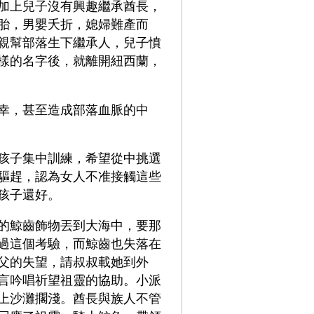
加上兒子沒有興趣繼承酋長，
胎，男嬰夭折，媳婦難產而
親幫部落生下繼承人，兒子憤
樣的名字後，就離開紐西蘭，
幸，甚至造成部落血脈的中
孩子集中訓練，希望從中挑選
驅趕，認為女人不准接觸這些
孩子還好。
的鯨齒飾物丟到大海中，要那
過這個考驗，而鯨齒也失落在
父的失望，請叔叔載她到外
言吟唱祈望祖靈的協助。小派
上沙灘擱淺。酋長與族人不管