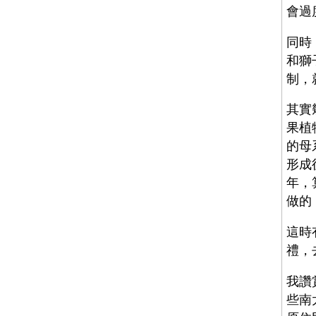
會過
同時
和獅
制，
其實
果植
的母
形成
年，
做的
這時
禮，
我讚
些南