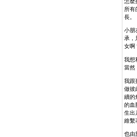
怎麼
所有
長。
小朋
承，
女啊
我想
當然
我跟
做彼
續的
的血
生出
維繫
也由