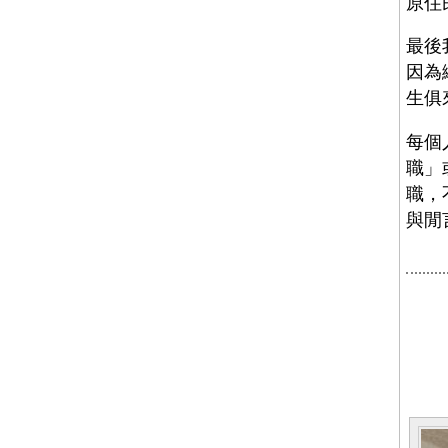
原住
最後
因為
生俱
每個
職」
職，
與閒