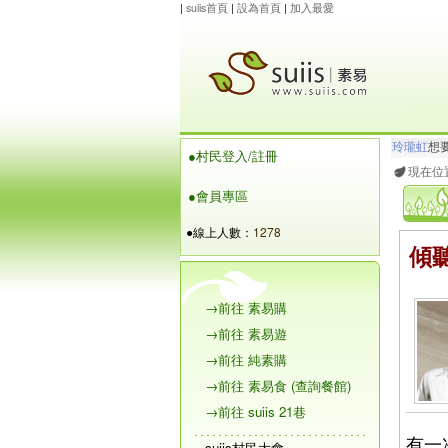
|
suiis首頁
|
設為首頁
|
加入最愛
玲瓏虹
想
●村民登入/註冊
maysnow..
現在位
●會員專區
●線上人數：
1278
傾
→前往 素易購
→前往 素易遊
→前往 純素購
→前往 素易食 (查詢餐館)
→前往 suiis 21巷
有一
suiis村民大會