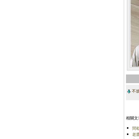
不放
相關文
間
老