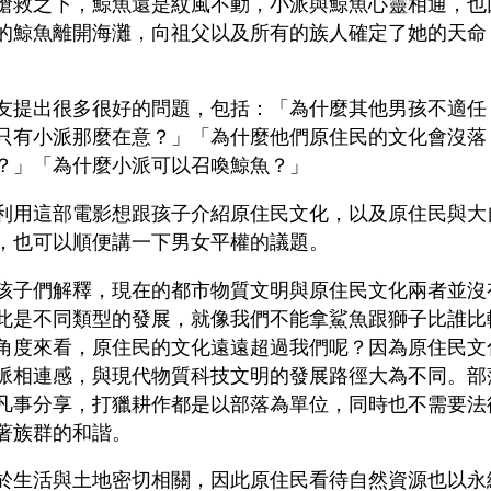
搶救之下，鯨魚還是紋風不動，小派與鯨魚心靈相通，也
的鯨魚離開海灘，向祖父以及所有的族人確定了她的天命
友提出很多很好的問題，包括：「為什麼其他男孩不適任
只有小派那麼在意？」「為什麼他們原住民的文化會沒落
？」「為什麼小派可以召喚鯨魚？」
利用這部電影想跟孩子介紹原住民文化，以及原住民與大
，也可以順便講一下男女平權的議題。
孩子們解釋，現在的都市物質文明與原住民文化兩者並沒
此是不同類型的發展，就像我們不能拿鯊魚跟獅子比誰比
角度來看，原住民的文化遠遠超過我們呢？因為原住民文
脈相連感，與現代物質科技文明的發展路徑大為不同。部
凡事分享，打獵耕作都是以部落為單位，同時也不需要法
著族群的和諧。
於生活與土地密切相關，因此原住民看待自然資源也以永