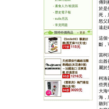
傳到
- 素食人力/租賃區
於是
- 歷史電子報
死，
- suiis月訊
怒父
- 常見問題
遠赴
限時特價商品
» 更多
這個
《Smile99》藜麥好
棒(黑芝麻/10支/盒)
斷，
115元
77折
當柯
出酋
天然環保竹纖維項圈
牽繩組(灰花邊S號)
屬於
～法國進口 涼爽透
氣 舒適度佳
1216元
95折
柯洛
《需要房》梅門番茄
些男
麵(8盒/箱)
3020元
大海
94折
海，
聽到