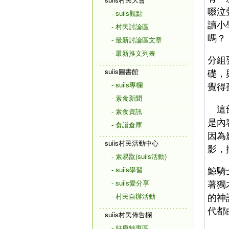
啜泣
- suiis觀點
讀小
- 村民討論區
嗎？
- 最新討論區文章
- 最新推文列表
分組
suiis圖書館
礎，
- suiis專欄
覺得
- 素食新聞
這部
- 素食資訊
是內
- 食譜倉庫
因為
suiis村民活動中心
影，
- 素易翫(suiis活動)
鯨騎
- suiis學習
著獨
- suiis愛分享
的神
- 村民自辦活動
代都
suiis村民佈告欄
- 好康特惠區