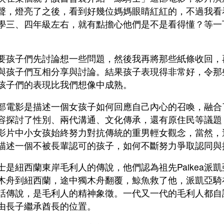
聲，燈亮了之後，看到好幾位媽媽眼睛紅紅的，不過我看
學三、四年級左右，就有點擔心他們是不是看得懂？等一
要孩子們先討論想一些問題，然後我再將那些紙條收回，
與孩子們互相分享與討論。結果孩子表現得非常好，令那
孩子們的表現比我們想像中成熟。
電影是描述一個女孩子如何回應自己內心的召喚，融合
容探討了性別、兩代溝通、文化傳承，還有原住民等議題
影片中小女孩始終努力對抗傳統的重男輕女觀念，當然，
描述一個不被長輩認可的孩子，如何不斷努力爭取認同與
士是紐西蘭東岸毛利人的傳說，他們認為祖先Paikea派
木舟到紐西蘭，途中獨木舟翻覆，鯨魚救了他，派凱亞騎
話傳說，是毛利人的精神象徵。一代又一代的毛利人都自
由長子繼承酋長的位置。