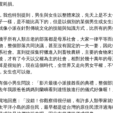
度耗損。
，我也特別提到，男生與女生以整體來說，先天上是不太
子一樣，是不能比高下的，但是以個別的某個男生或女生
就像小派在針對傳統文化的技能與知識方式，比所有的男
幾乎所有人類古老的部落都是母系社會，大家一律平等而
物，整個部落共同決議，甚至沒有固定的一夫一妻，因此
系社會。直到從採集狩獵進入到畜牧農耕，主要的食物來
後，才有了今天以父權為主的社會，相對於幾十萬年的母
算是很短的，現在這個時代，全世界又走向男女平權，不
，女生也可以做。
有個小男生問說：「影片最後小派接酋長的典禮，整個部
去年我跟爸爸媽媽到蘭嶼看到達悟族進行的儀式好像喔！
賞地回應：「沒錯！你觀察得很仔細，有許多人類學家就
太平洋小島的原住民，最早都是從台灣的原住民漂洋過海