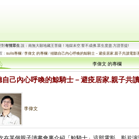
要對
有情眾生
說：南無大願地藏王菩薩！地獄未空.誓不成佛.眾生度盡.方證菩提!
.
想要對
有情眾生
說：阿彌陀佛！一切有為法.如夢幻泡影.如露亦如電.應作如是觀!
置：
suiis專欄
/
李偉文 的專欄
/
傾聽自己內心呼喚的鯨騎士－避疫居家.親子共讀電影
李偉文 的專欄
聽自己內心呼喚的鯨騎士－避疫居家.親子共讀
李偉文
次在某個親子讀書會裏介紹「鯨騎士」這部電影，影片演