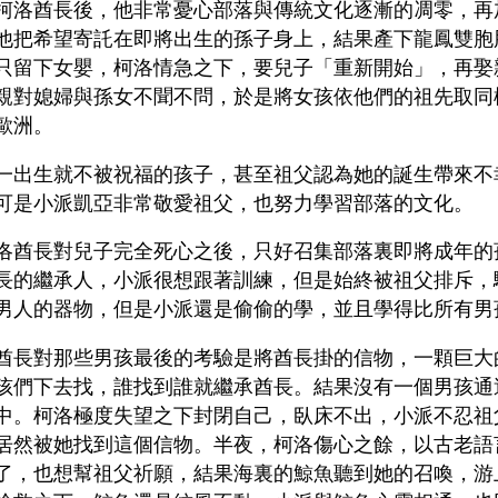
柯洛酋長後，他非常憂心部落與傳統文化逐漸的凋零，再
他把希望寄託在即將出生的孫子身上，結果產下龍鳳雙胞
只留下女嬰，柯洛情急之下，要兒子「重新開始」，再娶
親對媳婦與孫女不聞不問，於是將女孩依他們的祖先取同
歐洲。
一出生就不被祝福的孩子，甚至祖父認為她的誕生帶來不
可是小派凱亞非常敬愛祖父，也努力學習部落的文化。
洛酋長對兒子完全死心之後，只好召集部落裏即將成年的
長的繼承人，小派很想跟著訓練，但是始終被祖父排斥，
男人的器物，但是小派還是偷偷的學，並且學得比所有男
酋長對那些男孩最後的考驗是將酋長掛的信物，一顆巨大
孩們下去找，誰找到誰就繼承酋長。結果沒有一個男孩通
中。柯洛極度失望之下封閉自己，臥床不出，小派不忍祖
居然被她找到這個信物。半夜，柯洛傷心之餘，以古老語
了，也想幫祖父祈願，結果海裏的鯨魚聽到她的召喚，游