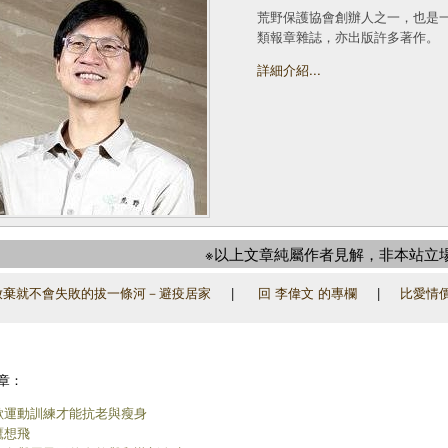
荒野保護協會創辦人之一，也是
類報章雜誌，亦出版許多著作。
詳細介紹...
※以上文章純屬作者見解，非本站立
棄就不會失敗的拔一條河－避疫居家
|
回 李偉文 的專欄
|
比愛情
章：
歇運動訓練才能抗老與瘦身
鷹想飛