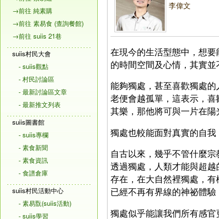
李偉文
→前往 純素購
→前往 素易食 (查詢餐館)
→前往 suiis 21巷
在現今的生活型態中，想要
suiis村民大會
的時間空間及心情，其實並
- suiis觀點
- 村民討論區
能夠獨處，甚至喜歡獨處的
- 最新討論區文章
老便會越孤單，這表示，喜
- 最新推文列表
其樂，那他將可與一片在陽
suiis圖書館
獨處也較能面對真實的自我
- suiis專欄
- 素食新聞
自古以來，幾乎不管什麼宗
- 素食資訊
透過獨處，人類才能與超越
- 食譜倉庫
存在，在大自然裡獨處，有
已經不再有界線的神祕體驗
suiis村民活動中心
- 素易翫(suiis活動)
獨處似乎能讓我們所有感官
- suiis學習