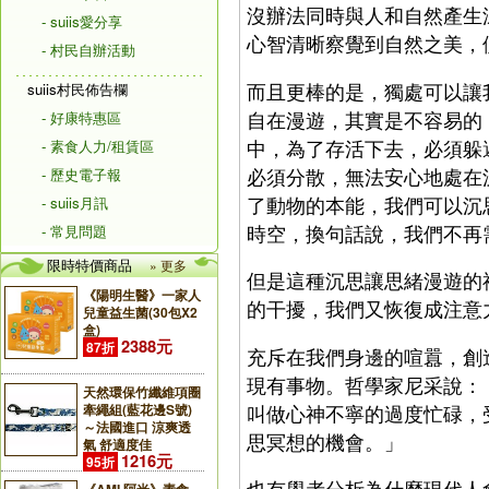
沒辦法同時與人和自然產生
- suiis愛分享
心智清晰察覺到自然之美，
- 村民自辦活動
而且更棒的是，獨處可以讓
suiis村民佈告欄
自在漫遊，其實是不容易的
- 好康特惠區
中，為了存活下去，必須躲
- 素食人力/租賃區
必須分散，無法安心地處在
- 歷史電子報
了動物的本能，我們可以沉
- suiis月訊
時空，換句話說，我們不再
- 常見問題
限時特價商品
» 更多
但是這種沉思讓思緒漫遊的
《陽明生醫》一家人
的干擾，我們又恢復成注意
兒童益生菌(30包X2
盒)
2388元
87折
充斥在我們身邊的喧囂，創
現有事物。哲學家尼采說：
天然環保竹纖維項圈
叫做心神不寧的過度忙碌，
牽繩組(藍花邊S號)
～法國進口 涼爽透
思冥想的機會。」
氣 舒適度佳
1216元
95折
也有學者分析為什麼現代人