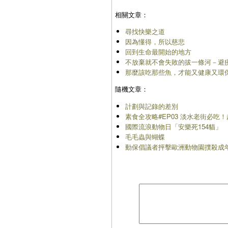
相關文章：
尋找快樂之道
因為懂得，所以慈悲
回到生命最開始的地方
不放棄就不會失敗的拔一條河－避疫
那麼該吃那些魚，才能又健康又環
隨機文章：
計劃與記錄的差別
素食全攻略#EP03 淡水老街必吃
國際流浪動物日「安樂死154貓」
毛毛蟲與蝴蝶
動保倡議者抨擊歐洲動物園撲殺成