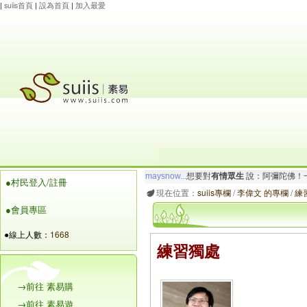
|
suiis首頁
|
設為首頁
|
加入最愛
maysnow...
想要對
有情眾生
說：阿彌陀佛！一
●村民登入/註冊
玲瓏虹
想要對
有情眾生
說：南無大願地藏王菩
現在位置：
suiis專欄
/
李偉文 的專欄
/
練
●會員專區
●線上人數：
1668
練習獨處
→前往 素易購
→前往 素易遊