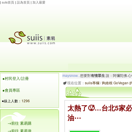
|
suiis首頁
|
設為首頁
|
加入最愛
maysnow...
想要對
有情眾生
說：阿彌陀佛.心
●村民登入/註冊
玲瓏虹
想要對
有情眾生
說：阿彌陀佛.心寬念純
現在位置：
suiis專欄
/
夠維根 GoVegan
●會員專區
●線上人數：
1296
太熱了🥵…台北5家
油⋯
→前往 素易購
→前往 素易遊