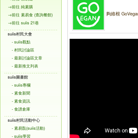
→前往 純素購
夠維根 GoVega
→前往 素易食 (查詢餐館)
→前往 suiis 21巷
suiis村民大會
- suiis觀點
- 村民討論區
- 最新討論區文章
- 最新推文列表
suiis圖書館
- suiis專欄
- 素食新聞
- 素食資訊
- 食譜倉庫
suiis村民活動中心
- 素易翫(suiis活動)
- suiis學習