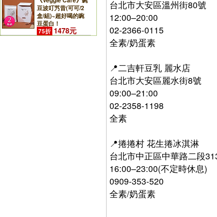
《Veggie Care》豌
台北市大安區溫州街80號
豆波叮艿昔(可可/2
盒/組)~超好喝的豌
12:00–20:00
豆蛋白！
02-2366-0115
1478元
75折
全素/奶蛋素
📍二吉軒豆乳 麗水店
台北市大安區麗水街8號
09:00–21:00
02-2358-1198
全素
📍捲捲村 花生捲冰淇淋
台北市中正區中華路二段313
16:00–23:00(不定時休息)
0909-353-520
全素/奶蛋素