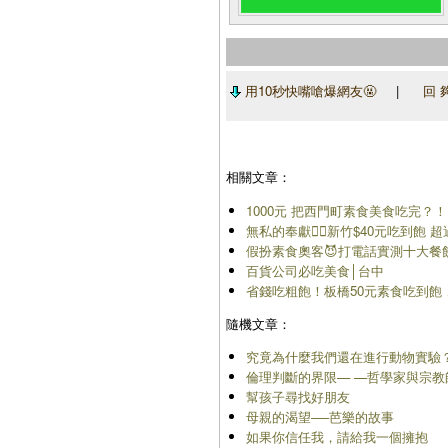
用10秒快嘴嗆爆網友🤬
|
回 
相關文章：
1000元 把西門町素食美食吃完？！
無私的奉獻🙇‍♂️新竹$40元吃到飽 超
假扮素食奧客😈打電話實測十大餐飲
百貨公司必吃美食│台中
省錢吃粗飽！板橋50元素食吃到飽，
隨機文章：
究竟為什麼我們還在進行動物實驗
倫理判斷的界限— —哲學家與宗
幫孩子尋找好朋友
母親的渴望──芭樂的故事
如果你信任我，請給我一個擁抱