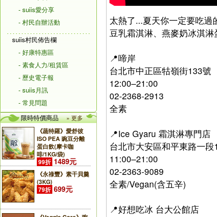
- suiis愛分享
太熱了...夏天你一定要吃過
- 村民自辦活動
豆乳霜淇淋、燕麥奶冰淇淋蛋糕、
suiis村民佈告欄
- 好康特惠區
📍啼岸
- 素食人力/租賃區
台北市中正區牯嶺街133號
- 歷史電子報
12:00–21:00
- suiis月訊
02-2368-2913
- 常見問題
全素
限時特價商品
» 更多
《蔬特羅》愛舒彼
📍Ice Gyaru 霜淇淋專門店
ISO PEA 豌豆分離
台北市大安區和平東路一段1
蛋白飲(摩卡咖
啡/1KG/袋)
11:00–21:00
1489元
99折
02-2363-9089
《永祿豐》素干貝羹
(3KG)
全素/Vegan(含五辛)
699元
79折
📍好想吃冰 台大公館店