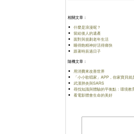
相關文章：
什麼是浪漫呢？
留給後人的遺產
面對與規劃老年生活
睡得飽精神好活得痛快
跟著時辰過日子
隨機文章：
用消費來改善世界
「小小歌唱家」APP，你家寶貝就
武漢肺炎與SARS
尋找知識與體驗的平衡點：環境教
看電影體會生命的美好