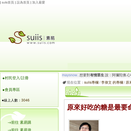
|
suiis首頁
|
設為首頁
|
加入最愛
maysnow...
想要對
有情眾生
說：阿彌陀佛.心
●村民登入/註冊
玲瓏虹
想要對
有情眾生
說：阿彌陀佛.心寬念純
現在位置：
suiis專欄
/
李偉文 的專欄
/
原
●會員專區
●線上人數：
3046
原來好吃的糖是最要
→前往 素易購
→前往 素易遊