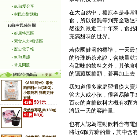
- suiis愛分享
在大自然中，糖原本是非常
- 村民自辦活動
食，所以很難等到完全熟透
suiis村民佈告欄
然後到最近二十年來，食品
- 好康特惠區
充滿甜味的世界。
- 素食人力/租賃區
若依國健署的標準，一天最多
- 歷史電子報
的珍珠奶茶來說，含糖量就
- suiis月訊
有甜味的飲料之外，其他食
- 常見問題
的隱藏版糖類，若再加上去
限時特價商品
» 更多
《AMI 阿米》素食
我知道很多家庭習慣從大賣
狗飼料mini(3KG)~
小顆飼料 狗狗更好
管大人或小孩，很容易隨手
吞嚥
百㏄的含糖飲料大概有3顆
531元
42折
將近一天的容許量。
天然馥莓吸凍(180g)
55元
92折
也有人認為運動飲料含有電
將近6顆方糖的量，其中含