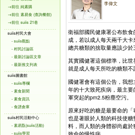
李偉文
→前往 純素購
→前往 素易食 (查詢餐館)
→前往 suiis 21巷
衛福部國民健康署公布飲食
suiis村民大會
成，若以成人每天兩千大卡
- suiis觀點
總共糖類的捨取量應該少於
- 村民討論區
- 最新討論區文章
其實國健署這個標準，比世
- 最新推文列表
就是成人每天所吃的糖類不
suiis圖書館
國健署會有這個公告，我想
- suiis專欄
年的十大致死疾病，最主要
- 素食新聞
軍突起的pm2.5粉塵空污。
- 素食資訊
- 食譜倉庫
原來好吃的糖是最要命的「
也是著眼於人類的科技使糖
suiis村民活動中心
料，而人類的身體卻尚處於
- 素易翫(suiis活動)
致命的慢性病。
- suiis學習