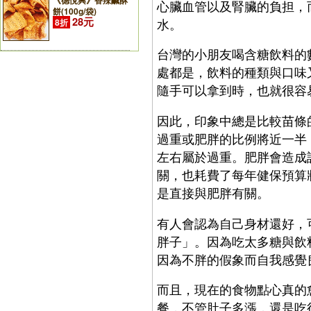
《德悅興》香辣鹹酥
心臟血管以及腎臟的負担，
餅(100g/袋)
28元
水。
8折
台灣的小朋友喝含糖飲料的
處都是，飲料的種類與口味
隨手可以拿到時，也就很容
因此，印象中總是比較苗條
過重或肥胖的比例將近一半
左右屬於過重。肥胖會造成
關，也耗費了每年健保預算
是直接與肥胖有關。
有人會認為自己身材還好，
胖子」。因為吃太多糖與飲
因為不胖的假象而自我感覺
而且，現在的食物點心真的
餐，不管肚子多漲，還是吃