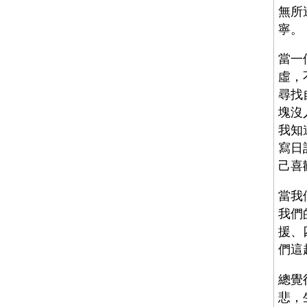
無所
寧。
當一
虛，
尋找
塊沒
我知
寫日
己喜
當我
我們
援、
們這
總覺
悲，