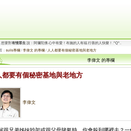
要對
有情眾生
說：阿彌陀佛.一切唯心造！啟動善的循環.創造幸福無限！_/_
.
想要對
有情眾生
說：阿彌陀佛.心中有愛！布施的人有福.行善的人快樂！.^Q^..
置：
suiis專欄
/
李偉文 的專欄
/
人人都要有個秘密基地與老地方
李偉文 的專欄
人都要有個秘密基地與老地方
李偉文
候跟兄弟姊妹吵架或跟父母賭氣時，你會躲到哪裡去？一