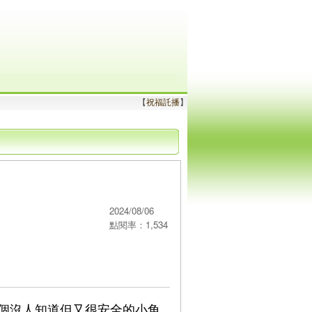
【
祝福託播
】
2024/08/06
點閱率：1,534
個沒人知道但又很安全的小角