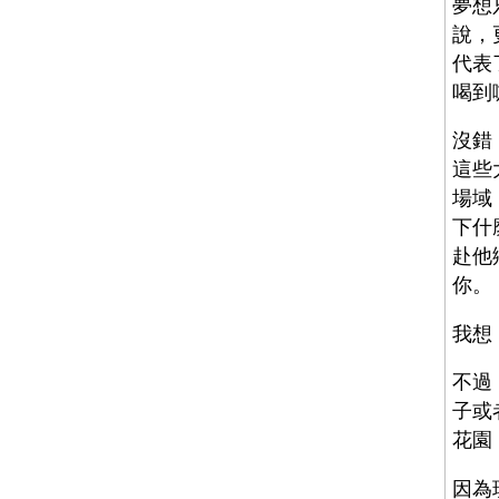
夢想
說，
代表
喝到
沒錯
這些
場域
下什
赴他
你。
我想
不過
子或
花園
因為