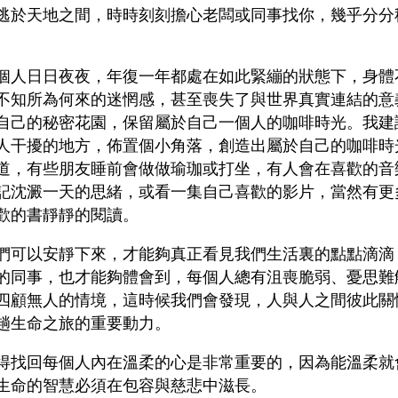
逃於天地之間，時時刻刻擔心老闆或同事找你，幾乎分分
個人日日夜夜，年復一年都處在如此緊繃的狀態下，身體
不知所為何來的迷惘感，甚至喪失了與世界真實連結的意
自己的秘密花園，保留屬於自己一個人的咖啡時光。我建
人干擾的地方，佈置個小角落，創造出屬於自己的咖啡時
道，有些朋友睡前會做做瑜珈或打坐，有人會在喜歡的音
記沈澱一天的思緒，或看一集自己喜歡的影片，當然有更
歡的書靜靜的閱讀。
們可以安靜下來，才能夠真正看見我們生活裏的點點滴滴
的同事，也才能夠體會到，每個人總有沮喪脆弱、憂思難
四顧無人的情境，這時候我們會發現，人與人之間彼此關
趟生命之旅的重要動力。
得找回每個人內在溫柔的心是非常重要的，因為能溫柔就
生命的智慧必須在包容與慈悲中滋長。