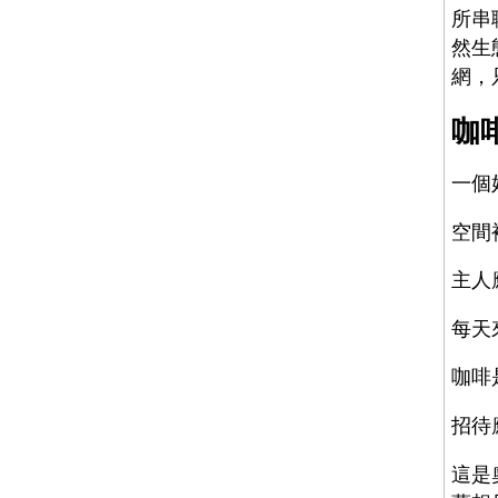
所串
然生
網，
咖
一個
空間
主人
每天
咖啡
招待
這是