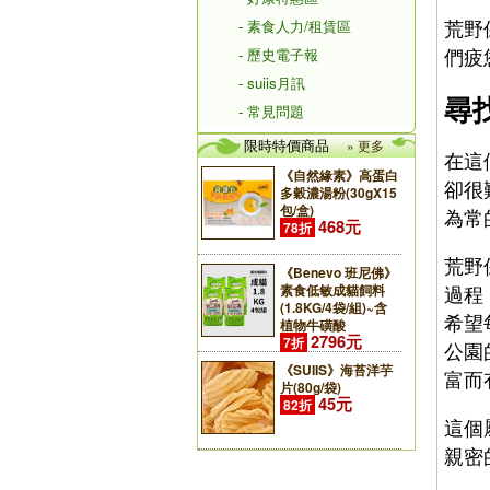
荒野
- 素食人力/租賃區
們疲
- 歷史電子報
- suiis月訊
尋
- 常見問題
限時特價商品
» 更多
在這
《自然緣素》高蛋白
卻很
多穀濃湯粉(30gX15
包/盒)
為常
468元
78折
荒野
《Benevo 班尼佛》
過程
素食低敏成貓飼料
(1.8KG/4袋/組)~含
希望
植物牛磺酸
2796元
7折
公園
《SUIIS》海苔洋芋
富而
片(80g/袋)
45元
82折
這個
親密