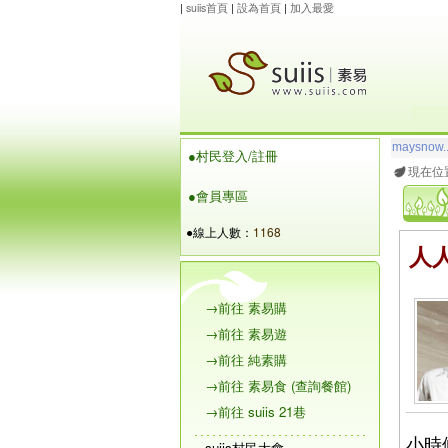
|
suiis首頁
|
設為首頁
|
加入最愛
玲瓏虹
想
●村民登入/註冊
maysnow..
現在位
●會員專區
●線上人數：
1168
人
→前往 素易購
→前往 素易遊
→前往 純素購
→前往 素易食 (查詢餐館)
→前往 suiis 21巷
小時
suiis村民大會