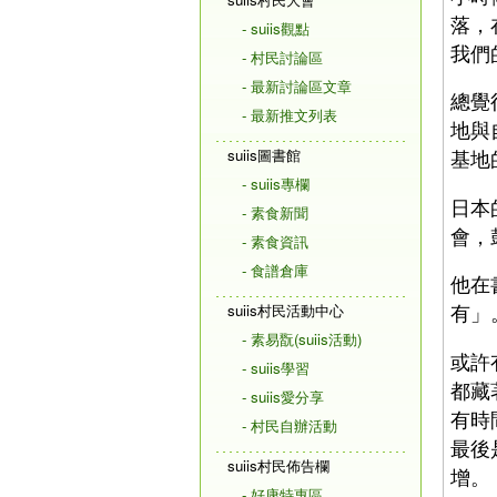
落，
- suiis觀點
我們
- 村民討論區
- 最新討論區文章
總覺
- 最新推文列表
地與
suiis圖書館
基地
- suiis專欄
日本
- 素食新聞
會，
- 素食資訊
- 食譜倉庫
他在
有」
suiis村民活動中心
- 素易翫(suiis活動)
或許
- suiis學習
都藏
- suiis愛分享
有時
- 村民自辦活動
最後
suiis村民佈告欄
增。
- 好康特惠區