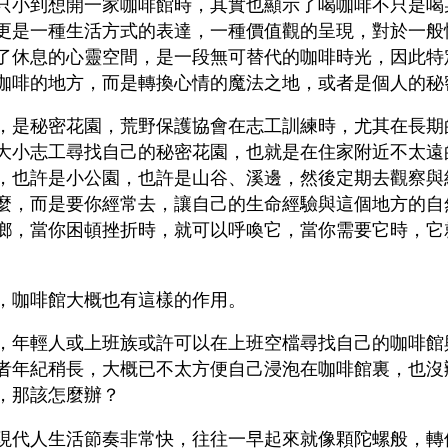
只小到想開一家咖啡館時，其實也顯示了喝咖啡不只是喝
更是一種生活方式的表達，一種價值觀的呈現，對於一般
了休息的心靈空間，是一段無可替代的咖啡時光，因此特
咖啡的地方，而是轉換心情的魔法之地，或者是個人的秘
，是秘密花園，荒野保護協會在志工訓練時，尤其在長期
大小志工尋找自己的秘密花園，也就是在住家附近不太遠
，也許是小公園，也許是山谷、溪邊，然後定期去觀察與
麼，而是要你經常去，讓自己的生命經驗與這個地方的自
鄉，當你困頓挫折時，就可以呼喚它，當你需要它時，它
，咖啡館大概也有這樣的作用。
，年輕人或上班族或許可以在上班空檔尋找自己的咖啡館
者年紀稍長，大概已不太方便自己浸泡在咖啡館裏，也沒
，那該怎麼辦？
現代人生活節奏非常快，往往一早起來就像顆陀螺般，轉