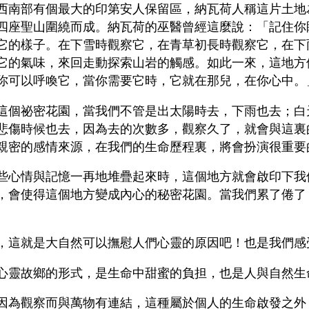
西南部有個最大的印第安人保留區，納瓦荷人稱這片土地
四座聖山圍繞而成。納瓦荷的巫醫曾經這麼說：「記住你
它的樣子。在下雪時觀察它，在青草初長時觀察它，在下
它的氣味，來回走動探索山岩的觸感。如此一來，這地方
你可以呼喚它，當你需要它時，它就在那兒，在你心中。
這個祕密花園，當我們不管是出太陽時去，下雨也去；白
悲傷時候也去，因為去的次數多，觀察久了，就會與這裏
親密的感情來源，在我們的生命歷程裏，將會扮演很重要
些心情與記憶一再地堆疊起來時，這個地方就會啟印下我
，會使得這個地方變成內心的秘密花園。當我們累了倦了
。
，這就是大自然可以撫慰人們心靈的原因吧！也是我們感
心靈故鄉的形式，是生命中甜蜜的負担，也是人與自然生
因為觀察而與萬物有連結，這種屬於個人的生命啟發之外