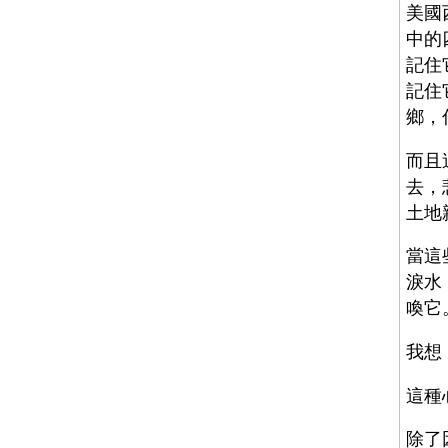
美國
中的
記住
記住
鄉，
而且
去，
土地
當這
淚水
喚它
我想
這種
除了