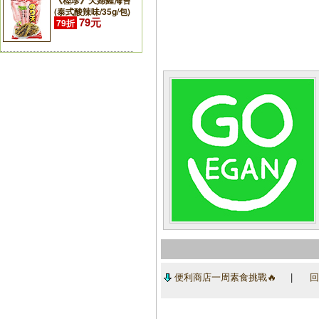
《稑珍》天婦羅海苔
(泰式酸辣味/35g/包)
79元
79折
便利商店一周素食挑戰🔥
|
回