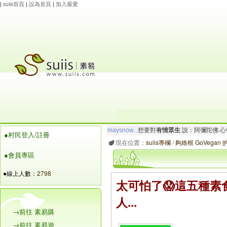
|
suiis首頁
|
設為首頁
|
加入最愛
maysnow...
想要對
有情眾生
說：阿彌陀佛.心
●村民登入/註冊
玲瓏虹
想要對
有情眾生
說：阿彌陀佛.一切唯
現在位置：
suiis專欄
/
夠維根 GoVegan
●會員專區
●線上人數：
2798
太可怕了😱這五種素
人...
→前往 素易購
→前往 素易遊