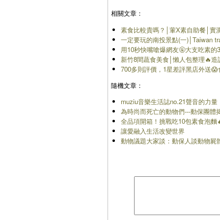
相關文章：
素食比較貴嗎？│葷X素自助餐│實
一定要玩的南投景點(一)│Taiwan travel
用10秒快嘴嗆爆網友🤬大支吃素
新竹8間蔬食美食│懶人包整理🔥
700多則評價，1星差評黑店外送
隨機文章：
muziu音樂生活誌no.21聲音的力量
為時尚而死亡的動物們---動保團
全品項開箱！挑戰吃10包素食泡麵🔥
讓愛融入生活改變世界
動物議題大家談：動保人談動物屍