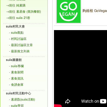
→前往 純素購
夠維根 GoVega
→前往 素易食 (查詢餐館)
→前往 suiis 21巷
suiis村民大會
- suiis觀點
- 村民討論區
- 最新討論區文章
- 最新推文列表
suiis圖書館
- suiis專欄
- 素食新聞
- 素食資訊
- 食譜倉庫
suiis村民活動中心
- 素易翫(suiis活動)
- suiis學習