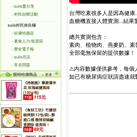
- suiis愛分享
台灣吃素很多人是因為健康.
- 村民自辦活動
血糖機直接人體實測...結果驚
suiis村民佈告欄
- 好康特惠區
總共實測包含：
- 素食人力/租賃區
素肉、植物肉、燕麥奶、素
- 歷史電子報
全部毫無保留的提供數據！
- suiis月訊
- 常見問題
⚠️內容數據僅供參考，每個
限時特價商品
» 更多
如已有糖尿病症狀請盡速就
《神脆脆》藜麥爆米
花 玫瑰椒鹽風味
(130g/包)
115元
77折
《食材工坊》竹鹽胡
椒烤餅(12包/袋)~酥
脆口感 微辣胡椒鹹
香調味 超美味！
69元
58折