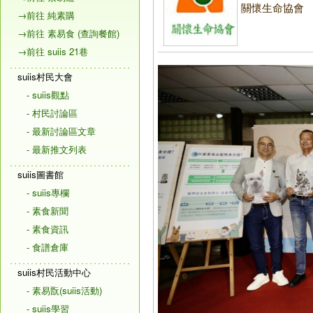
關懷生命協會
→前往 純素購
→前往 素易食 (查詢餐館)
→前往 suiis 21巷
suiis村民大會
- suiis觀點
- 村民討論區
- 最新討論區文章
- 最新推文列表
suiis圖書館
- suiis專欄
- 素食新聞
- 素食資訊
- 食譜倉庫
suiis村民活動中心
- 素易翫(suiis活動)
- suiis學習