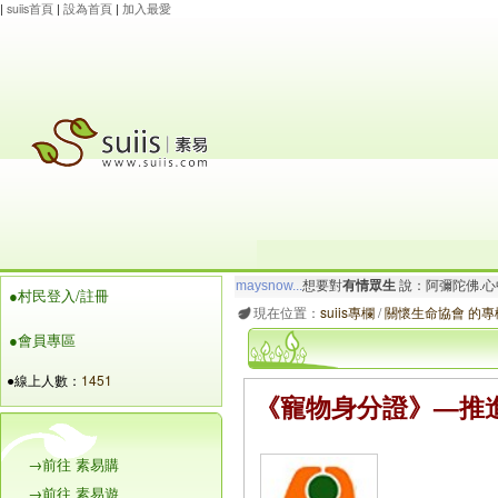
|
suiis首頁
|
設為首頁
|
加入最愛
maysnow...
想要對
有情眾生
說：阿彌陀佛.心
●村民登入/註冊
玲瓏虹
想要對
有情眾生
說：阿彌陀佛.心寬念純
現在位置：
suiis專欄
/
關懷生命協會 的專
●會員專區
●線上人數：
1451
《寵物身分證》—推
→前往 素易購
→前往 素易遊