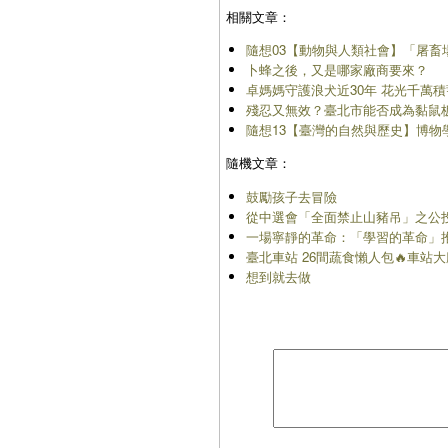
相關文章：
隨想03【動物與人類社會】「屠畜
卜蜂之後，又是哪家廠商要來？
卓媽媽守護浪犬近30年 花光千萬
殘忍又無效？臺北市能否成為黏鼠
隨想13【臺灣的自然與歷史】博物
隨機文章：
鼓勵孩子去冒險
從中選會「全面禁止山豬吊」之公
一場寧靜的革命：「學習的革命」
臺北車站 26間蔬食懶人包🔥車站
想到就去做