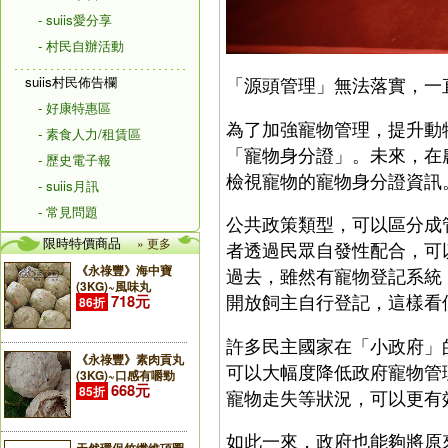
- suiis愛分享
- 村民自辦活動
suiis村民佈告欄
「源頭管理」無法落實，一
- 好康特惠區
為了加強寵物管理，提升動
- 素食人力/租賃區
「寵物身分證」。未來，在
- 歷史電子報
檢視寵物的寵物身分證資訊
- suiis月訊
- 常見問題
公共政策類型，可以區分成
限時特價商品
» 更多
者透過民眾自發性配合，可
《永祿豐》海中寶
過去，雖然有寵物登記系統
(3KG)~風味丸
開放飼主自行登記，這樣看
718元
86折
許多民主國家在「小政府」
《永祿豐》素肉貢丸
可以大幅度降低政府寵物管
(3KG)~口感有嚼勁
668元
85折
寵物走失等狀況，可以更有
如此一來，政府也能夠將原