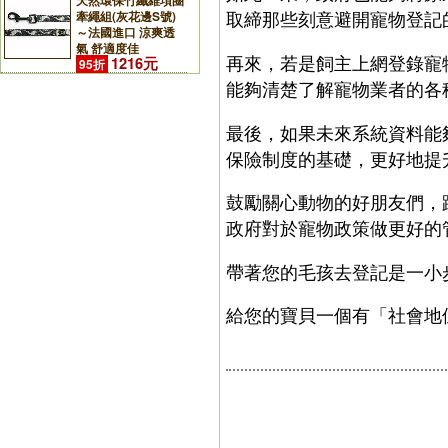
天然環保竹纖維項圈
取締那些刻意避開寵物登記
牽繩組(灰花邊S號)
～法國進口 涼爽透
氣 舒適度佳
再來，若是飼主上網登錄寵
1216元
95折
能夠清楚了解寵物業者的各
最後，如果未來系統資料能
保險制度的基礎，更好地提
鼓勵關心動物的好朋友們，
政府對於寵物政策做更好的
帶著您的毛孩去登記是一小
給您的寶貝一個有「社會地