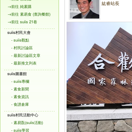
紘睿站長
→前往 純素購
→前往 素易食 (查詢餐館)
→前往 suiis 21巷
suiis村民大會
- suiis觀點
- 村民討論區
- 最新討論區文章
- 最新推文列表
suiis圖書館
- suiis專欄
- 素食新聞
- 素食資訊
- 食譜倉庫
suiis村民活動中心
- 素易翫(suiis活動)
- suiis學習