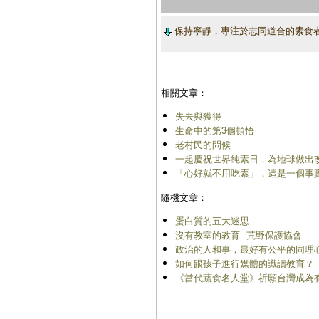
保持寧靜，專注於志同道合的素食
相關文章：
失去與獲得
生命中的第3個頓悟
老村民的問候
一起慶祝世界純素日，為地球做出
「心好就不用吃素」，這是一個事
隨機文章：
蛋白質的五大迷思
沒有教室的教育─荒野保護協會
政治的人和事，最好有公平的同理
如何跟孩子進行媒體的識讀教育？
《當代蔬食名人堂》祈願台灣成為有