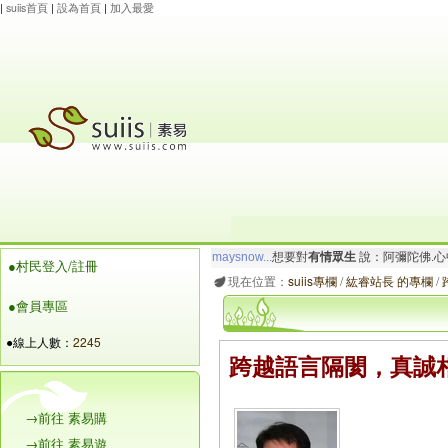
|
suiis首頁
|
設為首頁
|
加入最愛
maysnow...
想要對
有情眾生
說：阿彌陀佛.心
●村民登入/註冊
玲瓏虹
想要對
有情眾生
說：阿彌陀佛.一切唯
現在位置：
suiis專欄
/
紘睿站長 的專欄
/
●會員專區
●線上人數：
2245
跨越語言隔閡，真誠
→前往 素易購
→前往 素易遊