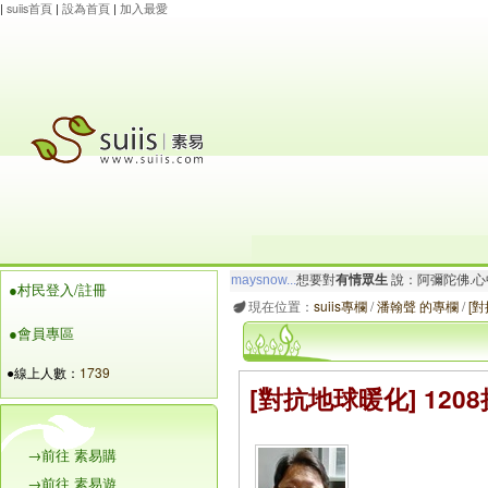
|
suiis首頁
|
設為首頁
|
加入最愛
maysnow...
想要對
有情眾生
說：阿彌陀佛.心
●村民登入/註冊
玲瓏虹
想要對
有情眾生
說：阿彌陀佛.心寬念純
現在位置：
suiis專欄
/
潘翰聲 的專欄
/
[
●會員專區
●線上人數：
1739
[對抗地球暖化] 12
→前往 素易購
→前往 素易遊