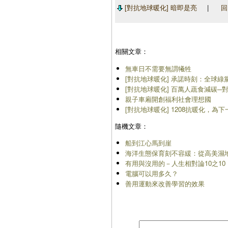
[對抗地球暖化] 暗即是亮
|
回
相關文章：
無車日不需要無謂犧牲
[對抗地球暖化] 承諾時刻：全球
[對抗地球暖化] 百萬人蔬食減碳─
親子車廂開創福利社會理想國
[對抗地球暖化] 1208抗暖化，為
隨機文章：
船到江心馬到崖
海洋生態保育刻不容緩：從高美濕
有用與沒用的－人生相對論10之10
電腦可以用多久？
善用運動來改善學習的效果