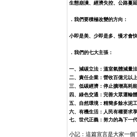
生態崩潰、經濟失控、公路蔓
．我們要積極改變的方向：
小即是美、少即是多、慢才會
．我們的七大主張：
一、減碳立法：
溫室氣體減量
二、責任企業：
營收百億元以
三、低碳經濟：
停止擴增高耗
四、綠色交通：
完善大眾運輸
五、自然環境：
精簡多餘水泥
六、有機生活：
人民有權要求
七、世代正義：
努力的為下一
小記：這篇宣言是大家一個