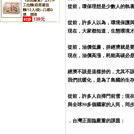
《自然緣素》五行手
工拉麵(窈窕蕃茄
從前，環保理想是少數人的執
麵/12入/袋)~口感Q
彈、潤滑
139元
82折
從前，許多人以為，環境保護
現在，大家都知道，生態環境
從前，油價低廉，拚經濟就是
現在，油價高漲，耗能高碳必
經濟不該是這樣拚的，尤其不
我們抗暖化，是為了島國的生
從前，許多人自掃門前雪；現
與全球
50
多個國家的人民，同
．台灣正面臨嚴重的課題：