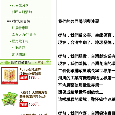
- suiis愛分享
- 村民自辦活動
我們的共同聲明與連署
suiis村民佈告欄
- 好康特惠區
- 素食人力/租賃區
從前，我們反公害、生態保育
- 歷史電子報
現在，台灣生病了、地球發燒
- suiis月訊
- 常見問題
從前，我們驕傲，台灣製造業
限時特價商品
» 更多
現在，我們羞愧，台灣創造的
Pufru 金桔綠茶
二氧化碳排放量成長率世界第
(240mlx6罐/組)
178元
河川的工業有機廢棄物世界第
85折
平均農藥使用量世界第一
環保成績單世界倒數第二
《稑珍》天婦羅海苔
樂多包(原味/35gx6
這樣糟糕的環境，難怪癌症連
包)
450元
75折
從前，我們欣喜，台灣錢淹腳