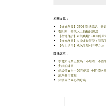
相關文章：
【好好務農】05/03 課堂筆記：
在田間，尋找人工插秧的風景
【產地拜訪】永興農場1-2007颱風
【好好務農】4/19課堂筆記：認
【合力造屋】桃米生態村見學之旅—
隨機文章：
學會如何真正愛馬：不馴養、不控
安靜的練習
銅板價🔥台中50元便當│十間必吃
廖鴻基與賞鯨
傾聽自己內心的呼喚