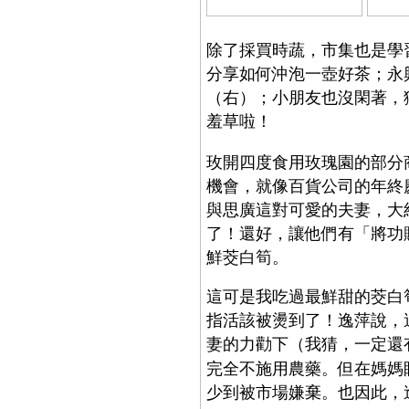
除了採買時蔬，市集也是學
分享如何沖泡一壺好茶；永
（右）；
小朋友也沒閑著，
羞草啦！
玫開四度食用玫瑰園的部分
機會，就像百貨公司的年終
與思廣這對可愛的夫妻，大
了！還好，讓他們有「將功
鮮茭白筍。
這可是我吃過最鮮甜的茭白
指活該被燙到了！逸萍說，
妻的力勸下（
我猜，一定還
完全不施用農藥。但在媽媽
少到被市場嫌棄。也因此，