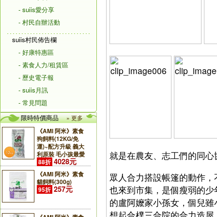
- suiis愛分享
- 村民自辦活動
suiis村民佈告欄
- 好康特惠區
- 素食人力/租賃區
- 歷史電子報
- suiis月訊
- 常見問題
限時特價商品
» 更多
《AMI 阿米》素食
狗飼料(12KG/免
運)~配方升級 義大
利原裝 毛小孩最愛
就是在農友、志工們的同心
4028元
88折
《AMI 阿米》素食
眾人合力搭設帳篷的動作，
貓飼料(300g)
也來到市集，是個瘦弱的少
257元
95折
的盧阿嬤家小孫女，個兒雖
想起合樸三合院的合力造屋