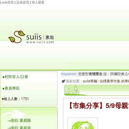
|
suiis首頁
|
設為首頁
|
加入最愛
玲瓏虹
想要對
有情眾生
說：阿彌陀佛.心寬念純
●村民登入/註冊
maysnow...
想要對
有情眾生
說：阿彌陀佛.心
現在位置：
suiis專欄
/
合樸農學市集 的專
●會員專區
●線上人數：
1751
【市集分享】5/9母
→前往 素易購
→前往 素易遊