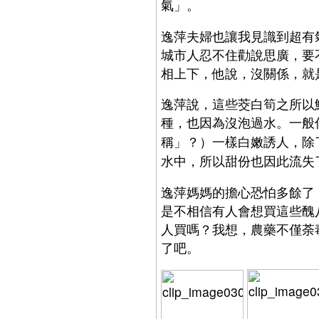
氣」。
逸萍夫婦也讓我見識到超有
城市人忍不住勸說思廣，要
相上下，他說，沒關係，就
逸萍說，這些茭白筍之所以
種，也因為沒泡過水。一般
」？）一樣白嫩誘人，除
稱
水中，所以甜份也因此流失
逸萍媽媽的擔心恐怕多餘了
是不相信有人會想買這些醜
人買嗎？我想，農藥不僅荼
了吧。