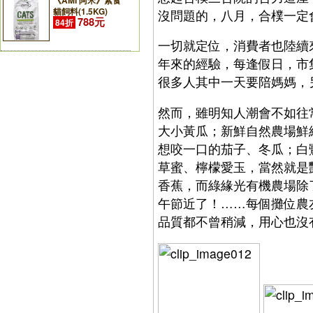
《AMI 阿米》素食
貓飼料(1.5KG)
沒問題的，八月，合樸一定
788元
84折
一切就定位，消費者也陸續
年來的經驗，每逢假日，市
很多人其中一天要陪媽媽，
然而，雖明知人潮會不如往
大小黃瓜；新鮮自然農場鮮
想咬一口的茄子、冬瓜；白
草蜜、檸檬愛玉，當然就是
香蕉，而綠緣光有機農場除
午節近了！……每個攤位農
品質都不曾稍減，用心也沒