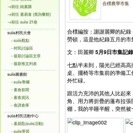
合樸農學市集
→前往 純素購
→前往 素易食 (查詢餐館)
→前往 suiis 21巷
合樸編按：謝謝麗卿的紀錄
suiis村民大會
勞頓，這是他紀錄五月的市
- suiis觀點
- 村民討論區
文：田麗卿
5月9日市集記
- 最新討論區文章
- 最新推文列表
七點半未到，陽光已經高高
桌、擺椅等市集前的準備工
suiis圖書館
外忙碌。
- suiis專欄
- 素食新聞
跟活力充沛的其他人比起來
- 素食資訊
角、用力將折疊的蓬布拉張
- 食譜倉庫
棚，我的半睡半醒，突然被
suiis村民活動中心
- 素易翫(suiis活動)
- suiis學習