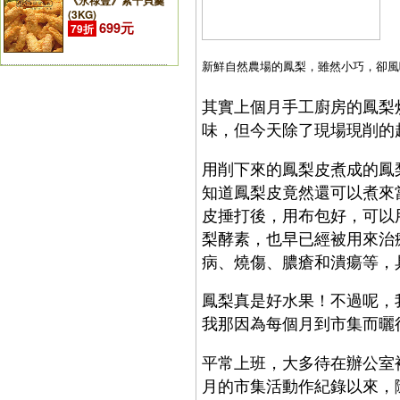
《永祿豐》素干貝羹
(3KG)
699元
79折
新鮮自然農場的鳳梨，雖然小巧，卻風
其實上個月手工廚房的鳳梨
味，但今天除了現場現削的
用削下來的鳳梨皮煮成的鳳
知道鳳梨皮竟然還可以煮來
皮捶打後，用布包好，可以
梨酵素，也早已經被用來治
病、燒傷、膿瘡和潰瘍等，
鳳梨真是好水果！不過呢，
我那因為每個月到市集而曬
平常上班，大多待在辦公室
月的市集活動作紀錄以來，