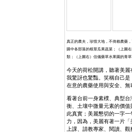
真正的農夫，珍惜大地，不倚賴農藥，
購中各部落的根莖瓜果蔬菜；（上圖右
類；（上圖右）信儀藥草水果園的青草
今天的荷松開講，聽著美麗
我驚訝也驚豔。笑稱自己是
在意的農藥使用與安全、無
看著台前一身素樸、典型台
衡、土壤中微量元素的價值
此真實；美麗懇切的一字一
力，因為，美麗有著一片「
上課、請教專家、閱讀、觀