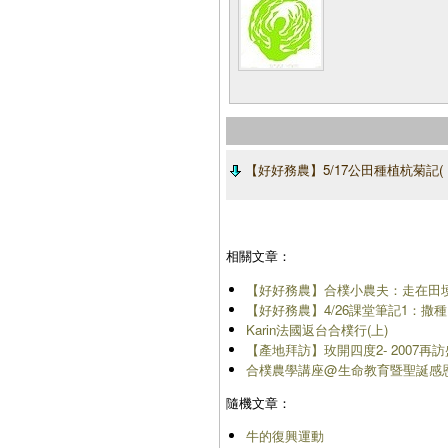
【好好務農】5/17公田種植杭菊記(
相關文章：
【好好務農】合樸小農夫：走在田
【好好務農】4/26課堂筆記1：撒
Karin法國返台合樸行(上)
【產地拜訪】玫開四度2- 2007再
合樸農學講座@生命教育暨聖誕感
隨機文章：
牛的復興運動