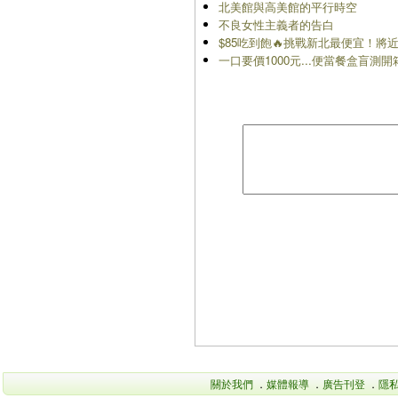
北美館與高美館的平行時空
不良女性主義者的告白
$85吃到飽🔥挑戰新北最便宜！將近4
一口要價1000元...便當餐盒盲測開
關於我們
．
媒體報導
．
廣告刊登
．
隱