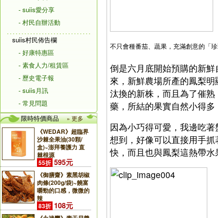
- suiis愛分享
- 村民自辦活動
suiis村民佈告欄
不只會種番茄、蔬果，充滿創意的「珍
- 好康特惠區
- 素食人力/租賃區
倒是六月底開始預購的新鮮
- 歷史電子報
來，新鮮農場所產的鳳梨明
- suiis月訊
汰換的新株，而且為了催熟
- 常見問題
藥，所結的果實自然小得多
限時特價商品
» 更多
因為小巧得可愛，我邊吃著
《WEDAR》超臨界
想到，好像可以直接用手抓
沙棘全果油(30顆/
盒)~澎拜養護力 直
快，而且也與鳳梨這熱帶水
棘根源
595元
55折
《御膳齋》素黑胡椒
肉條(200g/袋)~饒富
嚼勁的口感，微微的
辣
108元
83折