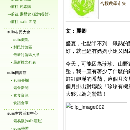
合樸農學市集
→前往 純素購
→前往 素易食 (查詢餐館)
→前往 suiis 21巷
文：麗卿
suiis村民大會
- suiis觀點
盛夏，七點半不到，熾熱的
- 村民討論區
好，就已經有媽媽小姐又因
- 最新討論區文章
- 最新推文列表
今天，可能因為珍珍、山野
整，我一直有著少了什麼的
suiis圖書館
鮮紅飽滿的番茄，這個月沒
- suiis專欄
個月掛出對聯般「珍珍有機
- 素食新聞
大夥兒為之驚豔！
- 素食資訊
- 食譜倉庫
suiis村民活動中心
- 素易翫(suiis活動)
- suiis學習