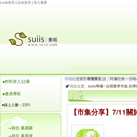
|
suiis首頁
|
設為首頁
|
加入最愛
玲瓏虹
想要對
有情眾生
說：阿彌陀佛.一切唯
●村民登入/註冊
maysnow...
想要對
有情眾生
說：阿彌陀佛.心
現在位置：
suiis專欄
/
合樸農學市集 的專
●會員專區
●線上人數：
2351
【市集分享】7/11
→前往 素易購
→前往 素易遊