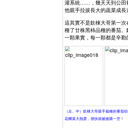
灌系統……，幾天天到公田
他親手拉拔長大的蔬菜成長
這其實不是欽棟大哥第一次
種了廿株黑柿品種的番茄。
一顆果實，每一顆都是辛勤
（左、中）欽棟大哥親手栽種的番茄幼
花椰菜大熱賣，很快就被搶購一空！