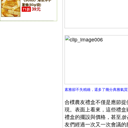
《SUIIS》海苔洋芋
薯條(80g/袋)
39元
71折
素雅卻不失精緻，還多了幾分典雅氣質
合樸農友禮盒不僅是應節提
現。表面上看來，這些禮盒
禮盒的擺設與價格，甚至
放
友們經過一次又一次會議的