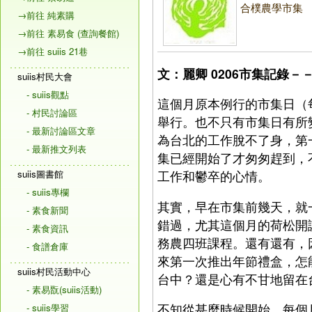
合樸農學市集
→前往 純素購
→前往 素易食 (查詢餐館)
→前往 suiis 21巷
文：麗卿 0206
市集記錄－
suiis村民大會
- suiis觀點
這個月原本例行的市集日（
- 村民討論區
舉行。也不只有市集日有所
- 最新討論區文章
為台北的工作脫不了身，第
- 最新推文列表
集已經開始了才匆匆趕到，
suiis圖書館
工作和鬱卒的心情。
- suiis專欄
其實，早在市集前幾天，就
- 素食新聞
錯過，尤其這個月的荷松開
- 素食資訊
務農四班課程。還有還有，
- 食譜倉庫
來第一次推出年節禮盒，怎
suiis村民活動中心
台中？還是心有不甘地留在
- 素易翫(suiis活動)
不知從甚麼時候開始，每個
- suiis學習