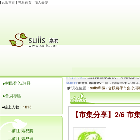
|
suiis首頁
|
設為首頁
|
加入最愛
玲瓏虹
想要對
有情眾生
說：阿彌陀佛.心寬念純
●村民登入/註冊
maysnow...
想要對
有情眾生
說：阿彌陀佛.心
現在位置：
suiis專欄
/
合樸農學市集 的專
●會員專區
●線上人數：
1815
【市集分享】2/6 
→前往 素易購
→前往 素易遊