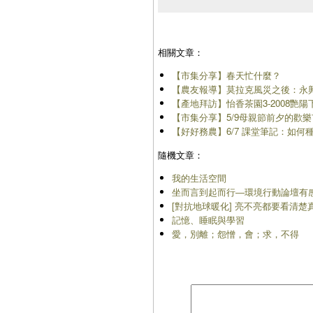
相關文章：
【市集分享】春天忙什麼？
【農友報導】莫拉克風災之後：永
【產地拜訪】怡香茶園3-2008艷陽
【市集分享】5/9母親節前夕的歡
【好好務農】6/7 課堂筆記：如何
隨機文章：
我的生活空間
坐而言到起而行―環境行動論壇有
[對抗地球暖化] 亮不亮都要看清楚
記憶、睡眠與學習
愛，別離；怨憎，會；求，不得