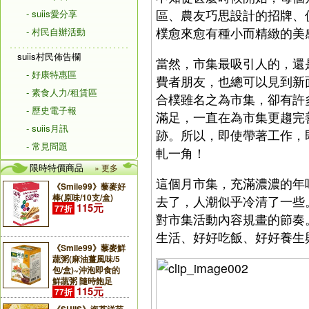
區、農友巧思設計的招牌、
- suiis愛分享
樸愈來愈有種小而精緻的美
- 村民自辦活動
suiis村民佈告欄
當然，市集最吸引人的，還
- 好康特惠區
費者朋友，也總可以見到新
- 素食人力/租賃區
合樸雖名之為市集，卻有許
- 歷史電子報
滿足，一直在為市集更趨完
- suiis月訊
跡。所以，即使帶著工作，
- 常見問題
軋一角！
限時特價商品
» 更多
這個月市集，充滿濃濃的年
《Smile99》藜麥好
棒(原味/10支/盒)
去了，人潮似乎冷清了一些
115元
77折
對市集活動內容規畫的節奏
生活、好好吃飯、好好養生與
《Smile99》藜麥鮮
蔬粥(麻油薑風味/5
包/盒)~沖泡即食的
鮮蔬粥 隨時飽足
115元
77折