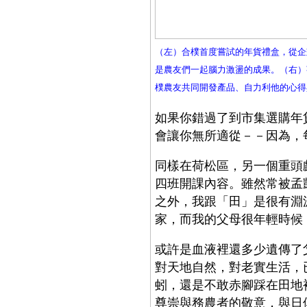
（左）合樸首度嘗試的年貨禮盒，從企
是農友們一起腦力激盪的成果。（右）
樸農友共同開發產品、自力利他的心得
如果你錯過了到市集選購年
會讓你無所適從－－因為，
同樣在荷松區，另一個重頭
四班開課內容。雖然常被孟
之外，我跟「田」是很有淵
家，而我的父母很年輕時候
或許是血液裡還多少遺傳了
對天地自然，對老實生活，
蚓，還是不敢赤腳踩在田地
尊崇與務農者的敬意，與日